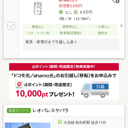
万円
管理費5,500円
なし
6.5万円
2
1階 / 1K（23.18m
）
敷金なし
更新料なし
一人暮らし
バス・トイレ別
駐車場(近隣含)
南向き
家具・家電付きで引越しも楽々
レオパレスヤバラ
賃貸アパート
大糸線 柏矢町駅 徒歩11分