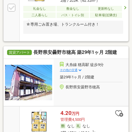
2階 / 2LDK（62.32m
）
礼金なし
敷金なし
更新料なし
二人暮らし
バス・トイレ別
駐車場(近隣含)
☆専用ごみ置き場、トランクルーム付き！
長野県安曇野市穂高 築29年1ヶ月 2階建
賃貸アパート
大糸線 穂高駅 徒歩9分
その他の交通
築29年1ヶ月 / 2階建
長野県安曇野市穂高
4.20
万円
管理費4,500円
なし
なし
2