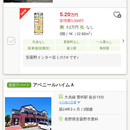
5.20
万円
管理費3,000円
5.2万円
なし
2
3階 / 1K（32.82m
）
礼金なし
更新料なし
一人暮らし
駐車場(近隣含)
最上階
角部屋
安曇野インター近くの1Ｋです♪
アベニールハイムＡ
賃貸アパート
大糸線 豊科駅 徒歩13分
その他の交通
築24年2ヶ月 / 2階建
長野県安曇野市豊科