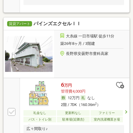
パインズエクセルＩＩ
賃貸アパート
大糸線 一日市場駅 徒歩11分
築26年8ヶ月 / 3階建
長野県安曇野市豊科高家
6
万円
管理費4,000円
12万円
なし
2
2階 / 7DK（160.36m
）
礼金なし
更新料なし
ファミリー
バス・トイレ別
駐車場(近隣含)
室内洗濯機置き場
広々間取り♪