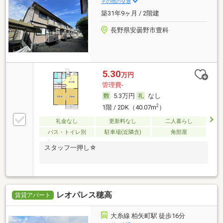
その他の交通
築31年9ヶ月 / 2階建
長野県安曇野市豊科
5.30
万円
管理費-
5.3万円
なし
2
1階 / 2DK（40.07m
）
礼金なし
更新料なし
二人暮らし
バス・トイレ別
駐車場(近隣含)
角部屋
スタッフ一押し☆
レオパレス穂高
賃貸アパート
大糸線 柏矢町駅 徒歩16分