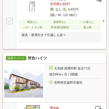
管理費5,500円
なし
6.9万円
2
2階 / 1K（23.18m
）
敷金なし
更新料なし
一人暮らし
バス・トイレ別
駐車場(近隣含)
最上階
家具・家電付きで引越しも楽々
河合ハイツ
賃貸アパート
大糸線 南豊科駅 徒歩11分
築29年6ヶ月 / 2階建
長野県安曇野市豊科
5
万円