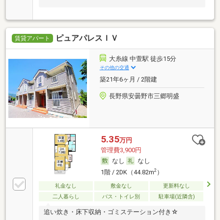
ピュアパレスＩＶ
賃貸アパート
大糸線 中萱駅 徒歩15分
その他の交通
築21年6ヶ月 / 2階建
長野県安曇野市三郷明盛
5.35
万円
管理費3,900円
なし
なし
2
1階 / 2DK（44.82m
）
礼金なし
敷金なし
更新料なし
二人暮らし
バス・トイレ別
駐車場(近隣含)
追い炊き・床下収納・ゴミステーション付き☆