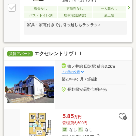
2階 / 1K（23.18m
）
敷金なし
更新料なし
一人暮らし
バス・トイレ別
駐車場(近隣含)
最上階
家具・家電付きでお引っ越しもラクラク♪
エクセレントリヴＩＩ
賃貸アパート
篠ノ井線 田沢駅 徒歩3.2km
その他の交通
築23年9ヶ月 / 2階建
長野県安曇野市明科光
5.85
万円
管理費5,500円
なし
なし
2