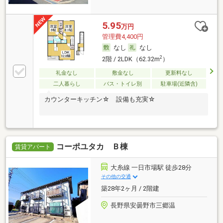
5.95
万円
管理費4,400円
なし
なし
2
2階 / 2LDK（62.32m
）
礼金なし
敷金なし
更新料なし
二人暮らし
バス・トイレ別
駐車場(近隣含)
カウンターキッチン☆ 設備も充実☆
コーポユタカ Ｂ棟
賃貸アパート
大糸線 一日市場駅 徒歩28分
その他の交通
築28年2ヶ月 / 2階建
長野県安曇野市三郷温