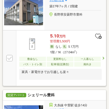
その他の交通
築27年7ヶ月 / 2階建
長野県安曇野市豊科
5.10
万円
管理費5,500円
なし
5.1万円
2
1階 / 1K（27.04m
）
敷金なし
更新料なし
一人暮らし
バス・トイレ別
駐車場(近隣含)
南向き
家具・家電付きでお引越しも楽々
シェリール豊科
賃貸アパート
大糸線 中萱駅 徒歩14分