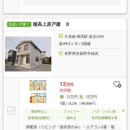
穂高上原戸建 Ｂ
賃貸一戸建て
大糸線 穂高駅 徒歩24分
築4年2ヶ月 / 2階建
長野県安曇野市穂高
12
万円
管理費-
12万円
12万円
2
1階 / 3LDK（98.89m
）
更新料なし
ファミリー
バス・トイレ別
駐車場(近隣含)
南向き
室内洗濯機置き場
床暖房（リビング・脱衣所のみ）・エアコン2基・複