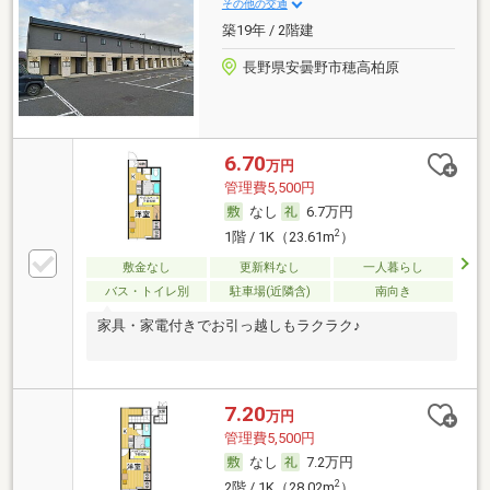
その他の交通
築19年 / 2階建
長野県安曇野市穂高柏原
6.70
万円
管理費5,500円
なし
6.7万円
2
1階 / 1K（23.61m
）
敷金なし
更新料なし
一人暮らし
バス・トイレ別
駐車場(近隣含)
南向き
家具・家電付きでお引っ越しもラクラク♪
7.20
万円
管理費5,500円
なし
7.2万円
2
2階 / 1K（28.02m
）