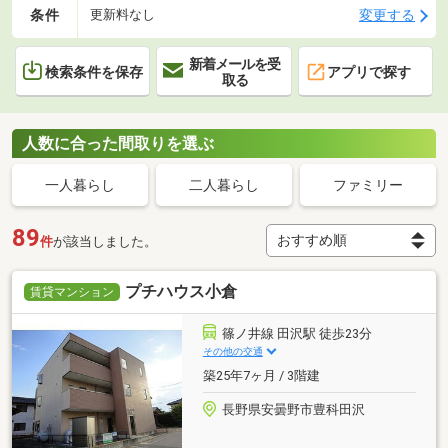
条件
変更する
更新料なし
新着メールを受
検索条件を保存
アプリで探す
取る
人数に合った間取りを選ぶ
一人暮らし
二人暮らし
ファミリー
89
件
が該当しました。
プチハウス小倉
賃貸マンション
篠ノ井線 田沢駅 徒歩23分
その他の交通
築25年7ヶ月 / 3階建
長野県安曇野市豊科田沢