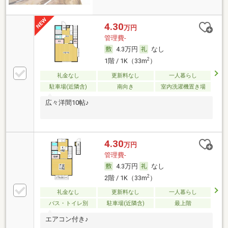
4.30
万円
管理費-
4.3万円
なし
2
1階 / 1K（33m
）
礼金なし
更新料なし
一人暮らし
駐車場(近隣含)
南向き
室内洗濯機置き場
広々洋間10帖♪
4.30
万円
管理費-
4.3万円
なし
2
2階 / 1K（33m
）
礼金なし
更新料なし
一人暮らし
バス・トイレ別
駐車場(近隣含)
最上階
エアコン付き♪