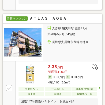
ＡＴＬＡＳ ＡＱＵＡ
賃貸マンション
大糸線 柏矢町駅 徒歩22分
築28年6ヶ月 / 4階建
長野県安曇野市豊科南穂高
3.33
万円
管理費4,000円
3.33万円
3.33万円
2
4階 / 1K（26m
）
更新料なし
一人暮らし
駐車場(近隣含)
最上階
南向き
収納スペース
国道147号線沿い☆トイレ・お風呂別☆