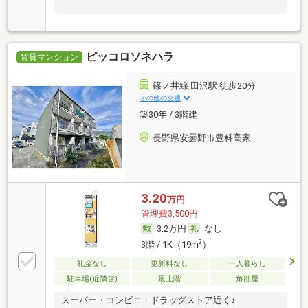
ピッコロソネハラ
賃貸マンション
篠ノ井線 田沢駅 徒歩20分
その他の交通
築30年 / 3階建
長野県安曇野市豊科高家
3.20
万円
管理費3,500円
3.2万円
なし
2
3階 / 1K（19m
）
礼金なし
更新料なし
一人暮らし
駐車場(近隣含)
最上階
角部屋
スーパー・コンビニ・ドラッグストア近く♪