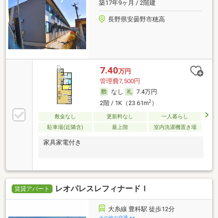
築17年9ヶ月 / 2階建
長野県安曇野市穂高
7.40
万円
管理費7,500円
なし
7.4万円
2
2階 / 1K（23.61m
）
敷金なし
更新料なし
一人暮らし
駐車場(近隣含)
最上階
室内洗濯機置き場
家具家電付き
レオパレスレフィナードＩ
賃貸アパート
大糸線 豊科駅 徒歩12分
その他の交通