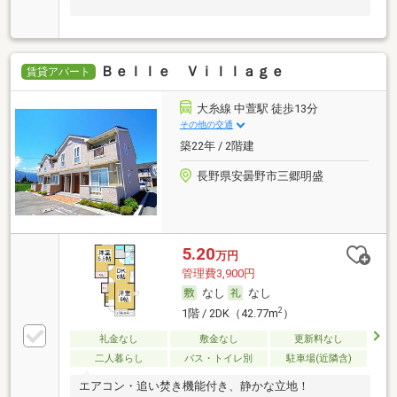
Ｂｅｌｌｅ Ｖｉｌｌａｇｅ
賃貸アパート
大糸線 中萱駅 徒歩13分
その他の交通
築22年 / 2階建
長野県安曇野市三郷明盛
5.20
万円
管理費3,900円
なし
なし
2
1階 / 2DK（42.77m
）
礼金なし
敷金なし
更新料なし
二人暮らし
バス・トイレ別
駐車場(近隣含)
エアコン・追い焚き機能付き、静かな立地！