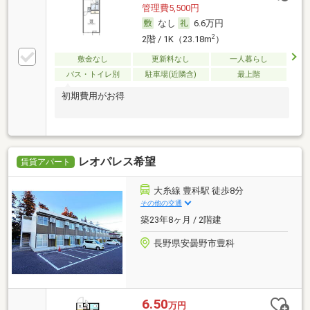
管理費5,500円
なし
6.6万円
2
2階 / 1K（23.18m
）
敷金なし
更新料なし
一人暮らし
バス・トイレ別
駐車場(近隣含)
最上階
初期費用がお得
レオパレス希望
賃貸アパート
大糸線 豊科駅 徒歩8分
その他の交通
築23年8ヶ月 / 2階建
長野県安曇野市豊科
6.50
万円