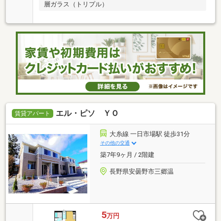
層ガラス（トリプル）
エル・ピソ ＹＯ
賃貸アパート
大糸線 一日市場駅 徒歩31分
その他の交通
築7年9ヶ月 / 2階建
長野県安曇野市三郷温
5
万円