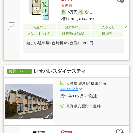
管理費-
5万円
なし
2
2階 / 2K（40.42m
）
礼金なし
更新料なし
二人暮らし
バス・トイレ別
駐車場(近隣含)
最上階
嬉しい駐車場1台無料☆2台目3、500円
レオパレスダイナスティ
賃貸アパート
大糸線 豊科駅 徒歩11分
その他の交通
築20年11ヶ月 / 2階建
長野県安曇野市豊科
6
万円