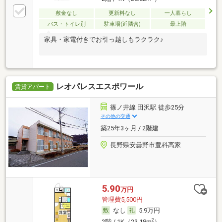
敷金なし
更新料なし
一人暮らし
バス・トイレ別
駐車場(近隣含)
最上階
家具・家電付きでお引っ越しもラクラク♪
レオパレスエスポワール
賃貸アパート
篠ノ井線 田沢駅 徒歩25分
その他の交通
築25年3ヶ月 / 2階建
長野県安曇野市豊科高家
5.90
万円
管理費5,500円
なし
5.9万円
2
2階 / 1K（23.18m
）