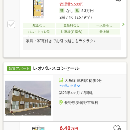
管理費5,500円
なし
5.3万円
2
2階 / 1K（26.49m
）
敷金なし
更新料なし
一人暮らし
バス・トイレ別
駐車場(近隣含)
最上階
家具・家電付きでお引っ越しもラクラク♪
レオパレスコンセール
賃貸アパート
大糸線 豊科駅 徒歩9分
その他の交通
築23年4ヶ月 / 2階建
長野県安曇野市豊科
6.40
万円