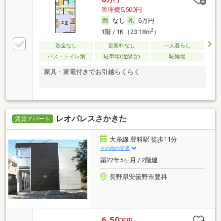
管理費5,500円
なし
6万円
2
1階 / 1K（23.18m
）
敷金なし
更新料なし
一人暮らし
バス・トイレ別
駐車場(近隣含)
駐輪場
家具・家電付きでお引越らくらく
レオパレスさかきた
賃貸アパート
大糸線 豊科駅 徒歩11分
その他の交通
築22年5ヶ月 / 2階建
長野県安曇野市豊科
6.50