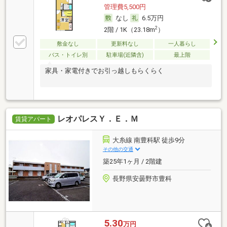
管理費5,500円
なし
6.5万円
2
2階 / 1K（23.18m
）
敷金なし
更新料なし
一人暮らし
バス・トイレ別
駐車場(近隣含)
最上階
家具・家電付きでお引っ越しもらくらく
レオパレスＹ．Ｅ．Ｍ
賃貸アパート
大糸線 南豊科駅 徒歩9分
その他の交通
築25年1ヶ月 / 2階建
長野県安曇野市豊科
5.30
万円