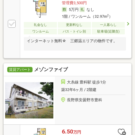
管理費3,500円
5万円
なし
2
1階 / ワンルーム（32.97m
）
礼金なし
更新料なし
一人暮らし
ワンルーム
バス・トイレ別
駐車場(近隣含)
インターネット無料☆ 三郷温エリアの物件です。
メゾンファイブ
賃貸アパート
大糸線 豊科駅 徒歩1分
築32年6ヶ月 / 2階建
長野県安曇野市豊科
6.50
万円