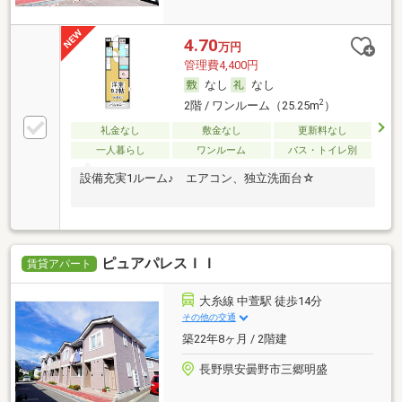
4.70
万円
管理費4,400円
なし
なし
2
2階 / ワンルーム（25.25m
）
礼金なし
敷金なし
更新料なし
一人暮らし
ワンルーム
バス・トイレ別
設備充実1ルーム♪ エアコン、独立洗面台☆
ピュアパレスＩＩ
賃貸アパート
大糸線 中萱駅 徒歩14分
その他の交通
築22年8ヶ月 / 2階建
長野県安曇野市三郷明盛