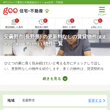
NTTグループ運営の不動産総合サイト goo住宅・不動産
1
0
0
0
最近検索した条件
最近見た物件
保存した条件
お気に入り
安曇野市(長野県) の更新料なしの賃貸物件
(賃貸
物件一覧
マンション・アパート)
ひとつの家に長く住み続けたいと考える方にチェックしてほし
い、更新料なしの物件を紹介します。多くの物件は、賃貸契約を
更新する際に費用が発生します。更新のたびに家賃1～2カ月分を
続きを見る
支払わなければならないので、支出が増える点がデメリットだと
いえるでしょう。更新料なしの物件なら支出を抑えられるため、
お気に入りのお部屋に長く住めますよ。
地域
変更する
安曇野市