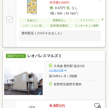
管理費3,000円
8.4万円
なし
2
1階 / 3DK（53.16m
）
礼金なし
更新料なし
ファミリー
バス・トイレ別
駐車場(近隣含)
インターネット無料
豊科駅近くの3ＤＫ出ました♪
レオパレスマルズミ
賃貸アパート
大糸線 豊科駅 徒歩3分
その他の交通
築16年6ヶ月 / 2階建
長野県安曇野市豊科
6.60
万円