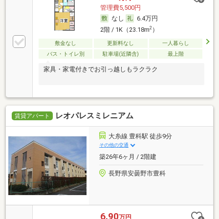
管理費5,500円
なし
6.4万円
2
2階 / 1K（23.18m
）
敷金なし
更新料なし
一人暮らし
バス・トイレ別
駐車場(近隣含)
最上階
家具・家電付きでお引っ越しもラクラク
レオパレスミレニアム
賃貸アパート
大糸線 豊科駅 徒歩9分
その他の交通
築26年6ヶ月 / 2階建
長野県安曇野市豊科
6.90
万円