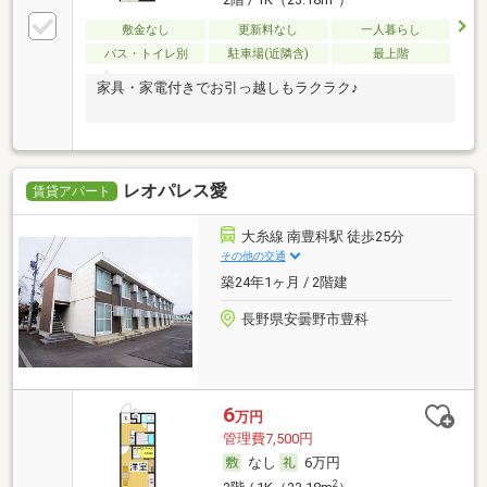
敷金なし
更新料なし
一人暮らし
バス・トイレ別
駐車場(近隣含)
最上階
家具・家電付きでお引っ越しもラクラク♪
レオパレス愛
賃貸アパート
大糸線 南豊科駅 徒歩25分
その他の交通
築24年1ヶ月 / 2階建
長野県安曇野市豊科
6
万円
管理費7,500円
なし
6万円
2