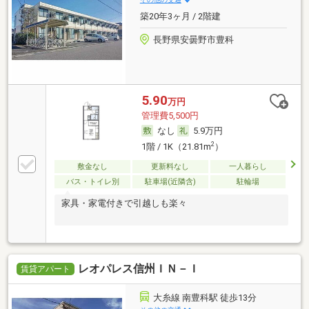
築20年3ヶ月 / 2階建
長野県安曇野市豊科
5.90
万円
管理費5,500円
なし
5.9万円
2
1階 / 1K（21.81m
）
敷金なし
更新料なし
一人暮らし
バス・トイレ別
駐車場(近隣含)
駐輪場
家具・家電付きで引越しも楽々
レオパレス信州ＩＮ－Ｉ
賃貸アパート
大糸線 南豊科駅 徒歩13分