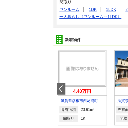
間取り
ワンルーム
1DK
1LDK
2
一人暮らし（ワンルーム～1LDK）
新着物件
7.40万円
4.40万円
滋賀県草津市野路町
滋賀県彦根市西葛籠町
滋賀
専有面積
54.06m²
専有面積
23.61m²
専有
間取り
1LDK
間取り
1K
間取