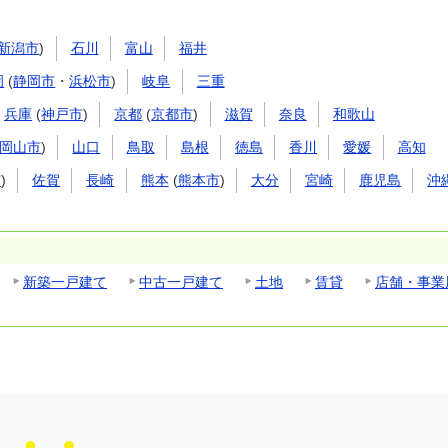
新潟市
)
石川
富山
福井
岡
(
静岡市
・
浜松市
)
岐阜
三重
兵庫
(
神戸市
)
京都
(
京都市
)
滋賀
奈良
和歌山
岡山市
)
山口
鳥取
島根
徳島
香川
愛媛
高知
市
)
佐賀
長崎
熊本
(
熊本市
)
大分
宮崎
鹿児島
沖
新築一戸建て
中古一戸建て
土地
賃貸
店舗・事業