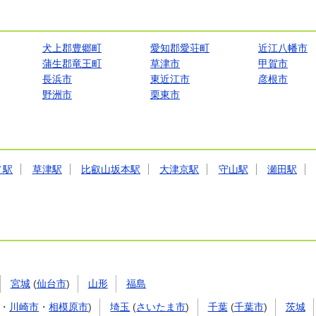
犬上郡豊郷町
愛知郡愛荘町
近江八幡市
蒲生郡竜王町
草津市
甲賀市
長浜市
東近江市
彦根市
野洲市
栗東市
ノ駅
草津駅
比叡山坂本駅
大津京駅
守山駅
瀬田駅
宮城
(
仙台市
)
山形
福島
・
川崎市
・
相模原市
)
埼玉
(
さいたま市
)
千葉
(
千葉市
)
茨城