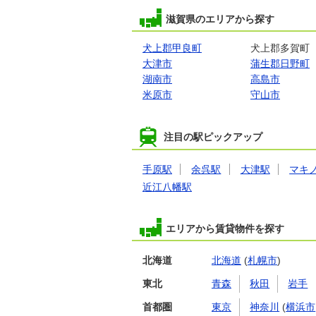
滋賀県のエリアから探す
犬上郡甲良町
犬上郡多賀町
大津市
蒲生郡日野町
湖南市
高島市
米原市
守山市
注目の駅ピックアップ
手原駅
余呉駅
大津駅
マキ
近江八幡駅
エリアから賃貸物件を探す
北海道
北海道
(
札幌市
)
東北
青森
秋田
岩手
首都圏
東京
神奈川
(
横浜市