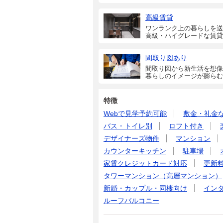
高級賃貸
ワンランク上の暮らしを送
高級・ハイグレードな賃貸
間取り図あり
間取り図から新生活を想像
暮らしのイメージが膨らむ
特徴
Webで見学予約可能
敷金・礼金
バス・トイレ別
ロフト付き
デザイナーズ物件
マンション
カウンターキッチン
駐車場
家賃クレジットカード対応
更新
タワーマンション（高層マンション）
新婚・カップル・同棲向け
イン
ルーフバルコニー