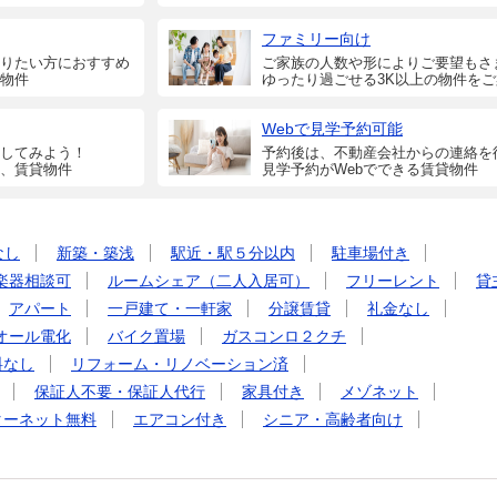
ファミリー向け
りたい方におすすめ
ご家族の人数や形によりご要望もさ
物件
ゆったり過ごせる3K以上の物件を
Webで見学予約可能
してみよう！
予約後は、不動産会社からの連絡を
、賃貸物件
見学予約がWebでできる賃貸物件
なし
新築・築浅
駅近・駅５分以内
駐車場付き
楽器相談可
ルームシェア（二人入居可）
フリーレント
貸
アパート
一戸建て・一軒家
分譲賃貸
礼金なし
オール電化
バイク置場
ガスコンロ２クチ
料なし
リフォーム・リノベーション済
保証人不要・保証人代行
家具付き
メゾネット
ターネット無料
エアコン付き
シニア・高齢者向け