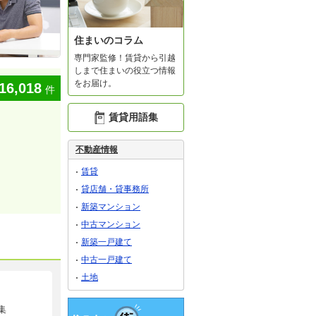
住まいのコラム
専門家監修！賃貸から引越
しまで住まいの役立つ情報
をお届け。
16,018
件
賃貸用語集
不動産情報
賃貸
貸店舗・貸事務所
新築マンション
中古マンション
新築一戸建て
中古一戸建て
土地
集