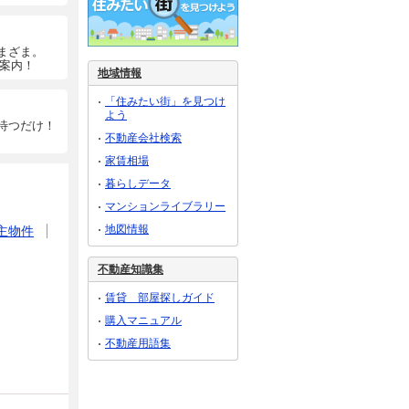
まざま。
ご案内！
地域情報
「住みたい街」を見つけ
よう
待つだけ！
不動産会社検索
家賃相場
暮らしデータ
マンションライブラリー
地図情報
主物件
不動産知識集
賃貸 部屋探しガイド
購入マニュアル
不動産用語集