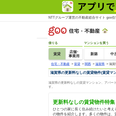
NTTグループ運営の不動産総合サイト goo
借りる
マンションを買う
店舗･
賃貸
新築
中
事業用
住宅・不動産
>
賃貸
>
関西
>
滋賀県
>
滋賀
滋賀県の更新料なしの賃貸物件(賃貸マ
滋賀県の更新料なしの賃貸マンション、アパート
す。
更新料なしの賃貸物件特集
ひとつの家に長く住み続けたいと考え
の物件を紹介します。多くの物件は、