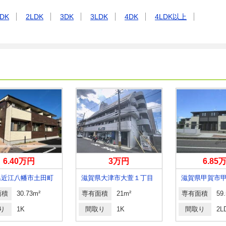
DK
2LDK
3DK
3LDK
4DK
4LDK以上
6.40万円
3万円
6.85
県近江八幡市土田町
滋賀県大津市大萱１丁目
面積
30.73m²
専有面積
21m²
専有面積
59
り
1K
間取り
1K
間取り
2L