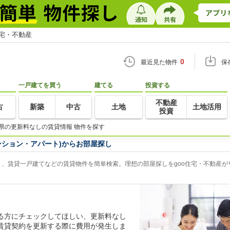
住宅・不動産
0
最近見た物件
保
一戸建てを買う
建てる
投資する
不動産
古
新築
中古
土地
土地活用
投資
県の更新料なしの賃貸情報 物件を探す
ンション・アパート)からお部屋探し
、賃貸一戸建てなどの賃貸物件を簡単検索。理想の部屋探しをgoo住宅・不動産が
る方にチェックしてほしい、更新料なし
賃貸契約を更新する際に費用が発生しま