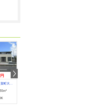
万円
5.35万円
4.20万円
滋賀県甲賀市甲賀町大原中
滋賀県彦根市外町
滋賀県犬上郡豊郷町大字三
.55m²
専有面積
31.7m²
専有面積
23.61m²
DK
間取り
1K
間取り
1K