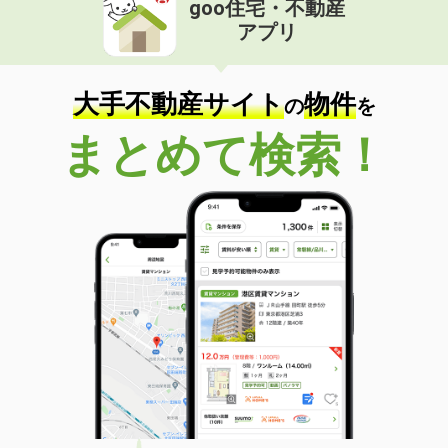
goo住宅・不動産
価 格
3.90万円
アプリ
住 所
富山県滑川市高月町
専有面積
23.61m²
間取り
1K
大手不動産サイト
物件
の
を
富山県高岡市木津
まとめて検索！
価 格
4.50万円
住 所
富山県高岡市木津
専有面積
20.28m²
間取り
1K
富山県高岡市木津
価 格
6.10万円
住 所
富山県高岡市木津
専有面積
23.72m²
間取り
1K
富山県高岡市上北島