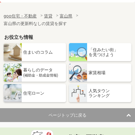
価 格
5.15万円
住 所
富山県高岡市野村
goo住宅・不動産
賃貸
富山県
専有面積
56.42m²
富山県の更新料なしの賃貸を探す
間取り
2LDK
お役立ち情報
富山県高岡市野村
「住みたい街」
価 格
5.15万円
住まいのコラム
を見つけよう
住 所
富山県高岡市野村
専有面積
56.42m²
暮らしのデータ
間取り
2LDK
家賃相場
(補助金・助成金情報)
富山県富山市太郎丸本町２丁目
人気タウン
住宅ローン
ランキング
価 格
7.10万円
住 所
富山県富山市太郎丸本町２丁目
専有面積
51.76m²
ページトップに戻る
間取り
1LDK
富山県滑川市高月町