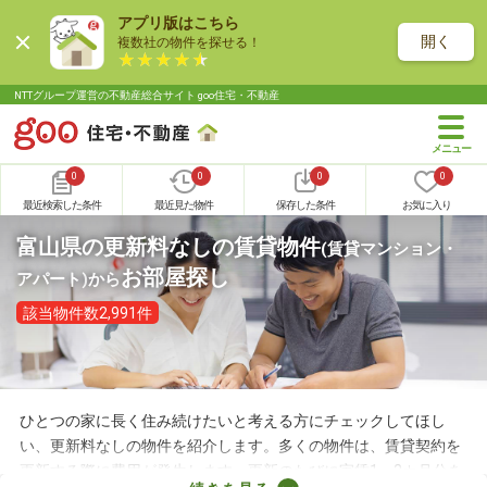
アプリ版はこちら
開く
複数社の物件を探せる！
NTTグループ運営の不動産総合サイト goo住宅・不動産
0
0
0
0
最近検索した条件
最近見た物件
保存した条件
お気に入り
富山県の更新料なしの賃貸物件
(賃貸マンション・
お部屋探し
アパート)
から
該当物件数2,991件
ひとつの家に長く住み続けたいと考える方にチェックしてほし
い、更新料なしの物件を紹介します。多くの物件は、賃貸契約を
更新する際に費用が発生します。更新のたびに家賃1～2カ月分を