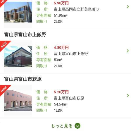
価 格
5.90万円
住 所
富山県高岡市立野美鳥町３
専有面積
61.96m²
間取り
2LDK
富山県富山市上飯野
価 格
4.80万円
住 所
富山県富山市上飯野
専有面積
53m²
間取り
2LDK
富山県富山市萩原
価 格
5.20万円
住 所
富山県富山市萩原
専有面積
54.64m²
間取り
1LDK
富山県高岡市野村
もっと見る