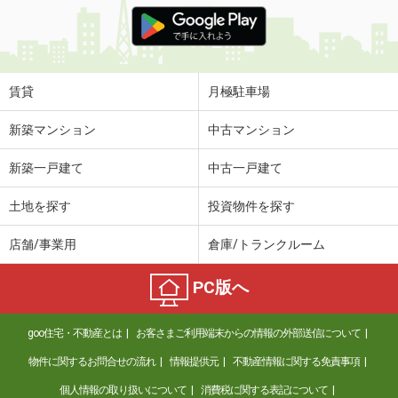
価 格
4.90万円
住 所
富山県高岡市上北島
専有面積
26.49m²
間取り
1K
賃貸
月極駐車場
富山県高岡市上北島
新築マンション
中古マンション
価 格
4.90万円
新築一戸建て
中古一戸建て
住 所
富山県高岡市上北島
専有面積
26.49m²
土地を探す
投資物件を探す
間取り
1K
店舗/事業用
倉庫/トランクルーム
富山県高岡市野村
PC版へ
価 格
5.40万円
住 所
富山県高岡市野村
goo住宅・不動産とは
お客さまご利用端末からの情報の外部送信について
専有面積
23.27m²
間取り
1K
物件に関するお問合せの流れ
情報提供元
不動産情報に関する免責事項
個人情報の取り扱いについて
消費税に関する表記について
富山県高岡市赤祖父