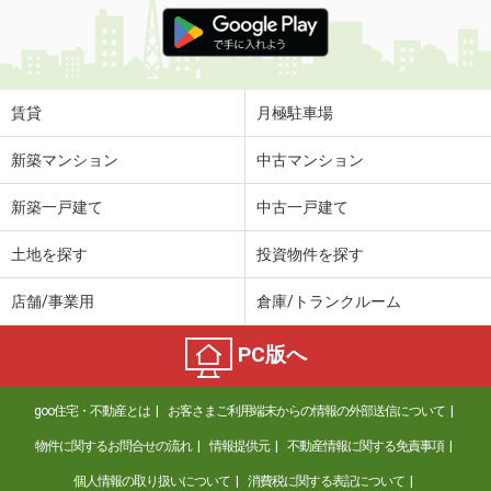
価 格
5.90万円
住 所
和歌山県和歌山市松江東２丁目
専有面積
67.3m²
間取り
2LDK
賃貸
月極駐車場
和歌山県和歌山市加納
新築マンション
中古マンション
価 格
5.90万円
新築一戸建て
中古一戸建て
住 所
和歌山県和歌山市加納
専有面積
31.21m²
土地を探す
投資物件を探す
間取り
1K
店舗/事業用
倉庫/トランクルーム
和歌山県紀の川市中三谷
PC版へ
価 格
4.85万円
住 所
和歌山県紀の川市中三谷
goo住宅・不動産とは
お客さまご利用端末からの情報の外部送信について
専有面積
58.86m²
間取り
2LDK
物件に関するお問合せの流れ
情報提供元
不動産情報に関する免責事項
個人情報の取り扱いについて
消費税に関する表記について
和歌山県和歌山市中之島