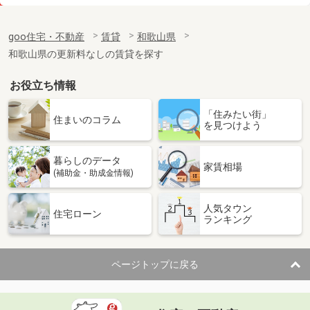
価 格
4.80万円
住 所
和歌山県岩出市根来
goo住宅・不動産
賃貸
和歌山県
専有面積
23.61m²
和歌山県の更新料なしの賃貸を探す
間取り
1K
お役立ち情報
和歌山県和歌山市新在家
「住みたい街」
価 格
5.25万円
住まいのコラム
を見つけよう
住 所
和歌山県和歌山市新在家
専有面積
32.94m²
暮らしのデータ
間取り
ワンルーム
家賃相場
(補助金・助成金情報)
和歌山県和歌山市北新博労町
人気タウン
住宅ローン
ランキング
価 格
4.30万円
住 所
和歌山県和歌山市北新博労町
専有面積
19.87m²
ページトップに戻る
間取り
1K
和歌山県和歌山市中之島