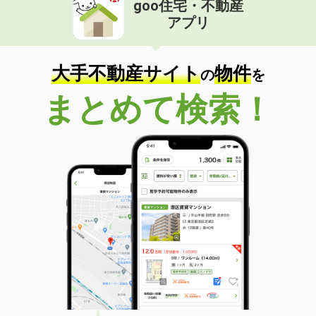
goo住宅・不動産
価 格
5.90万円
アプリ
住 所
和歌山県和歌山市中之島
専有面積
34.46m²
間取り
1LDK
大手不動産サイト
物件
の
を
和歌山県和歌山市和歌浦南２丁目
まとめて検索！
価 格
5.28万円
住 所
和歌山県和歌山市和歌浦南２丁目
専有面積
39.89m²
間取り
1LDK
和歌山県紀の川市中三谷
価 格
4.85万円
住 所
和歌山県紀の川市中三谷
専有面積
58.86m²
間取り
2LDK
和歌山県和歌山市松江東２丁目