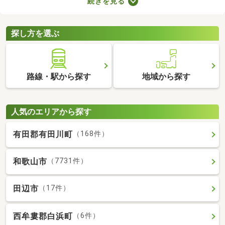
続きを見る
支払わなければならないので、支出が増える点がデメリットだと
いえるでしょう。更新料なしの物件なら支出を抑えられるため、
お気に入りのお部屋に長く住めますよ。
探し方を選ぶ
路線・駅から探す
地域から探す
人気のエリアから探す
有田郡有田川町
（168件）
和歌山市
（7731件）
田辺市
（17件）
西牟婁郡白浜町
（6件）