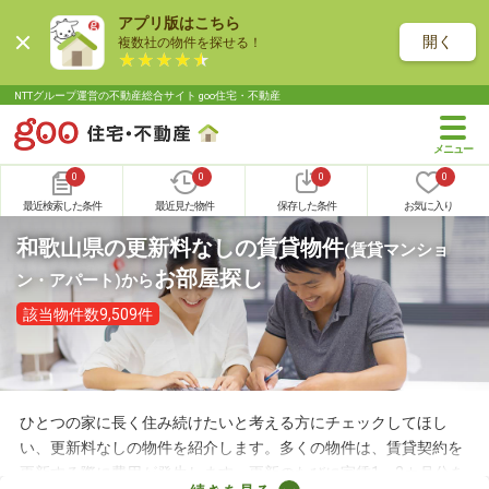
アプリ版はこちら
開く
複数社の物件を探せる！
NTTグループ運営の不動産総合サイト goo住宅・不動産
0
0
0
0
最近検索した条件
最近見た物件
保存した条件
お気に入り
和歌山県の更新料なしの賃貸物件
(賃貸マンショ
お部屋探し
ン・アパート)
から
該当物件数9,509件
ひとつの家に長く住み続けたいと考える方にチェックしてほし
い、更新料なしの物件を紹介します。多くの物件は、賃貸契約を
更新する際に費用が発生します。更新のたびに家賃1～2カ月分を