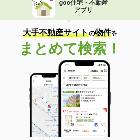
goo住宅・不動産
価 格
4万円
アプリ
住 所
愛知県名古屋市中村区香取町１
専有面積
19.92m²
間取り
1K
大手不動産サイト
物件
の
を
愛知県名古屋市中川区乗越町３丁目
まとめて検索！
価 格
6.10万円
住 所
愛知県名古屋市中川区乗越町３丁目
専有面積
41.24m²
間取り
1LDK
愛知県名古屋市南区豊１丁目
価 格
4.60万円
住 所
愛知県名古屋市南区豊１丁目
専有面積
28.8m²
間取り
1SK
愛知県名古屋市中区新栄２丁目