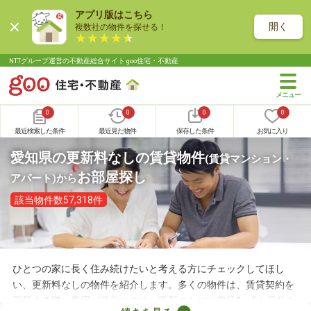
アプリ版はこちら
開く
複数社の物件を探せる！
NTTグループ運営の不動産総合サイト goo住宅・不動産
0
0
0
0
最近検索した条件
最近見た物件
保存した条件
お気に入り
愛知県の更新料なしの賃貸物件
(賃貸マンション・
お部屋探し
アパート)
から
該当物件数57,318件
ひとつの家に長く住み続けたいと考える方にチェックしてほし
い、更新料なしの物件を紹介します。多くの物件は、賃貸契約を
更新する際に費用が発生します。更新のたびに家賃1～2カ月分を