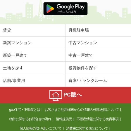
価 格
5.50万円
住 所
愛知県名古屋市中区新栄２丁目
専有面積
21.35m²
間取り
1K
賃貸
月極駐車場
愛知県名古屋市熱田区千代田町
新築マンション
中古マンション
価 格
6.10万円
新築一戸建て
中古一戸建て
住 所
愛知県名古屋市熱田区千代田町
専有面積
28.24m²
土地を探す
投資物件を探す
間取り
1SLDK
店舗/事業用
倉庫/トランクルーム
愛知県名古屋市中川区南脇町１丁目
PC版へ
価 格
7.50万円
住 所
愛知県名古屋市中川区南脇町１丁目
goo住宅・不動産とは
お客さまご利用端末からの情報の外部送信について
専有面積
60.86m²
間取り
2LDK
物件に関するお問合せの流れ
情報提供元
不動産情報に関する免責事項
個人情報の取り扱いについて
消費税に関する表記について
愛知県岡崎市稲熊町字海深