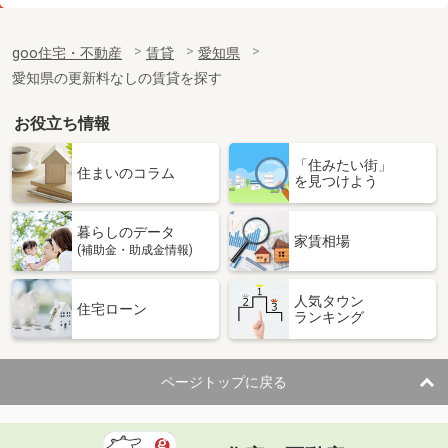
価 格
6.30万円
住 所
愛知県岡崎市大門３丁目
goo住宅・不動産
賃貸
愛知県
専有面積
42.12m²
愛知県の更新料なしの賃貸を探す
間取り
1LDK
お役立ち情報
愛知県名古屋市港区東蟹田
「住みたい街」
価 格
4.60万円
住まいのコラム
を見つけよう
住 所
愛知県名古屋市港区東蟹田
専有面積
24.9m²
暮らしのデータ
間取り
1K
家賃相場
(補助金・助成金情報)
愛知県名古屋市瑞穂区東栄町１
人気タウン
住宅ローン
ランキング
価 格
6.40万円
住 所
愛知県名古屋市瑞穂区東栄町１
専有面積
19.87m²
ページトップに戻る
間取り
1K
愛知県名古屋市中村区香取町１