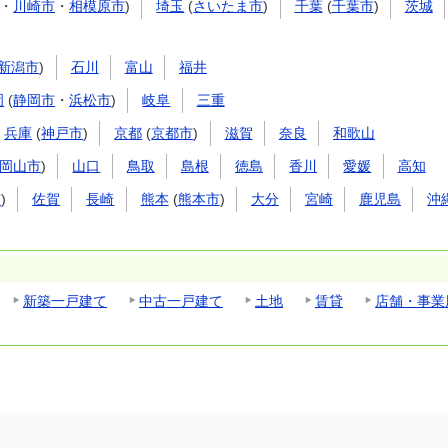
・
川崎市
・
相模原市
)
埼玉
(
さいたま市
)
千葉
(
千葉市
)
茨城
新潟市
)
石川
富山
福井
岡
(
静岡市
・
浜松市
)
岐阜
三重
兵庫
(
神戸市
)
京都
(
京都市
)
滋賀
奈良
和歌山
岡山市
)
山口
鳥取
島根
徳島
香川
愛媛
高知
市
)
佐賀
長崎
熊本
(
熊本市
)
大分
宮崎
鹿児島
沖
新築一戸建て
中古一戸建て
土地
賃貸
店舗・事業