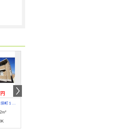
万円
5.50万円
8.50万円
群馬県前橋市三俣町１丁目
群馬県桐生市広沢町間ノ島
群馬県太田市飯田町
.2m²
専有面積
95.32m²
専有面積
48.2m²
DK
間取り
2SLDK
間取り
1LDK