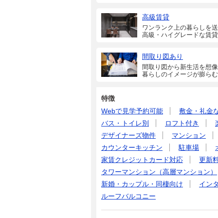
高級賃貸
ワンランク上の暮らしを送
高級・ハイグレードな賃貸
間取り図あり
間取り図から新生活を想像
暮らしのイメージが膨らむ
特徴
Webで見学予約可能
敷金・礼金
バス・トイレ別
ロフト付き
デザイナーズ物件
マンション
カウンターキッチン
駐車場
家賃クレジットカード対応
更新
タワーマンション（高層マンション）
新婚・カップル・同棲向け
イン
ルーフバルコニー