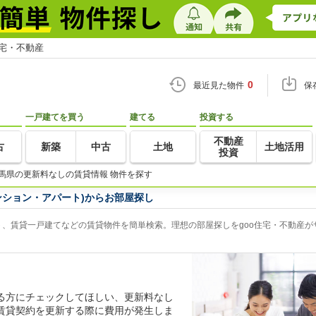
住宅・不動産
0
最近見た物件
保
一戸建てを買う
建てる
投資する
不動産
古
新築
中古
土地
土地活用
投資
馬県の更新料なしの賃貸情報 物件を探す
ンション・アパート)からお部屋探し
、賃貸一戸建てなどの賃貸物件を簡単検索。理想の部屋探しをgoo住宅・不動産が
る方にチェックしてほしい、更新料なし
賃貸契約を更新する際に費用が発生しま