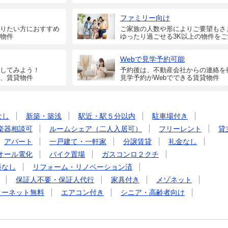
ファミリー向け
りたい方におすすめ
ご家族の人数や形によりご要望もさ
物件
ゆったり過ごせる3K以上の物件を
Webで見学予約可能
してみよう！
予約後は、不動産会社からの連絡を
、賃貸物件
見学予約がWebでできる賃貸物件
なし
新築・築浅
駅近・駅５分以内
駐車場付き
楽器相談可
ルームシェア（二人入居可）
フリーレント
貸
アパート
一戸建て・一軒家
分譲賃貸
礼金なし
オール電化
バイク置場
ガスコンロ２クチ
料なし
リフォーム・リノベーション済
保証人不要・保証人代行
家具付き
メゾネット
ターネット無料
エアコン付き
シニア・高齢者向け