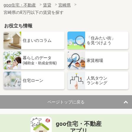
住 所
宮崎県都城市高城町穂満坊
goo住宅・不動産
賃貸
宮崎県
専有面積
58.57m²
宮崎県の8万円以下の賃貸を探す
間取り
2LDK
お役立ち情報
宮崎県都城市年見町
「住みたい街」
価 格
5.20万円
住まいのコラム
を見つけよう
住 所
宮崎県都城市年見町
専有面積
41m²
暮らしのデータ
間取り
1LDK
家賃相場
(補助金・助成金情報)
宮崎県都城市上長飯町
人気タウン
住宅ローン
ランキング
価 格
4万円
住 所
宮崎県都城市上長飯町
専有面積
51.67m²
ページトップに戻る
間取り
2LDK
宮崎県宮崎市大字赤江
goo住宅・不動産
価 格
3.70万円
アプリ