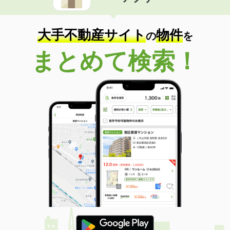
住 所
宮崎県宮崎市大字赤江
専有面積
46.06m²
間取り
2DK
大手不動産サイト
物件
の
を
宮崎県宮崎市恒久５
まとめて検索！
価 格
6.25万円
住 所
宮崎県宮崎市恒久５
専有面積
58.21m²
間取り
2LDK
宮崎県宮崎市大字恒久
価 格
5.50万円
住 所
宮崎県宮崎市大字恒久
専有面積
45.07m²
間取り
1LDK
宮崎県宮崎市佐土原町下田島
価 格
5.10万円