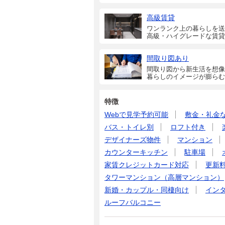
高級賃貸
ワンランク上の暮らしを送
高級・ハイグレードな賃貸
間取り図あり
間取り図から新生活を想像
暮らしのイメージが膨らむ
特徴
Webで見学予約可能
敷金・礼金
バス・トイレ別
ロフト付き
デザイナーズ物件
マンション
カウンターキッチン
駐車場
家賃クレジットカード対応
更新
タワーマンション（高層マンション）
新婚・カップル・同棲向け
イン
ルーフバルコニー