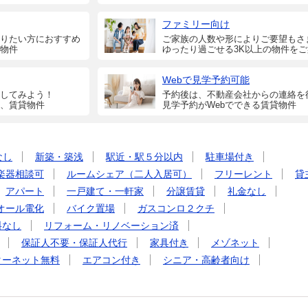
ファミリー向け
りたい方におすすめ
ご家族の人数や形によりご要望もさ
物件
ゆったり過ごせる3K以上の物件を
Webで見学予約可能
してみよう！
予約後は、不動産会社からの連絡を
、賃貸物件
見学予約がWebでできる賃貸物件
なし
新築・築浅
駅近・駅５分以内
駐車場付き
楽器相談可
ルームシェア（二人入居可）
フリーレント
貸
アパート
一戸建て・一軒家
分譲賃貸
礼金なし
オール電化
バイク置場
ガスコンロ２クチ
料なし
リフォーム・リノベーション済
保証人不要・保証人代行
家具付き
メゾネット
ターネット無料
エアコン付き
シニア・高齢者向け