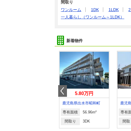
間取り
ワンルーム
1DK
1LDK
2
一人暮らし（ワンルーム～1LDK）
新着物件
4万円
5.80万円
鹿児島県鹿児島市田上１
鹿児島県出水市昭和町
専有面積
19.87m²
専有面積
56.96m²
専有
間取り
1K
間取り
3DK
間取