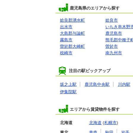
鹿児島県のエリアから探す
姶良郡湧水町
姶良市
出水市
いちき串木野
大島郡与論町
鹿児島市
霧島市
熊毛郡中種子
曽於郡大崎町
曽於市
枕崎市
南九州市
注目の駅ピックアップ
坂之上駅
鹿児島中央駅
川内駅
伊集院駅
エリアから賃貸物件を探す
北海道
北海道
(
札幌市
)
東北
青森
秋田
岩手