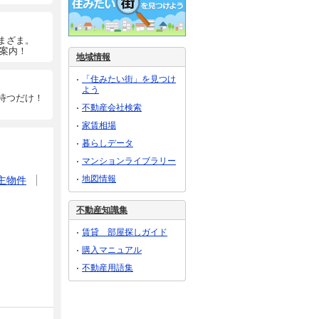
まざま。
ご案内！
地域情報
「住みたい街」を見つけ
よう
待つだけ！
不動産会社検索
家賃相場
暮らしデータ
マンションライブラリー
地図情報
主物件
不動産知識集
賃貸 部屋探しガイド
購入マニュアル
不動産用語集