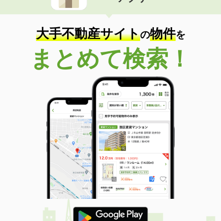
住 所
滋賀県大津市馬場３
専有面積
20.81m²
間取り
1K
大手不動産サイト
物件
の
を
滋賀県長浜市川崎町
まとめて検索！
価 格
6.60万円
住 所
滋賀県長浜市川崎町
専有面積
43.94m²
間取り
1LDK
滋賀県守山市水保町
価 格
6.60万円
住 所
滋賀県守山市水保町
専有面積
50.09m²
間取り
2DK
滋賀県大津市大萱１丁目
価 格
6万円