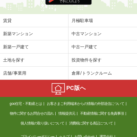
住 所
滋賀県大津市大萱１丁目
専有面積
30.24m²
間取り
1K
賃貸
月極駐車場
滋賀県東近江市沖野４
新築マンション
中古マンション
価 格
6.40万円
新築一戸建て
中古一戸建て
住 所
滋賀県東近江市沖野４
専有面積
52.73m²
土地を探す
投資物件を探す
間取り
2LDK
店舗/事業用
倉庫/トランクルーム
滋賀県近江八幡市土田町
PC版へ
価 格
6.40万円
住 所
滋賀県近江八幡市土田町
goo住宅・不動産とは
お客さまご利用端末からの情報の外部送信について
専有面積
30.73m²
間取り
1K
物件に関するお問合せの流れ
情報提供元
不動産情報に関する免責事項
個人情報の取り扱いについて
消費税に関する表記について
滋賀県大津市苗鹿２
プライバシーポリシー
ヘルプ
お問い合わせ
運営会社