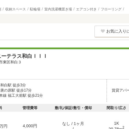
別
収納スペース
駐輪場
室内洗濯機置き場
エアコン付き
フローリング
お気に入り
ニーテラス和白ＩＩＩ
市東区和白３
和白駅 徒歩3分
唐の原駅 徒歩17分
賃貸アパ
本線 福工大前駅 徒歩21分
料
管理費等
敷/礼/保証/敷引・償却
間取り/広さ
1K
なし / 1ヶ月
4,000円
万円
2
- / -
20.78m