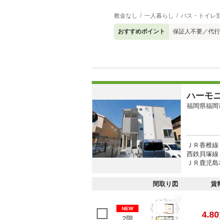
敷金なし
一人暮らし
バス・トイレ
おすすめポイント
保証人不要／代行
ハーモ
福岡県福岡
ＪＲ香椎線 
西鉄貝塚線 
ＪＲ鹿児島
間取り図
賃
NEW
4.80
2階