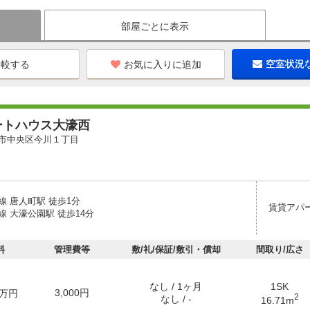
部屋ごとに表示
お気に入りに追加
空室状況
ートハウス大濠西
市中央区今川１丁目
線 唐人町駅 徒歩1分
賃貸アパ
 大濠公園駅 徒歩14分
料
管理費等
敷/礼/保証/敷引・償却
間取り/広さ
なし / 1ヶ月
1SK
3,000円
万円
2
なし / -
16.71m