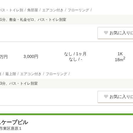
バス・トイレ別
角部屋
エアコン付き
フローリング
1分、敷金・礼金ゼロ、バス・トイレ別室
お気に入り
なし / 1ヶ月
1K
3,000円
万円
2
なし / -
18m
別
最上階
エアコン付き
フローリング
3分、バス・トイレ別室
お気に入り
スケープビル
市東区唐原１