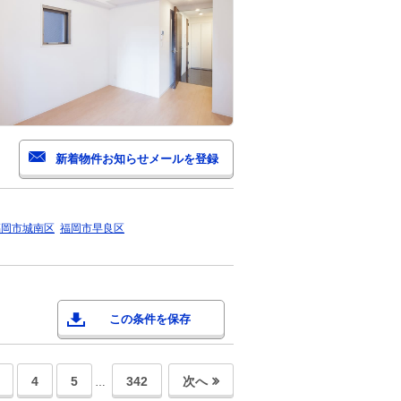
福岡市城南区
福岡市早良区
この条件を保存
4
5
342
次へ
…