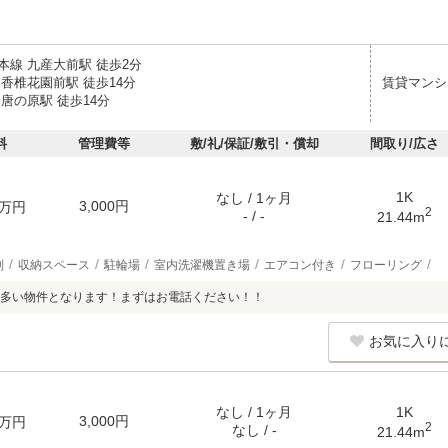
本線 九産大前駅 徒歩2分
香椎花園前駅 徒歩14分
賃貸マンシ
唐の原駅 徒歩14分
料
管理費等
敷/礼/保証/敷引・償却
間取り/広さ
1K
なし / 1ヶ月
3,000円
万円
2
- / -
21.44m
別
収納スペース
駐輪場
室内洗濯機置き場
エアコン付き
フローリング
多い物件となります！まずはお電話ください！！
お気に入り
なし / 1ヶ月
1K
3,000円
万円
2
なし / -
21.44m