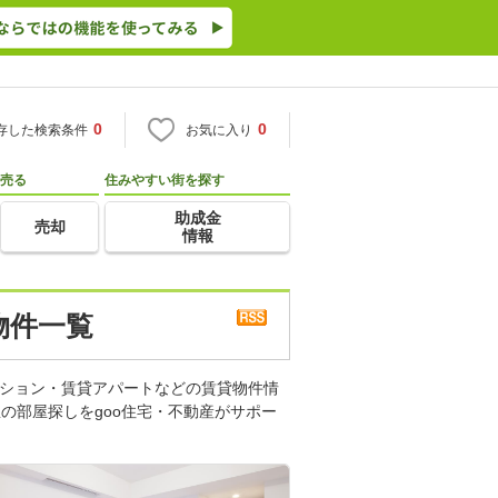
0
0
存した検索条件
お気に入り
売る
住みやすい街を探す
助成金
売却
情報
物件一覧
ンション・賃貸アパートなどの賃貸物件情
の部屋探しをgoo住宅・不動産がサポー