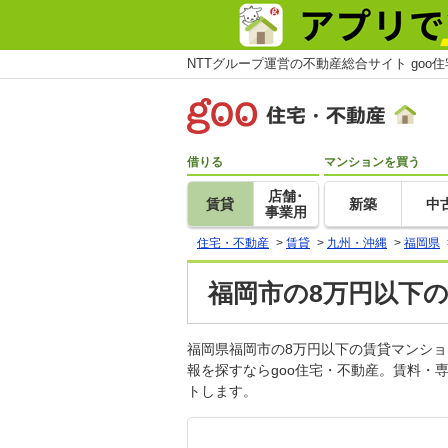
NTTグループ運営の不動産総合サイト goo
借りる
マンションを買う
店舗･
賃貸
新築
中
事業用
住宅・不動産
>
賃貸
>
九州・沖縄
>
福岡県
福岡市の8万円以下の
福岡県福岡市の8万円以下の賃貸マンシ
報を探すならgoo住宅・不動産。賃料・
トします。