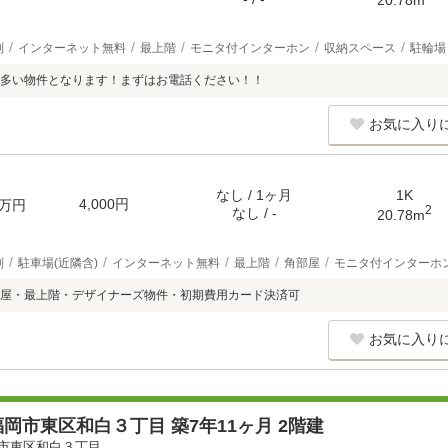
別
インターネット無料
最上階
モニタ付インターホン
収納スペース
駐輪場
多い物件となります！まずはお電話ください！！
お気に入り
なし / 1ヶ月
1K
4,000円
万円
2
なし / -
20.78m
別
駐車場(近隣含)
インターネット無料
最上階
角部屋
モニタ付インターホ
屋・最上階・デザイナーズ物件・初期費用カード決済可
お気に入り
岡市東区和白３丁目 築7年11ヶ月 2階建
市東区和白３丁目