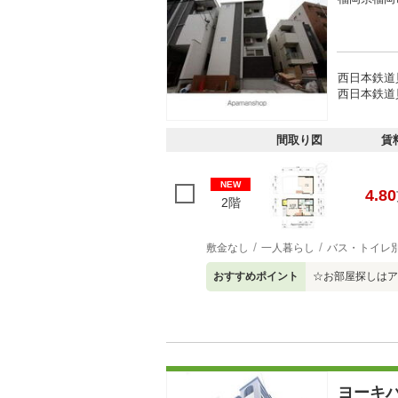
西日本鉄道
西日本鉄道
間取り図
賃
NEW
4.80
2階
敷金なし
一人暮らし
バス・トイレ
おすすめポイント
☆お部屋探しはア
ヨーキ