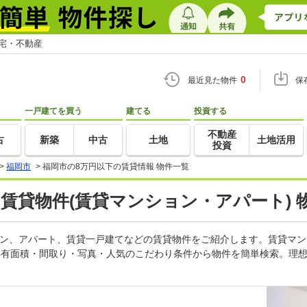
住宅・不動産
0
最近見た物件
保
一戸建てを買う
建てる
投資する
不動産
古
新築
中古
土地
土地活用
投資
>
福岡市
>
福岡市の8万円以下の賃貸情報 物件一覧
賃貸物件(賃貸マンション・アパート) 
ョン、アパート、賃貸一戸建てなどの賃貸物件をご紹介します。賃貸マ
専有面積・間取り・写真・人気のこだわり条件から物件を簡単検索。理想