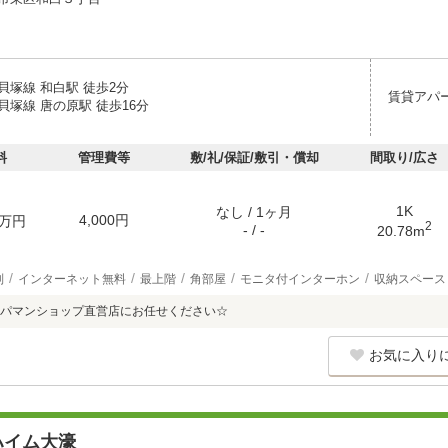
貝塚線 和白駅 徒歩2分
賃貸アパ
貝塚線 唐の原駅 徒歩16分
料
管理費等
敷/礼/保証/敷引・償却
間取り/広さ
1K
なし / 1ヶ月
4,000円
万円
2
- / -
20.78m
別
インターネット無料
最上階
角部屋
モニタ付インターホン
収納スペース
パマンショップ直営店にお任せください☆
お気に入り
ハイム大濠