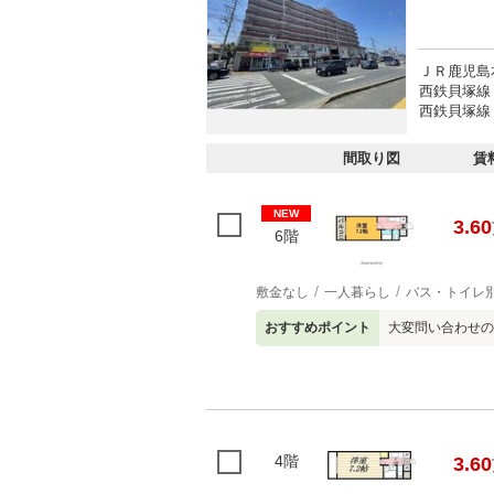
ＪＲ鹿児島
西鉄貝塚線 
西鉄貝塚線 
間取り図
賃
NEW
3.60
6階
敷金なし
一人暮らし
バス・トイレ
おすすめポイント
大変問い合わせの
4階
3.60