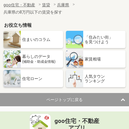
住 所
兵庫県高砂市伊保崎１丁目
goo住宅・不動産
賃貸
兵庫県
専有面積
22.35m²
兵庫県の8万円以下の賃貸を探す
間取り
1K
お役立ち情報
兵庫県明石市西明石町５丁目
「住みたい街」
価 格
4万円
住まいのコラム
を見つけよう
住 所
兵庫県明石市西明石町５丁目
専有面積
24.51m²
暮らしのデータ
間取り
1DK
家賃相場
(補助金・助成金情報)
兵庫県明石市大久保町西島
人気タウン
住宅ローン
ランキング
価 格
6.40万円
住 所
兵庫県明石市大久保町西島
専有面積
45.09m²
ページトップに戻る
間取り
2DK
兵庫県明石市魚住町西岡
goo住宅・不動産
価 格
4.85万円
アプリ