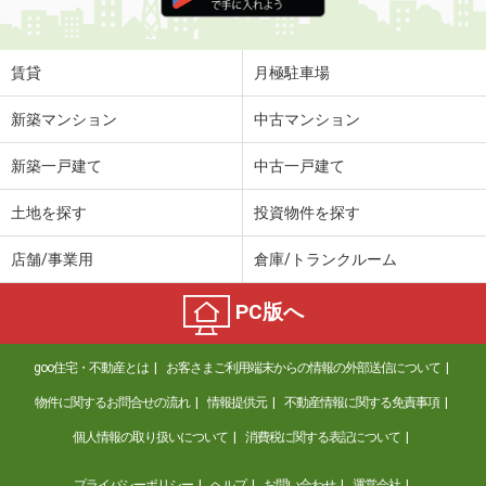
住 所
兵庫県尼崎市稲葉荘１丁目
専有面積
20.28m²
間取り
1K
賃貸
月極駐車場
兵庫県神戸市灘区将軍通２丁目
新築マンション
中古マンション
価 格
6.80万円
新築一戸建て
中古一戸建て
住 所
兵庫県神戸市灘区将軍通２丁目
専有面積
44m²
土地を探す
投資物件を探す
間取り
1LDK
店舗/事業用
倉庫/トランクルーム
兵庫県伊丹市荻野３
PC版へ
価 格
8.70万円
住 所
兵庫県伊丹市荻野３
goo住宅・不動産とは
お客さまご利用端末からの情報の外部送信について
専有面積
65.7m²
間取り
3LDK
物件に関するお問合せの流れ
情報提供元
不動産情報に関する免責事項
個人情報の取り扱いについて
消費税に関する表記について
兵庫県伊丹市北本町２
プライバシーポリシー
ヘルプ
お問い合わせ
運営会社