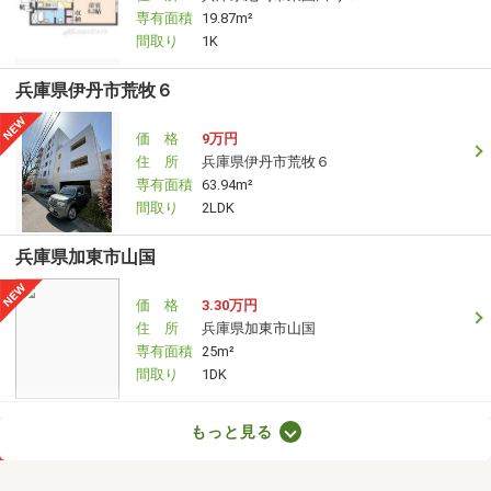
専有面積
19.87m²
間取り
1K
兵庫県伊丹市荒牧６
価 格
9万円
住 所
兵庫県伊丹市荒牧６
専有面積
63.94m²
間取り
2LDK
兵庫県加東市山国
価 格
3.30万円
住 所
兵庫県加東市山国
専有面積
25m²
間取り
1DK
兵庫県高砂市伊保崎１丁目
もっと見る
価 格
3.50万円