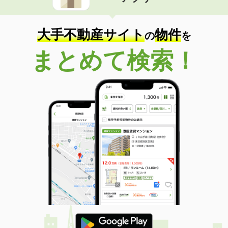
住 所
兵庫県明石市魚住町西岡
専有面積
25.67m²
間取り
ワンルーム
大手不動産サイト
物件
の
を
兵庫県三木市志染町東自由が丘１丁目
まとめて検索！
価 格
6万円
住 所
兵庫県三木市志染町東自由が丘１丁目
専有面積
22.77m²
間取り
ワンルーム
兵庫県明石市朝霧町３丁目
価 格
5.80万円
住 所
兵庫県明石市朝霧町３丁目
専有面積
20.28m²
間取り
1K
兵庫県尼崎市稲葉荘１丁目
価 格
4.30万円