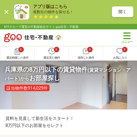
アプリ版はこちら
開く
複数社の物件を探せる！
NTTグループ運営の不動産総合サイト goo住宅・不動産
0
0
0
0
最近検索した条件
最近見た物件
保存した条件
お気に入り
兵庫県の8万円以下の賃貸物件
(賃貸マンション・ア
お部屋探し
パート)
から
該当物件数914,029件
賃料を見直して新生活をスタート！
8万円以下のお部屋をセレクト