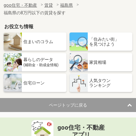
住 所
福島県伊達市保原町字赤橋
goo住宅・不動産
賃貸
福島県
専有面積
31.48m²
福島県の8万円以下の賃貸を探す
間取り
ワンルーム
お役立ち情報
福島県福島市飯坂町字銀杏
「住みたい街」
価 格
4.10万円
住まいのコラム
を見つけよう
住 所
福島県福島市飯坂町字銀杏
専有面積
32.43m²
暮らしのデータ
間取り
ワンルーム
家賃相場
(補助金・助成金情報)
福島県郡山市安積町長久保１丁目
人気タウン
住宅ローン
ランキング
価 格
5.90万円
住 所
福島県郡山市安積町長久保１丁目
専有面積
42.37m²
ページトップに戻る
間取り
1LDK
福島県いわき市錦町中迎２丁目
goo住宅・不動産
価 格
4.50万円
アプリ