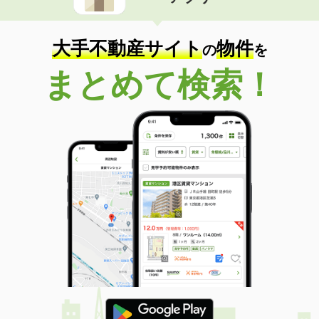
住 所
福島県いわき市錦町中迎２丁目
専有面積
40.56m²
間取り
1LDK
大手不動産サイト
物件
の
を
福島県郡山市西ノ内１丁目
まとめて検索！
価 格
6.50万円
住 所
福島県郡山市西ノ内１丁目
専有面積
37.38m²
間取り
1LDK
福島県二本松市藤之前
価 格
4.25万円
住 所
福島県二本松市藤之前
専有面積
45.72m²
間取り
1LDK
福島県福島市宮代字屋敷畑
価 格
6.70万円