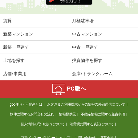
住 所
福島県福島市宮代字屋敷畑
専有面積
59.5m²
間取り
2LDK
賃貸
月極駐車場
福島県二本松市根崎２丁目
新築マンション
中古マンション
価 格
3.50万円
新築一戸建て
中古一戸建て
住 所
福島県二本松市根崎２丁目
専有面積
42.2m²
土地を探す
投資物件を探す
間取り
2DK
店舗/事業用
倉庫/トランクルーム
福島県郡山市富久山町久保田字古町
PC版へ
価 格
5.20万円
住 所
福島県郡山市富久山町久保田字古町
goo住宅・不動産とは
お客さまご利用端末からの情報の外部送信について
専有面積
34.49m²
間取り
ワンルーム
物件に関するお問合せの流れ
情報提供元
不動産情報に関する免責事項
個人情報の取り扱いについて
消費税に関する表記について
福島県福島市南矢野目字谷地
プライバシーポリシー
ヘルプ
お問い合わせ
運営会社