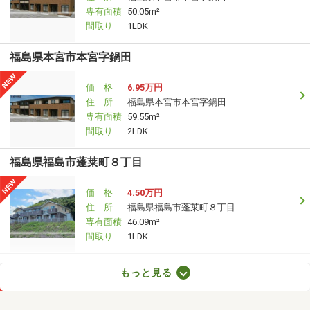
専有面積
50.05m²
間取り
1LDK
福島県本宮市本宮字鍋田
価 格
6.95万円
住 所
福島県本宮市本宮字鍋田
専有面積
59.55m²
間取り
2LDK
福島県福島市蓬莱町８丁目
価 格
4.50万円
住 所
福島県福島市蓬莱町８丁目
専有面積
46.09m²
間取り
1LDK
福島県伊達市保原町字赤橋
もっと見る
価 格
3.60万円