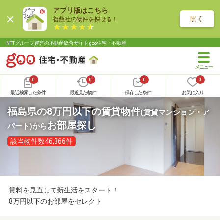
アプリ版はこちら
開く
複数社の物件を探せる！
NTTグループ運営の不動産総合サイト goo住宅・不動産
0
0
0
0
最近検索した条件
最近見た物件
保存した条件
お気に入り
福島県の8万円以下の賃貸物件
(賃貸マンション・ア
お部屋探し
パート)
から
該当物件数46,866件
賃料を見直して新生活をスタート！
8万円以下のお部屋をセレクト