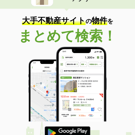
価 格
5.80万円
住 所
京都府京都市西京区松尾木ノ曽町
専有面積
29.68m²
大手不動産サイト
物件
の
を
間取り
1K
まとめて検索！
京都府京都市中京区西ノ京小倉町
価 格
5.60万円
住 所
京都府京都市中京区西ノ京小倉町
専有面積
25.2m²
間取り
1K
京都府京都市下京区高倉通高辻下る葛籠屋町
価 格
4.50万円
住 所
京都府京都市下京区高倉通高辻下る葛
籠屋町
専有面積
18.83m²
間取り
1K
京都府京都市伏見区竹田藁屋町