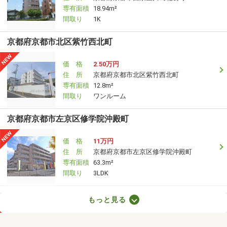
専有面積
18.94m²
間取り
1K
京都府京都市北区紫竹西北町
価 格
2.50万円
住 所
京都府京都市北区紫竹西北町
専有面積
12.8m²
間取り
ワンルーム
京都府京都市左京区修学院沖殿町
価 格
11万円
住 所
京都府京都市左京区修学院沖殿町
専有面積
63.3m²
間取り
3LDK
京都府京都市西京区桂芝ノ下町
もっと見る
価 格
7.30万円