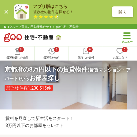
アプリ版はこちら
開く
複数社の物件を探せる！
NTTグループ運営の不動産総合サイト goo住宅・不動産
0
0
0
0
最近検索した条件
最近見た物件
保存した条件
お気に入り
京都府の8万円以下の賃貸物件
(賃貸マンション・ア
お部屋探し
パート)
から
該当物件数1,230,515件
賃料を見直して新生活をスタート！
8万円以下のお部屋をセレクト