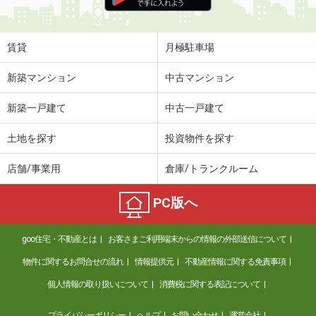
価 格
5.40万円
住 所
京都府京都市伏見区竹田藁屋町
賃貸
月極駐車場
専有面積
24.79m²
間取り
1K
新築マンション
中古マンション
京都府京都市下京区西七条比輪田町
新築一戸建て
中古一戸建て
価 格
6.80万円
土地を探す
投資物件を探す
住 所
京都府京都市下京区西七条比輪田町
専有面積
23.25m²
店舗/事業用
倉庫/トランクルーム
間取り
1K
PC版へ
京都府京都市右京区西京極堤外町
価 格
4.60万円
goo住宅・不動産とは
お客さまご利用端末からの情報の外部送信について
住 所
京都府京都市右京区西京極堤外町
物件に関するお問合せの流れ
情報提供元
不動産情報に関する免責事項
専有面積
23.43m²
間取り
1K
個人情報の取り扱いについて
消費税に関する表記について
京都府宇治市五ケ庄
プライバシーポリシー
ヘルプ
お問い合わせ
運営会社