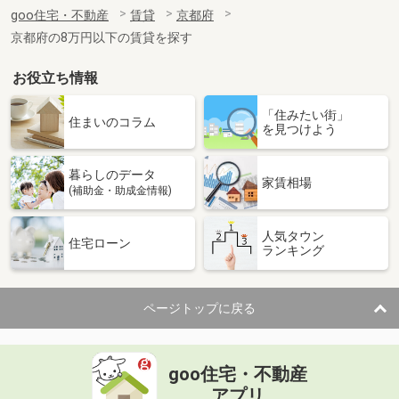
住 所
京都府京都市西京区桂芝ノ下町
goo住宅・不動産
賃貸
京都府
専有面積
43.49m²
京都府の8万円以下の賃貸を探す
間取り
2DK
お役立ち情報
京都府京都市下京区東中筋通松原下る天使突抜１丁目
「住みたい街」
価 格
7.10万円
住まいのコラム
を見つけよう
住 所
京都府京都市下京区東中筋通松原下る
天使突抜１丁目
専有面積
23.6m²
暮らしのデータ
家賃相場
間取り
1K
(補助金・助成金情報)
京都府京都市右京区西院西貝川町
人気タウン
住宅ローン
ランキング
価 格
9.22万円
住 所
京都府京都市右京区西院西貝川町
専有面積
32.72m²
ページトップに戻る
間取り
1DK
京都府京都市西京区松尾木ノ曽町
goo住宅・不動産
アプリ