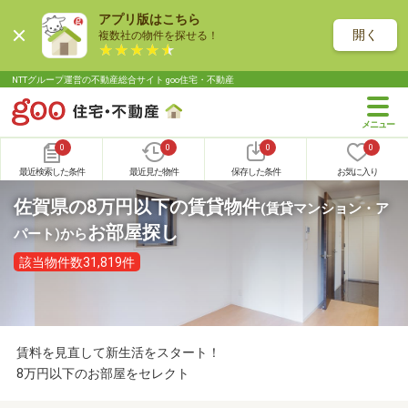
アプリ版はこちら
開く
複数社の物件を探せる！
NTTグループ運営の不動産総合サイト goo住宅・不動産
0
0
0
0
最近検索した条件
最近見た物件
保存した条件
お気に入り
佐賀県の8万円以下の賃貸物件
(賃貸マンション・ア
お部屋探し
パート)
から
該当物件数31,819件
賃料を見直して新生活をスタート！
8万円以下のお部屋をセレクト