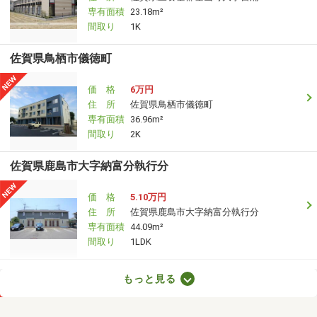
専有面積
23.18m²
間取り
1K
佐賀県鳥栖市儀徳町
価 格
6万円
住 所
佐賀県鳥栖市儀徳町
専有面積
36.96m²
間取り
2K
佐賀県鹿島市大字納富分執行分
価 格
5.10万円
住 所
佐賀県鹿島市大字納富分執行分
専有面積
44.09m²
間取り
1LDK
佐賀県鳥栖市本町２丁目
もっと見る
価 格
5.40万円