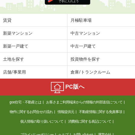
住 所
佐賀県佐賀市高木瀬東２
専有面積
23.18m²
間取り
1K
賃貸
月極駐車場
佐賀県佐賀市兵庫北７
新築マンション
中古マンション
価 格
5.60万円
新築一戸建て
中古一戸建て
住 所
佐賀県佐賀市兵庫北７
専有面積
31.05m²
土地を探す
投資物件を探す
間取り
1K
店舗/事業用
倉庫/トランクルーム
佐賀県三養基郡基山町大字宮浦
PC版へ
価 格
4.80万円
住 所
佐賀県三養基郡基山町大字宮浦
goo住宅・不動産とは
お客さまご利用端末からの情報の外部送信について
専有面積
23.18m²
間取り
1K
物件に関するお問合せの流れ
情報提供元
不動産情報に関する免責事項
個人情報の取り扱いについて
消費税に関する表記について
佐賀県佐賀市兵庫北７
プライバシーポリシー
ヘルプ
お問い合わせ
運営会社