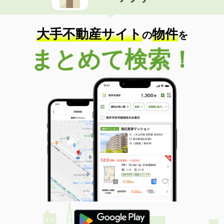
住 所
佐賀県鳥栖市西田町
専有面積
46.49m²
間取り
1LDK
大手不動産サイト
物件
の
を
佐賀県三養基郡基山町大字宮浦
まとめて検索！
価 格
5.80万円
住 所
佐賀県三養基郡基山町大字宮浦
専有面積
28.02m²
間取り
1K
佐賀県小城市三日月町樋口
価 格
6.30万円
住 所
佐賀県小城市三日月町樋口
専有面積
30.84m²
間取り
1K
佐賀県佐賀市高木瀬東２
価 格
4.30万円