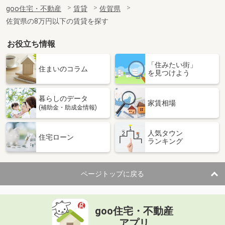
住 所
佐賀県鳥栖市本町２丁目
goo住宅・不動産
賃貸
佐賀県
専有面積
50.78m²
佐賀県の8万円以下の賃貸を探す
間取り
1LDK
お役立ち情報
佐賀県佐賀市大和町大字久池井
「住みたい街」
価 格
4.70万円
住まいのコラム
を見つけよう
住 所
佐賀県佐賀市大和町大字久池井
専有面積
22.35m²
暮らしのデータ
間取り
1K
家賃相場
(補助金・助成金情報)
佐賀県鳥栖市田代本町
人気タウン
住宅ローン
ランキング
価 格
6万円
住 所
佐賀県鳥栖市田代本町
専有面積
23.18m²
ページトップに戻る
間取り
1K
佐賀県鳥栖市西田町
goo住宅・不動産
価 格
4.10万円
アプリ