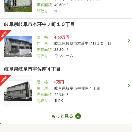
専有面積
49.68m²
間取り
2DK
岐阜県岐阜市本荘中ノ町１０丁目
価 格
4.60万円
住 所
岐阜県岐阜市本荘中ノ町１０丁目
専有面積
33.39m²
間取り
ワンルーム
岐阜県岐阜市宇佐南４丁目
価 格
6万円
住 所
岐阜県岐阜市宇佐南４丁目
専有面積
44.92m²
間取り
1LDK
岐阜県岐阜市南鶉７
もっと見る
価 格
3.90万円