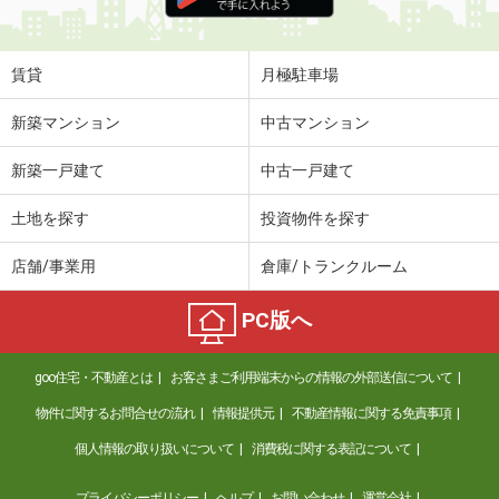
住 所
岐阜県大垣市小泉町
専有面積
46.17m²
間取り
2DK
賃貸
月極駐車場
岐阜県岐阜市六条南２丁目
新築マンション
中古マンション
価 格
3.70万円
新築一戸建て
中古一戸建て
住 所
岐阜県岐阜市六条南２丁目
専有面積
24.99m²
土地を探す
投資物件を探す
間取り
1K
店舗/事業用
倉庫/トランクルーム
岐阜県美濃加茂市加茂川町１丁目
PC版へ
価 格
6.60万円
住 所
岐阜県美濃加茂市加茂川町１丁目
goo住宅・不動産とは
お客さまご利用端末からの情報の外部送信について
専有面積
61.82m²
間取り
2LDK
物件に関するお問合せの流れ
情報提供元
不動産情報に関する免責事項
個人情報の取り扱いについて
消費税に関する表記について
岐阜県岐阜市水海道４丁目
プライバシーポリシー
ヘルプ
お問い合わせ
運営会社