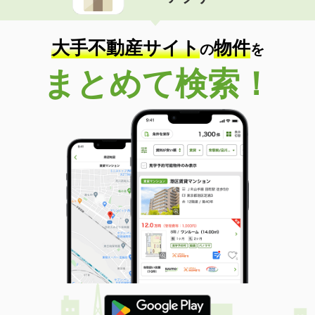
住 所
岐阜県岐阜市高田６丁目
専有面積
53.68m²
間取り
2LDK
大手不動産サイト
物件
の
を
岐阜県大垣市昼飯町
まとめて検索！
価 格
4.20万円
住 所
岐阜県大垣市昼飯町
専有面積
51.66m²
間取り
2LDK
岐阜県安八郡安八町城２丁目
価 格
3.90万円
住 所
岐阜県安八郡安八町城２丁目
専有面積
29.75m²
間取り
ワンルーム
岐阜県大垣市小泉町
価 格
4.80万円