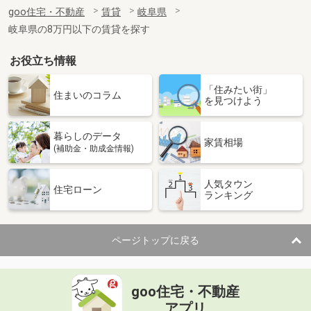
住 所
岐阜県岐阜市南鶉７
goo住宅・不動産
賃貸
岐阜県
専有面積
26.49m²
岐阜県の8万円以下の賃貸を探す
間取り
1K
お役立ち情報
岐阜県岐阜市南鶉７
「住みたい街」
価 格
4.10万円
住まいのコラム
を見つけよう
住 所
岐阜県岐阜市南鶉７
専有面積
26.49m²
暮らしのデータ
間取り
1K
家賃相場
(補助金・助成金情報)
岐阜県岐阜市南鶉７
人気タウン
住宅ローン
ランキング
価 格
3.80万円
住 所
岐阜県岐阜市南鶉７
専有面積
23.18m²
ページトップに戻る
間取り
1K
岐阜県岐阜市高田６丁目
goo住宅・不動産
価 格
4.90万円
アプリ