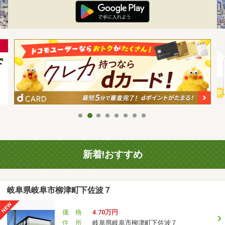
新着!おすすめ
岐阜県岐阜市柳津町下佐波７
価 格
4.70万円
住 所
岐阜県岐阜市柳津町下佐波７