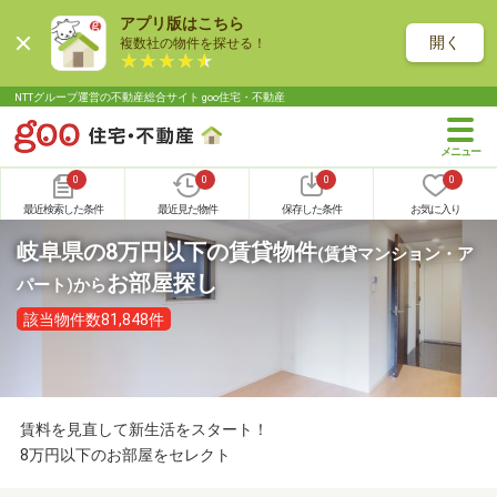
アプリ版はこちら
開く
複数社の物件を探せる！
NTTグループ運営の不動産総合サイト goo住宅・不動産
0
0
0
0
最近検索した条件
最近見た物件
保存した条件
お気に入り
岐阜県の8万円以下の賃貸物件
(賃貸マンション・ア
お部屋探し
パート)
から
該当物件数81,848件
賃料を見直して新生活をスタート！
8万円以下のお部屋をセレクト