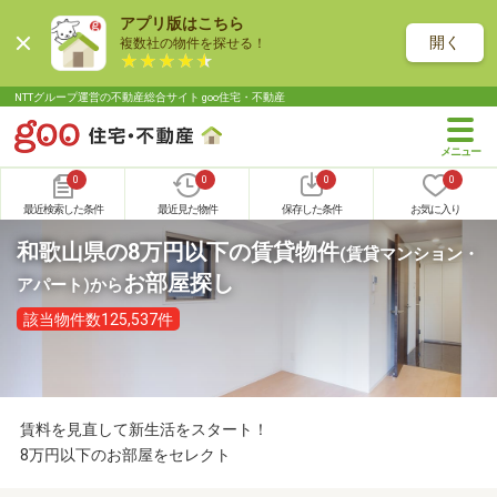
アプリ版はこちら
開く
複数社の物件を探せる！
NTTグループ運営の不動産総合サイト goo住宅・不動産
0
0
0
0
最近検索した条件
最近見た物件
保存した条件
お気に入り
和歌山県の8万円以下の賃貸物件
(賃貸マンション・
お部屋探し
アパート)
から
該当物件数125,537件
賃料を見直して新生活をスタート！
8万円以下のお部屋をセレクト