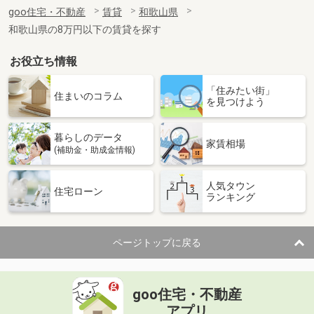
住 所
和歌山県和歌山市木ノ本
goo住宅・不動産
賃貸
和歌山県
専有面積
23.6m²
和歌山県の8万円以下の賃貸を探す
間取り
1K
お役立ち情報
和歌山県和歌山市楠見中
「住みたい街」
価 格
4.50万円
住まいのコラム
を見つけよう
住 所
和歌山県和歌山市楠見中
専有面積
22.35m²
暮らしのデータ
間取り
1K
家賃相場
(補助金・助成金情報)
和歌山県和歌山市毛見
人気タウン
住宅ローン
ランキング
価 格
4.10万円
住 所
和歌山県和歌山市毛見
専有面積
23.18m²
ページトップに戻る
間取り
1K
和歌山県海南市名高
goo住宅・不動産
価 格
6.10万円
アプリ