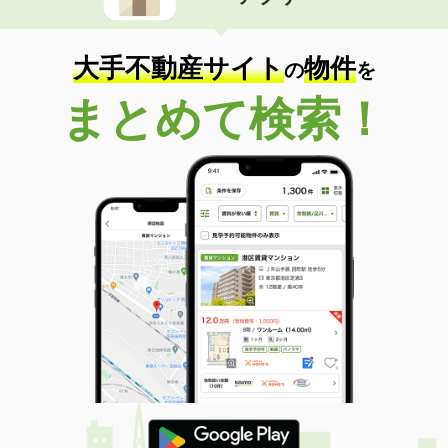
住 所
和歌山県海南市名高
専有面積
26.5m²
間取り
ワンルーム
大手不動産サイト
物件
の
を
和歌山県和歌山市楠見中
まとめて検索！
価 格
4.40万円
住 所
和歌山県和歌山市楠見中
専有面積
22.35m²
間取り
1K
和歌山県和歌山市中之島
価 格
4.20万円
住 所
和歌山県和歌山市中之島
専有面積
23.1m²
間取り
1K
和歌山県和歌山市吉原
価 格
5.40万円