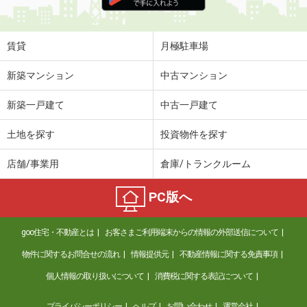
住 所
和歌山県和歌山市吉原
専有面積
36m²
間取り
1LDK
賃貸
月極駐車場
和歌山県和歌山市松江東４丁目
新築マンション
中古マンション
価 格
5.40万円
新築一戸建て
中古一戸建て
住 所
和歌山県和歌山市松江東４丁目
専有面積
41.2m²
土地を探す
投資物件を探す
間取り
1LDK
店舗/事業用
倉庫/トランクルーム
和歌山県和歌山市秋葉町
PC版へ
価 格
3.70万円
住 所
和歌山県和歌山市秋葉町
goo住宅・不動産とは
お客さまご利用端末からの情報の外部送信について
専有面積
20.28m²
間取り
1K
物件に関するお問合せの流れ
情報提供元
不動産情報に関する免責事項
個人情報の取り扱いについて
消費税に関する表記について
和歌山県和歌山市大谷
プライバシーポリシー
ヘルプ
お問い合わせ
運営会社