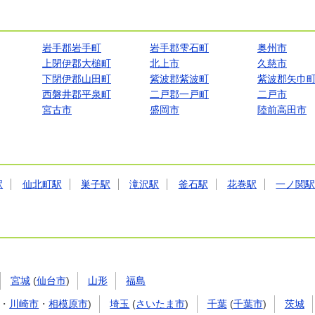
岩手郡岩手町
岩手郡雫石町
奥州市
上閉伊郡大槌町
北上市
久慈市
下閉伊郡山田町
紫波郡紫波町
紫波郡矢巾
西磐井郡平泉町
二戸郡一戸町
二戸市
宮古市
盛岡市
陸前高田市
駅
仙北町駅
巣子駅
滝沢駅
釜石駅
花巻駅
一ノ関
宮城
(
仙台市
)
山形
福島
・
川崎市
・
相模原市
)
埼玉
(
さいたま市
)
千葉
(
千葉市
)
茨城