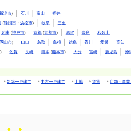
新潟市
)
石川
富山
福井
岡
(
静岡市
・
浜松市
)
岐阜
三重
兵庫
(
神戸市
)
京都
(
京都市
)
滋賀
奈良
和歌山
岡山市
)
山口
鳥取
島根
徳島
香川
愛媛
高知
市
)
佐賀
長崎
熊本
(
熊本市
)
大分
宮崎
鹿児島
沖
新築一戸建て
中古一戸建て
土地
賃貸
店舗・事業