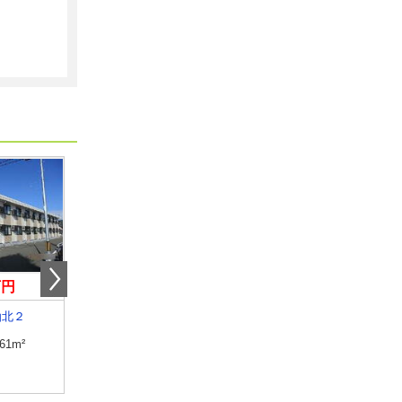
万円
5.40万円
5.10万円
仙北２
岩手県盛岡市長田町
岩手県盛岡市本町通３
.61m²
専有面積
27.59m²
専有面積
20.81m²
間取り
1K
間取り
1K