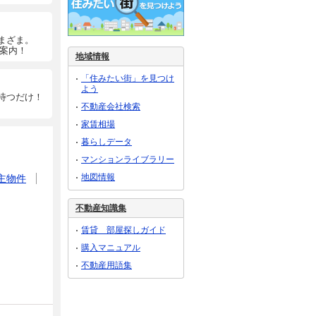
まざま。
ご案内！
地域情報
「住みたい街」を見つけ
よう
待つだけ！
不動産会社検索
家賃相場
暮らしデータ
マンションライブラリー
地図情報
主物件
不動産知識集
賃貸 部屋探しガイド
購入マニュアル
不動産用語集