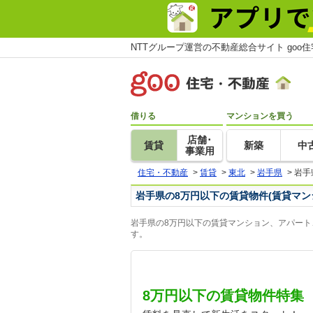
NTTグループ運営の不動産総合サイト goo
借りる
マンションを買う
店舗･
賃貸
新築
中
事業用
住宅・不動産
>
賃貸
>
東北
>
岩手県
>
岩手
岩手県の8万円以下の賃貸物件(賃貸マン
岩手県の8万円以下の賃貸マンション、アパート
す。
8万円以下の賃貸物件特集