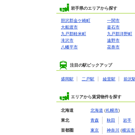
岩手県のエリアから探す
胆沢郡金ケ崎町
一関市
大船渡市
釜石市
九戸郡軽米町
九戸郡洋野町
滝沢市
遠野市
八幡平市
花巻市
注目の駅ピックアップ
盛岡駅
二戸駅
綾里駅
前沢
エリアから賃貸物件を探す
北海道
北海道
(
札幌市
)
東北
青森
秋田
岩手
首都圏
東京
神奈川
(
横浜市