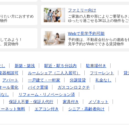
ファミリー向け
りたい方におすすめ
ご家族の人数や形によりご要望もさ
物件
ゆったり過ごせる3K以上の物件を
Webで見学予約可能
してみよう！
予約後は、不動産会社からの連絡を
、賃貸物件
見学予約がWebでできる賃貸物件
なし
新築・築浅
駅近・駅５分以内
駐車場付き
楽器相談可
ルームシェア（二人入居可）
フリーレント
貸
アパート
一戸建て・一軒家
分譲賃貸
礼金なし
オール電化
バイク置場
ガスコンロ２クチ
料なし
リフォーム・リノベーション済
保証人不要・保証人代行
家具付き
メゾネット
ターネット無料
エアコン付き
シニア・高齢者向け