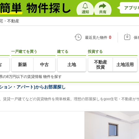
住宅・不動産
0
最近見た物件
保
一戸建てを買う
建てる
投資する
不動産
古
新築
中古
土地
土地活用
投資
県の8万円以下の賃貸情報 物件を探す
ション・アパート)からお部屋探し
、賃貸一戸建てなどの賃貸物件を簡単検索。理想の部屋探しをgoo住宅・不動産が