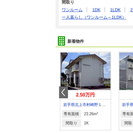
間取り
ワンルーム
1DK
1LDK
2
一人暮らし（ワンルーム～1LDK）
新着物件
3.60万円
2.50万円
岩手県盛岡市みたけ４丁目
岩手県北上市村崎野１７地割
岩手
専有面積
26.5m²
専有面積
23.26m²
専有
間取り
1K
間取り
1K
間取