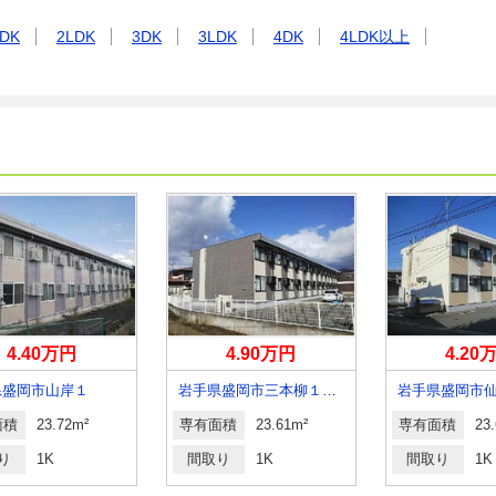
DK
2LDK
3DK
3LDK
4DK
4LDK以上
4.40万円
4.90万円
4.20
県盛岡市山岸１
岩手県盛岡市三本柳１１地割
岩手県盛岡市
面積
23.72m²
専有面積
23.61m²
専有面積
23
り
1K
間取り
1K
間取り
1K