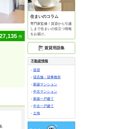
住まいのコラム
専門家監修！賃貸から引越
しまで住まいの役立つ情報
をお届け。
27,135
件
賃貸用語集
不動産情報
賃貸
貸店舗・貸事務所
新築マンション
中古マンション
新築一戸建て
中古一戸建て
土地
集