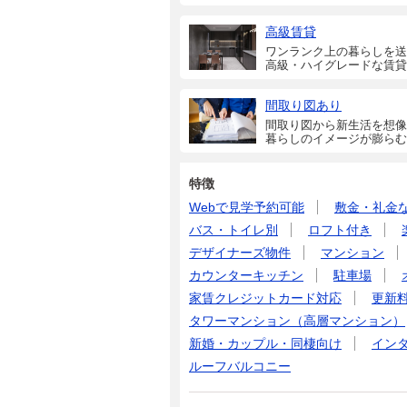
高級賃貸
ワンランク上の暮らしを送
高級・ハイグレードな賃貸
間取り図あり
間取り図から新生活を想像
暮らしのイメージが膨らむ
特徴
Webで見学予約可能
敷金・礼金
バス・トイレ別
ロフト付き
デザイナーズ物件
マンション
カウンターキッチン
駐車場
家賃クレジットカード対応
更新
タワーマンション（高層マンション）
新婚・カップル・同棲向け
イン
ルーフバルコニー