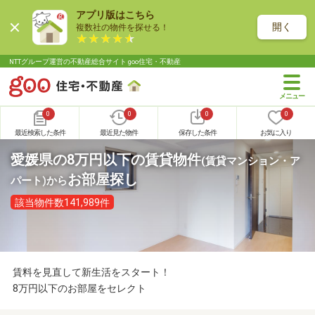
アプリ版はこちら
開く
複数社の物件を探せる！
NTTグループ運営の不動産総合サイト goo住宅・不動産
0
0
0
0
最近検索した条件
最近見た物件
保存した条件
お気に入り
愛媛県の8万円以下の賃貸物件
(賃貸マンション・ア
お部屋探し
パート)
から
該当物件数141,989件
賃料を見直して新生活をスタート！
8万円以下のお部屋をセレクト