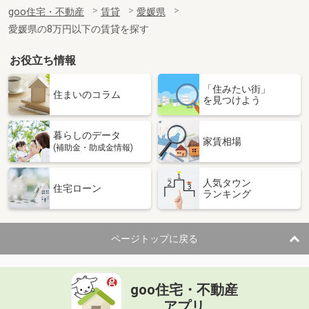
住 所
愛媛県東温市志津川
goo住宅・不動産
賃貸
愛媛県
専有面積
23.18m²
愛媛県の8万円以下の賃貸を探す
間取り
1K
お役立ち情報
愛媛県松山市内浜町
「住みたい街」
価 格
3.80万円
住まいのコラム
を見つけよう
住 所
愛媛県松山市内浜町
専有面積
23.18m²
暮らしのデータ
間取り
1K
家賃相場
(補助金・助成金情報)
愛媛県松山市福音寺町
人気タウン
住宅ローン
ランキング
価 格
4.50万円
住 所
愛媛県松山市福音寺町
専有面積
30m²
ページトップに戻る
間取り
1K
愛媛県松山市土居田町
goo住宅・不動産
価 格
4.70万円
アプリ