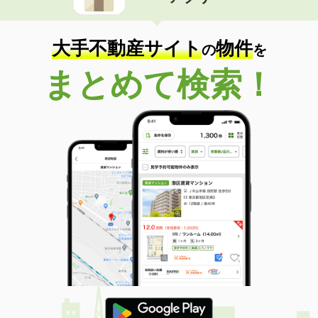
住 所
愛媛県松山市土居田町
専有面積
30.84m²
間取り
1K
大手不動産サイト
物件
の
を
愛媛県松山市緑町２丁目
まとめて検索！
価 格
3.60万円
住 所
愛媛県松山市緑町２丁目
専有面積
32.39m²
間取り
1K
愛媛県伊予市尾崎
価 格
3.70万円
住 所
愛媛県伊予市尾崎
専有面積
22.7m²
間取り
1K
愛媛県松山市道後町１丁目
価 格
7.80万円