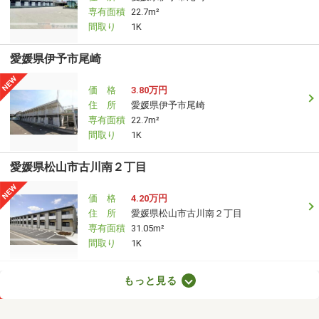
専有面積
22.7m²
間取り
1K
愛媛県伊予市尾崎
価 格
3.80万円
住 所
愛媛県伊予市尾崎
専有面積
22.7m²
間取り
1K
愛媛県松山市古川南２丁目
価 格
4.20万円
住 所
愛媛県松山市古川南２丁目
専有面積
31.05m²
間取り
1K
愛媛県東温市志津川
もっと見る
価 格
3.10万円