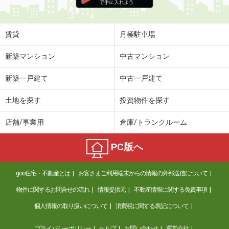
住 所
愛媛県松山市道後町１丁目
専有面積
63.11m²
間取り
2LDK
賃貸
月極駐車場
愛媛県東温市志津川
新築マンション
中古マンション
価 格
3.10万円
新築一戸建て
中古一戸建て
住 所
愛媛県東温市志津川
専有面積
23.18m²
土地を探す
投資物件を探す
間取り
1K
店舗/事業用
倉庫/トランクルーム
愛媛県東温市志津川
PC版へ
価 格
7.10万円
住 所
愛媛県東温市志津川
goo住宅・不動産とは
お客さまご利用端末からの情報の外部送信について
専有面積
70.39m²
間取り
2LDK
物件に関するお問合せの流れ
情報提供元
不動産情報に関する免責事項
個人情報の取り扱いについて
消費税に関する表記について
愛媛県松山市生石町
プライバシーポリシー
ヘルプ
お問い合わせ
運営会社