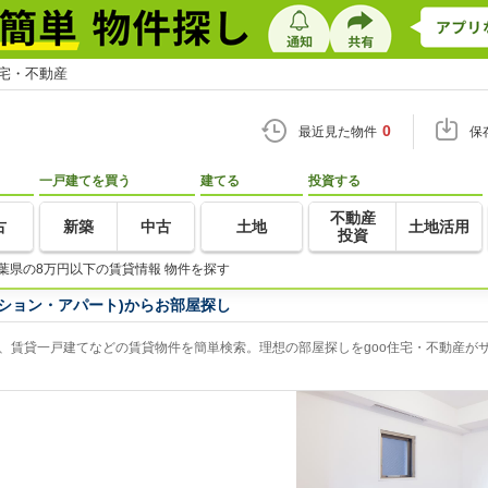
住宅・不動産
0
最近見た物件
保
一戸建てを買う
建てる
投資する
不動産
古
新築
中古
土地
土地活用
投資
葉県の8万円以下の賃貸情報 物件を探す
ション・アパート)からお部屋探し
、賃貸一戸建てなどの賃貸物件を簡単検索。理想の部屋探しをgoo住宅・不動産が