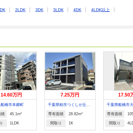
DK
2LDK
3DK
3LDK
4DK
4LDK以上
14.60万円
7.25万円
17.5
県船橋市本郷町
千葉県柏市つくしが丘５丁目
面積
45.1m²
専有面積
28.82m²
専有面積
10
り
1LDK
間取り
1K
間取り
4L