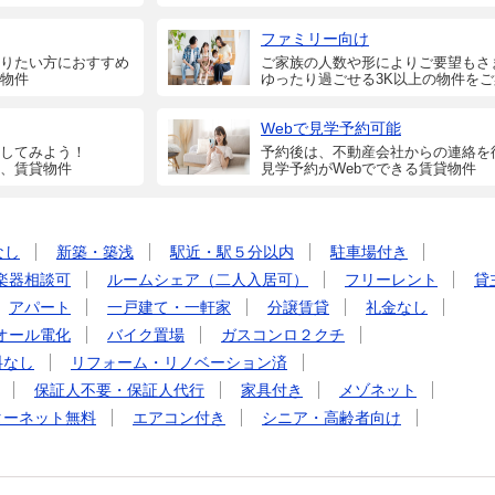
ファミリー向け
りたい方におすすめ
ご家族の人数や形によりご要望もさ
物件
ゆったり過ごせる3K以上の物件を
Webで見学予約可能
してみよう！
予約後は、不動産会社からの連絡を
、賃貸物件
見学予約がWebでできる賃貸物件
なし
新築・築浅
駅近・駅５分以内
駐車場付き
楽器相談可
ルームシェア（二人入居可）
フリーレント
貸
アパート
一戸建て・一軒家
分譲賃貸
礼金なし
オール電化
バイク置場
ガスコンロ２クチ
料なし
リフォーム・リノベーション済
保証人不要・保証人代行
家具付き
メゾネット
ターネット無料
エアコン付き
シニア・高齢者向け