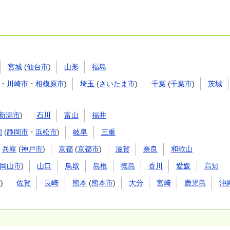
宮城
(
仙台市
)
山形
福島
・
川崎市
・
相模原市
)
埼玉
(
さいたま市
)
千葉
(
千葉市
)
茨城
新潟市
)
石川
富山
福井
岡
(
静岡市
・
浜松市
)
岐阜
三重
兵庫
(
神戸市
)
京都
(
京都市
)
滋賀
奈良
和歌山
岡山市
)
山口
鳥取
島根
徳島
香川
愛媛
高知
市
)
佐賀
長崎
熊本
(
熊本市
)
大分
宮崎
鹿児島
沖