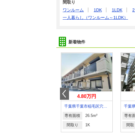
間取り
ワンルーム
1DK
1LDK
2
一人暮らし（ワンルーム～1LDK）
新着物件
7.50万円
4.80万円
千葉県我孫子市南新木４丁目
千葉県千葉市稲毛区穴川３丁目
千葉
専有面積
23.18m²
専有面積
26.5m²
専有
間取り
1K
間取り
1K
間取