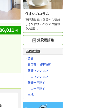
住まいのコラム
専門家監修！賃貸から引越
しまで住まいの役立つ情報
をお届け。
06,011
件
賃貸用語集
不動産情報
賃貸
貸店舗・貸事務所
新築マンション
中古マンション
新築一戸建て
中古一戸建て
土地
集