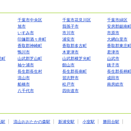
千葉市中央区
千葉市花見川区
千葉市緑区
旭市
我孫子市
安房郡鋸南
いすみ市
市川市
市原市
印旛郡酒々井町
浦安市
大網白里市
香取郡神崎町
香取郡多古町
香取郡東庄
鴨川市
木更津市
君津市
里町
山武郡芝山町
山武郡横芝光町
山武市
袖ケ浦市
館山市
銚子市
長生郡長生村
長生郡長南町
長生郡長柄
流山市
習志野市
成田市
船橋市
松戸市
南房総市
八千代市
四街道市
毛駅
流山おおたかの森駅
新浦安駅
小室駅
勝田台駅