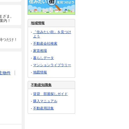
まざま。
ご案内！
地域情報
「住みたい街」を見つけ
よう
待つだけ！
不動産会社検索
家賃相場
暮らしデータ
マンションライブラリー
地図情報
主物件
不動産知識集
賃貸 部屋探しガイド
購入マニュアル
不動産用語集