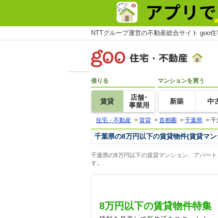
NTTグループ運営の不動産総合サイト goo
借りる
マンションを買う
店舗･
賃貸
新築
中
事業用
住宅・不動産
>
賃貸
>
首都圏
>
千葉県
>
千
千葉県の8万円以下の賃貸物件(賃貸マン
千葉県の8万円以下の賃貸マンション、アパート
す。
8万円以下の賃貸物件特集