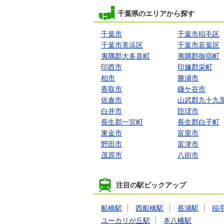
千葉県のエリアから探す
千葉市
千葉市稲毛区
千葉市美浜区
千葉市若葉区
夷隅郡大多喜町
夷隅郡御宿町
印西市
印旛郡栄町
柏市
勝浦市
香取市
鎌ケ谷市
佐倉市
山武郡九十九
白井市
匝瑳市
長生郡一宮町
長生郡白子町
東金市
富里市
野田市
富津市
茂原市
八街市
注目の駅ピックアップ
船橋駅
西船橋駅
長浦駅
稲
ユーカリが丘駅
本八幡駅