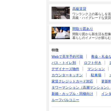
高級賃貸
ワンランク上の暮らしを送
高級・ハイグレードな賃貸
間取り図あり
間取り図から新生活を想像
暮らしのイメージが膨らむ
特徴
Webで見学予約可能
敷金・礼金
バス・トイレ別
ロフト付き
デザイナーズ物件
マンション
カウンターキッチン
駐車場
家賃クレジットカード対応
更新
タワーマンション（高層マンション）
新婚・カップル・同棲向け
イン
ルーフバルコニー