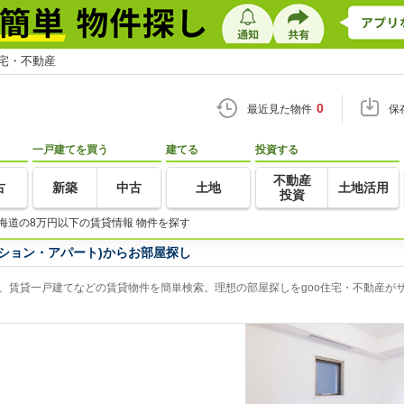
住宅・不動産
0
最近見た物件
保
一戸建てを買う
建てる
投資する
不動産
古
新築
中古
土地
土地活用
投資
海道の8万円以下の賃貸情報 物件を探す
ション・アパート)からお部屋探し
、賃貸一戸建てなどの賃貸物件を簡単検索。理想の部屋探しをgoo住宅・不動産が