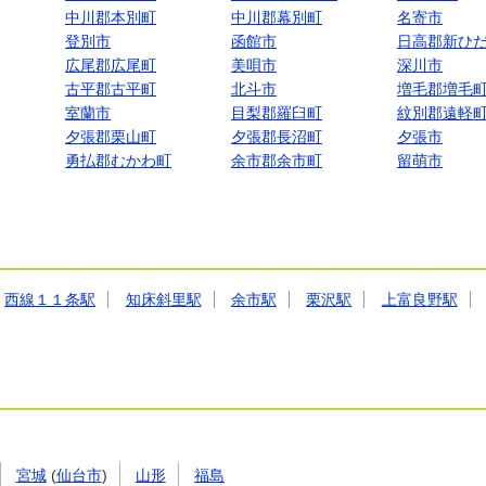
中川郡本別町
中川郡幕別町
名寄市
登別市
函館市
日高郡新ひ
広尾郡広尾町
美唄市
深川市
古平郡古平町
北斗市
増毛郡増毛
室蘭市
目梨郡羅臼町
紋別郡遠軽
夕張郡栗山町
夕張郡長沼町
夕張市
勇払郡むかわ町
余市郡余市町
留萌市
西線１１条駅
知床斜里駅
余市駅
栗沢駅
上富良野駅
宮城
(
仙台市
)
山形
福島