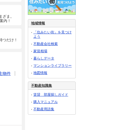
まざま。
ご案内！
地域情報
「住みたい街」を見つけ
よう
待つだけ！
不動産会社検索
家賃相場
暮らしデータ
マンションライブラリー
地図情報
主物件
不動産知識集
賃貸 部屋探しガイド
購入マニュアル
不動産用語集