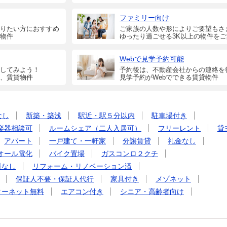
ファミリー向け
りたい方におすすめ
ご家族の人数や形によりご要望もさ
物件
ゆったり過ごせる3K以上の物件を
Webで見学予約可能
してみよう！
予約後は、不動産会社からの連絡を
、賃貸物件
見学予約がWebでできる賃貸物件
なし
新築・築浅
駅近・駅５分以内
駐車場付き
楽器相談可
ルームシェア（二人入居可）
フリーレント
貸
アパート
一戸建て・一軒家
分譲賃貸
礼金なし
オール電化
バイク置場
ガスコンロ２クチ
料なし
リフォーム・リノベーション済
保証人不要・保証人代行
家具付き
メゾネット
ターネット無料
エアコン付き
シニア・高齢者向け