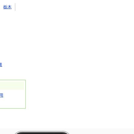
栃木
縄
用