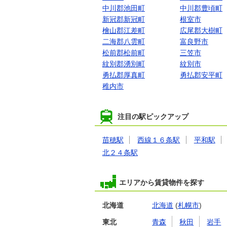
中川郡池田町
中川郡豊頃町
新冠郡新冠町
根室市
檜山郡江差町
広尾郡大樹町
二海郡八雲町
富良野市
松前郡松前町
三笠市
紋別郡湧別町
紋別市
勇払郡厚真町
勇払郡安平町
稚内市
注目の駅ピックアップ
苗穂駅
西線１６条駅
平和駅
北２４条駅
エリアから賃貸物件を探す
北海道
北海道
(
札幌市
)
東北
青森
秋田
岩手