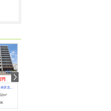
0万円
3.70万円
4.60万円
北海道札幌市中央区北三条東３丁目
北海道江別市東野幌本町
北海道函館市赤川町
.02m²
専有面積
23.18m²
専有面積
23.18m²
DK
間取り
1K
間取り
1K