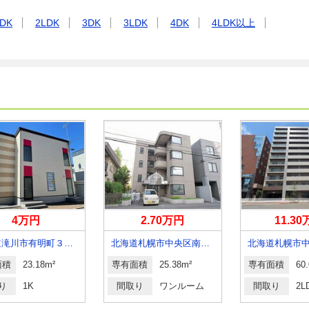
DK
2LDK
3DK
3LDK
4DK
4LDK以上
4万円
2.70万円
11.3
北海道滝川市有明町３丁目
北海道札幌市中央区南四条西１５丁目
面積
23.18m²
専有面積
25.38m²
専有面積
60
り
1K
間取り
ワンルーム
間取り
2L