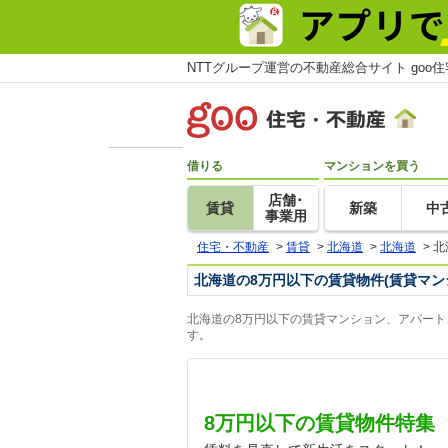
NTTグループ運営の不動産総合サイト goo
借りる
マンションを買う
店舗･
賃貸
新築
中
事業用
住宅・不動産
>
賃貸
>
北海道
>
北海道
>
北
北海道の8万円以下の賃貸物件(賃貸マン
北海道の8万円以下の賃貸マンション、アパート
す。
8万円以下の賃貸物件特集