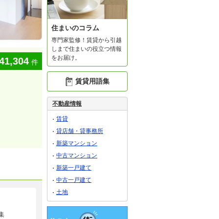
住まいのコラム
専門家監修！賃貸から引越
しまで住まいの役立つ情報
をお届け。
41,304
件
賃貸用語集
不動産情報
賃貸
貸店舗・貸事務所
新築マンション
中古マンション
新築一戸建て
中古一戸建て
土地
集