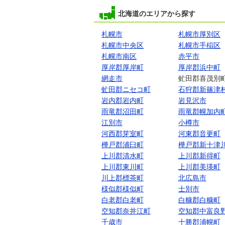
北海道のエリアから探す
札幌市
札幌市厚別区
札幌市中央区
札幌市手稲区
札幌市南区
赤平市
厚岸郡厚岸町
厚岸郡浜中町
網走市
虻田郡喜茂別
虻田郡ニセコ町
石狩郡新篠津
岩内郡岩内町
岩見沢市
雨竜郡沼田町
雨竜郡幌加内
江別市
小樽市
河西郡芽室町
河東郡音更町
樺戸郡浦臼町
樺戸郡新十津
上川郡清水町
上川郡新得町
上川郡東川町
上川郡美瑛町
川上郡標茶町
北広島市
様似郡様似町
士別市
白老郡白老町
白糠郡白糠町
空知郡奈井江町
空知郡中富良
千歳市
十勝郡浦幌町