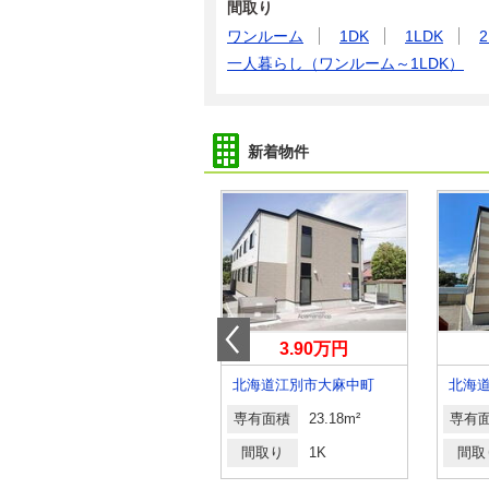
間取り
ワンルーム
1DK
1LDK
2
一人暮らし（ワンルーム～1LDK）
新着物件
3.80万円
3.90万円
北海道滝川市緑町６
北海道江別市大麻中町
専有面積
23.18m²
専有面積
23.18m²
専有
間取り
1K
間取り
1K
間取