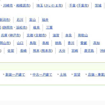
・
川崎市
・
相模原市
)
埼玉
(
さいたま市
)
千葉
(
千葉市
)
茨城
新潟市
)
石川
富山
福井
岡
(
静岡市
・
浜松市
)
岐阜
三重
兵庫
(
神戸市
)
京都
(
京都市
)
滋賀
奈良
和歌山
岡山市
)
山口
鳥取
島根
徳島
香川
愛媛
高知
市
)
佐賀
長崎
熊本
(
熊本市
)
大分
宮崎
鹿児島
沖
新築一戸建て
中古一戸建て
土地
賃貸
店舗・事業