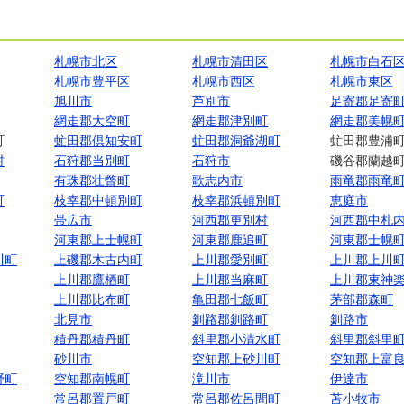
札幌市北区
札幌市清田区
札幌市白石
札幌市豊平区
札幌市西区
札幌市東区
旭川市
芦別市
足寄郡足寄
網走郡大空町
網走郡津別町
網走郡美幌
町
虻田郡倶知安町
虻田郡洞爺湖町
虻田郡豊浦
村
石狩郡当別町
石狩市
磯谷郡蘭越
有珠郡壮瞥町
歌志内市
雨竜郡雨竜
町
枝幸郡中頓別町
枝幸郡浜頓別町
恵庭市
帯広市
河西郡更別村
河西郡中札
河東郡上士幌町
河東郡鹿追町
河東郡士幌
川町
上磯郡木古内町
上川郡愛別町
上川郡上川
上川郡鷹栖町
上川郡当麻町
上川郡東神
上川郡比布町
亀田郡七飯町
茅部郡森町
北見市
釧路郡釧路町
釧路市
積丹郡積丹町
斜里郡小清水町
斜里郡斜里
砂川市
空知郡上砂川町
空知郡上富
野町
空知郡南幌町
滝川市
伊達市
常呂郡置戸町
常呂郡佐呂間町
苫小牧市