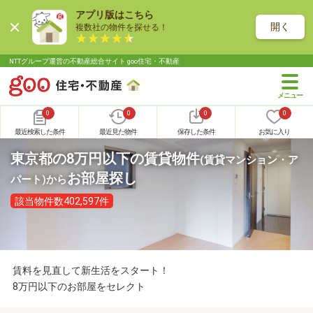
アプリ版はこちら
開く
複数社の物件を探せる！
NTTグループ運営の不動産総合サイト goo住宅・不動産
0
0
0
0
最近検索した条件
最近見た物件
保存した条件
お気に入り
東京都の8万円以下の賃貸物件
(賃貸マンション・ア
お部屋探し
パート)
から
該当物件数402,597件
賃料を見直して新生活をスタート！
8万円以下のお部屋をセレクト