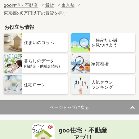
住 所
東京都新宿区下落合３丁目
goo住宅・不動産
賃貸
東京都
専有面積
35.27m²
東京都の8万円以下の賃貸を探す
間取り
1LDK
お役立ち情報
東京都中央区明石町
「住みたい街」
価 格
32.20万円
住まいのコラム
を見つけよう
住 所
東京都中央区明石町
専有面積
67.05m²
暮らしのデータ
間取り
2LDK
家賃相場
(補助金・助成金情報)
東京都日野市大字万願寺
人気タウン
住宅ローン
ランキング
価 格
10.60万円
住 所
東京都日野市大字万願寺
専有面積
27.8m²
ページトップに戻る
間取り
ワンルーム
東京都新宿区北新宿３丁目
goo住宅・不動産
価 格
13.20万円
アプリ