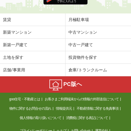
住 所
東京都世田谷区駒沢３丁目
専有面積
30.86m²
間取り
1LDK
賃貸
月極駐車場
東京都品川区大井６丁目
新築マンション
中古マンション
価 格
12.50万円
新築一戸建て
中古一戸建て
住 所
東京都品川区大井６丁目
専有面積
38.8m²
土地を探す
投資物件を探す
間取り
1K
店舗/事業用
倉庫/トランクルーム
東京都町田市中町２丁目
PC版へ
価 格
10.50万円
住 所
東京都町田市中町２丁目
goo住宅・不動産とは
お客さまご利用端末からの情報の外部送信について
専有面積
25.05m²
間取り
1K
物件に関するお問合せの流れ
情報提供元
不動産情報に関する免責事項
個人情報の取り扱いについて
消費税に関する表記について
東京都中野区野方２丁目
プライバシーポリシー
ヘルプ
お問い合わせ
運営会社