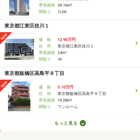
専有面積
38.16m²
間取り
1LDK
東京都江東区枝川１
価 格
12.90万円
住 所
東京都江東区枝川１
専有面積
24m²
間取り
1K
東京都板橋区高島平８丁目
価 格
5.10万円
住 所
東京都板橋区高島平８丁目
専有面積
16.08m²
間取り
ワンルーム
東京都新宿区下落合３丁目
もっと見る
価 格
23.50万円