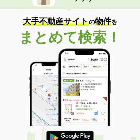
住 所
東京都新宿区北新宿３丁目
専有面積
29.48m²
間取り
ワンルーム
大手不動産サイト
物件
の
を
東京都世田谷区上野毛１丁目
まとめて検索！
価 格
27.80万円
住 所
東京都世田谷区上野毛１丁目
専有面積
74.52m²
間取り
3LDK
東京都目黒区中央町１丁目
価 格
7.50万円
住 所
東京都目黒区中央町１丁目
専有面積
20.66m²
間取り
1K
東京都世田谷区駒沢３丁目
価 格
19万円