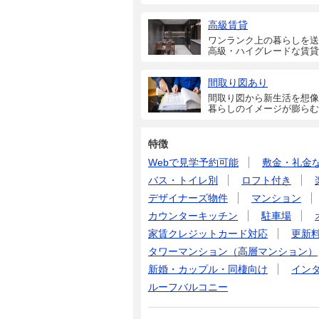
高級賃貸
ワンランク上の暮らしを送
高級・ハイグレードな賃貸
間取り図あり
間取り図から新生活を想像
暮らしのイメージが膨らむ
特徴
Webで見学予約可能
敷金・礼金
バス・トイレ別
ロフト付き
デザイナーズ物件
マンション
カウンターキッチン
駐車場
家賃クレジットカード対応
更新
タワーマンション（高層マンション）
新婚・カップル・同棲向け
イン
ルーフバルコニー