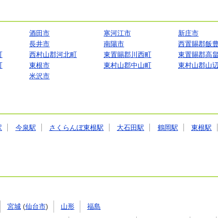
酒田市
寒河江市
新庄市
長井市
南陽市
西置賜郡飯
町
西村山郡河北町
東置賜郡川西町
東置賜郡高
町
東根市
東村山郡中山町
東村山郡山
米沢市
駅
今泉駅
さくらんぼ東根駅
大石田駅
鶴岡駅
東根駅
宮城
(
仙台市
)
山形
福島