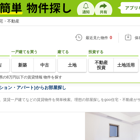
住宅・不動産
0
最近見た物件
保
一戸建てを買う
建てる
投資する
不動産
古
新築
中古
土地
土地活用
投資
県の8万円以下の賃貸情報 物件を探す
ション・アパート)からお部屋探し
、賃貸一戸建てなどの賃貸物件を簡単検索。理想の部屋探しをgoo住宅・不動産が