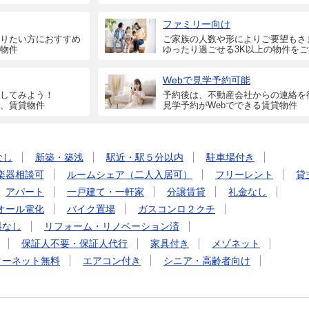
ファミリー向け
りたい方におすすめ
ご家族の人数や形によりご要望もさ
物件
ゆったり過ごせる3K以上の物件を
Webで見学予約可能
してみよう！
予約後は、不動産会社からの連絡を
、賃貸物件
見学予約がWebでできる賃貸物件
なし
新築・築浅
駅近・駅５分以内
駐車場付き
楽器相談可
ルームシェア（二人入居可）
フリーレント
貸
アパート
一戸建て・一軒家
分譲賃貸
礼金なし
オール電化
バイク置場
ガスコンロ２クチ
料なし
リフォーム・リノベーション済
保証人不要・保証人代行
家具付き
メゾネット
ターネット無料
エアコン付き
シニア・高齢者向け