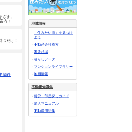
まざま。
ご案内！
地域情報
「住みたい街」を見つけ
よう
待つだけ！
不動産会社検索
家賃相場
暮らしデータ
マンションライブラリー
地図情報
主物件
不動産知識集
賃貸 部屋探しガイド
購入マニュアル
不動産用語集