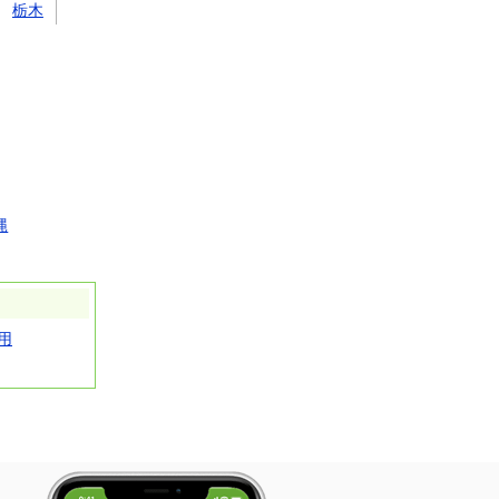
栃木
縄
用