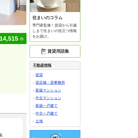
住まいのコラム
専門家監修！賃貸から引越
しまで住まいの役立つ情報
をお届け。
14,515
件
賃貸用語集
不動産情報
賃貸
貸店舗・貸事務所
新築マンション
中古マンション
新築一戸建て
中古一戸建て
土地
集