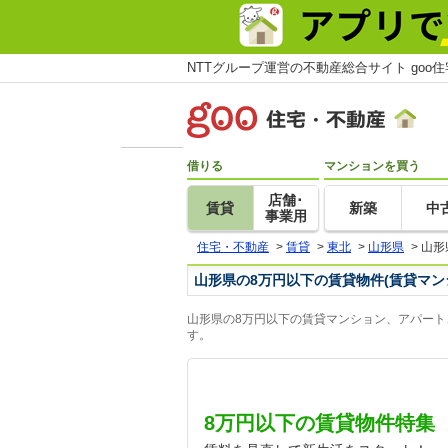
NTTグループ運営の不動産総合サイト goo
借りる
マンションを買う
店舗･
賃貸
新築
中
事業用
住宅・不動産
>
賃貸
>
東北
>
山形県
>
山形
山形県の8万円以下の賃貸物件(賃貸マン
山形県の8万円以下の賃貸マンション、アパート
す。
8万円以下の賃貸物件特集