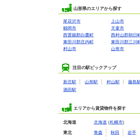
山形県のエリアから探す
尾花沢市
上山市
鶴岡市
天童市
西置賜郡白鷹町
西村山郡朝日
東田川郡庄内町
東田川郡三川
村山市
山形市
注目の駅ピックアップ
新庄駅
山形駅
村山駅
藤島
酒田駅
エリアから賃貸物件を探す
北海道
北海道
(
札幌市
)
東北
青森
秋田
岩手