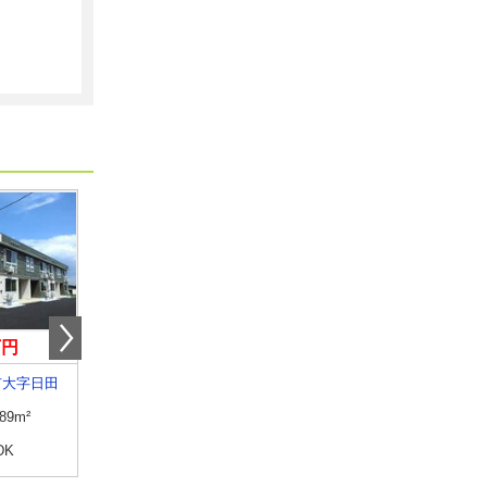
万円
4.50万円
5万円
市大字日田
山形県山形市西田４丁目
山形県山形市東青田３
.89m²
専有面積
23.61m²
専有面積
55m²
DK
間取り
1K
間取り
3DK