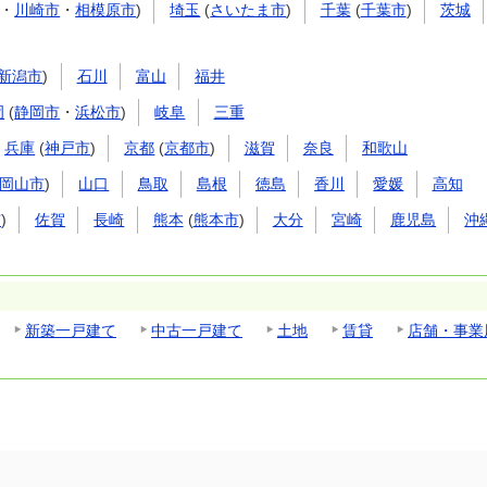
・
川崎市
・
相模原市
)
埼玉
(
さいたま市
)
千葉
(
千葉市
)
茨城
新潟市
)
石川
富山
福井
岡
(
静岡市
・
浜松市
)
岐阜
三重
兵庫
(
神戸市
)
京都
(
京都市
)
滋賀
奈良
和歌山
岡山市
)
山口
鳥取
島根
徳島
香川
愛媛
高知
市
)
佐賀
長崎
熊本
(
熊本市
)
大分
宮崎
鹿児島
沖
新築一戸建て
中古一戸建て
土地
賃貸
店舗・事業