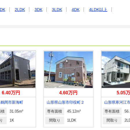
DK
2LDK
3DK
3LDK
4DK
4LDK以上
6.40万円
4.60万円
5.05
県鶴岡市新海町
山形県山形市印役町２
山形県寒河江
面積
31.05m²
専有面積
45.12m²
専有面積
56
り
1K
間取り
1LDK
間取り
2L