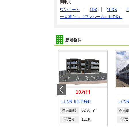
間取り
ワンルーム
1DK
1LDK
2
一人暮らし（ワンルーム～1LDK）
新着物件
4.85万円
10万円
山形県山形市久保田２丁目
山形県山形市桜町
山形
専有面積
30.79m²
専有面積
52.97m²
専有
間取り
1K
間取り
1LDK
間取