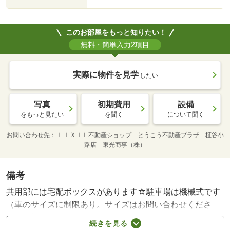
このお部屋をもっと知りたい！
無料・簡単入力2項目
実際に物件を見学
したい
写真
初期費用
設備
をもっと見たい
を聞く
について聞く
お問い合わせ先
ＬＩＸＩＬ不動産ショップ とうこう不動産プラザ 柾谷小
路店 東光商事（株）
備考
共用部には宅配ボックスがあります☆駐車場は機械式です
（車のサイズに制限あり。サイズはお問い合わせくださ
い）角部屋でリビング側のバルコニーは南向きです！・賃
続きを見る