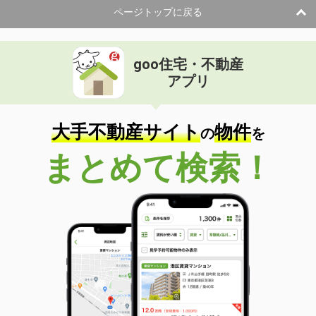
ページトップに戻る
goo住宅・不動産
アプリ
大手不動産サイト
物件
の
を
まとめて検索！