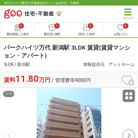
NTTグループ運営の不動産総合サイト goo住宅・不動産
0
1
0
0
最近検索した条件
最近見た物件
保存した条件
お気に入り
パークハイツ万代 新潟駅 3LDK 賃貸(賃貸マンシ
ョン・アパート)
3LDK / 新潟駅
情報提供元
アットホーム
11.80
賃料
万円
/ 管理費等9000円
1
/
16