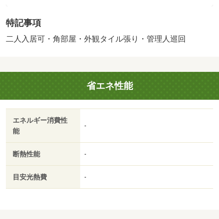
貸保証等：加入要（あんしん保証 月額賃料等の（１）入
居時５０％（２）毎月１％（３）２年毎更新時２５％個人
特記事項
契約時は保証会社加入必須となります。）・鍵交換代：あ
り２０，９００円～・管理形態／管理員の勤務形態：巡
二人入居可・角部屋・外観タイル張り・管理人巡回
回・人気の万代エリアのファミリー物件☆フリーＷｉ－Ｆ
ｉ導入でインターネット無料♪ 万代シティバスセンター近
く、新潟駅まで徒歩圏で出張や帰省、旅行に便利です！
省エネ性能
古町方面や東区へもアクセス良好な立地です。・バイク置
場：なし・駐輪場：有（無料）/室内消毒 16500円
エネルギー消費性
-
能
断熱性能
-
目安光熱費
-