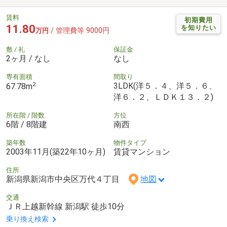
賃料
初期費用
11.80
を知りたい
/ 管理費等 9000円
万円
敷 / 礼
保証金
2ヶ月 / なし
なし
専有面積
間取り
2
3LDK(洋５．４、洋５．６、
67.78m
洋６．２、ＬＤＫ１３．２)
所在階 / 階数
方位
6階 / 8階建
南西
築年数
物件タイプ
2003年11月(築22年10ヶ月)
賃貸マンション
住所
新潟県新潟市中央区万代４丁目
地図
交通
ＪＲ上越新幹線 新潟駅 徒歩10分
乗り換え検索