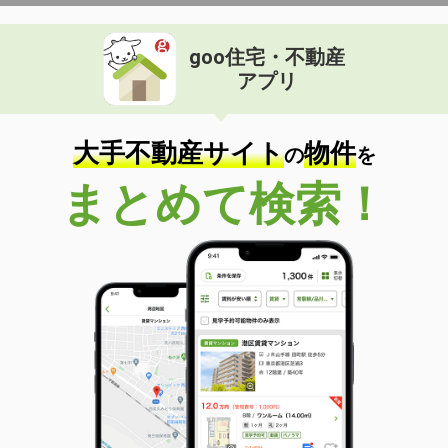
goo住宅・不動産
アプリ
大手不動産サイト
物件
の
を
まとめて検索！