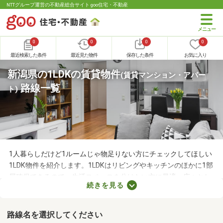
NTTグループ運営の不動産総合サイト goo住宅・不動産
0
0
0
0
最近検索した条件
最近見た物件
保存した条件
お気に入り
新潟県の1LDKの賃貸物件
(賃貸マンション・アパー
路線一覧
ト)
1人暮らしだけど1ルームじゃ物足りない方にチェックしてほしい
1LDK物件を紹介します。1LDKはリビングやキッチンのほかに1部
屋確保できるので、生活スペースを分けたい方に最適。広々とし
続きを見る
たLDKの物件を選べば、ゆったりとくつろげる理想のお部屋に住
めるでしょう。数多くある1LDK物件から、好みの設備や広さを備
えるお部屋を見つけてくださいね。
路線名を選択してください