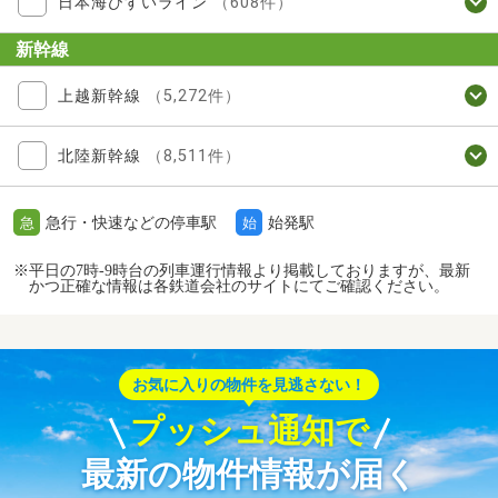
日本海ひすいライン
（608件）
新幹線
上越新幹線
（5,272件）
北陸新幹線
（8,511件）
急行・快速などの停車駅
始発駅
急
始
※平日の7時-9時台の列車運行情報より掲載しておりますが、最新
かつ正確な情報は各鉄道会社のサイトにてご確認ください。
お気に入りの物件を見逃さない！
プッシュ通知で
最新の物件情報が届く