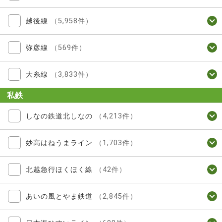
越後線
（5,958件）
弥彦線
（569件）
大糸線
（3,833件）
私鉄
しなの鉄道北しなの
（4,213件）
妙高はねうまライン
（1,703件）
北越急行ほくほく線
（42件）
あいの風とやま鉄道
（2,845件）