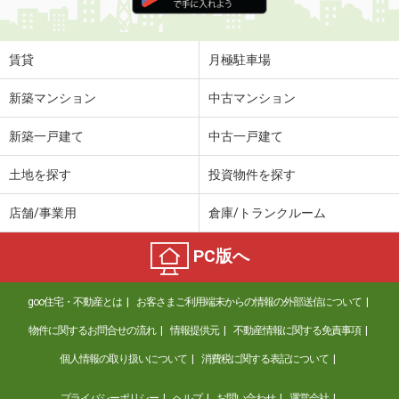
住 所
和歌山県和歌山市松江東２丁目
専有面積
67.3m²
間取り
2LDK
賃貸
月極駐車場
和歌山県和歌山市加納
新築マンション
中古マンション
価 格
5.90万円
新築一戸建て
中古一戸建て
住 所
和歌山県和歌山市加納
専有面積
31.21m²
土地を探す
投資物件を探す
間取り
1K
店舗/事業用
倉庫/トランクルーム
和歌山県紀の川市中三谷
PC版へ
価 格
4.85万円
住 所
和歌山県紀の川市中三谷
goo住宅・不動産とは
お客さまご利用端末からの情報の外部送信について
専有面積
58.86m²
間取り
2LDK
物件に関するお問合せの流れ
情報提供元
不動産情報に関する免責事項
個人情報の取り扱いについて
消費税に関する表記について
和歌山県和歌山市中之島
プライバシーポリシー
ヘルプ
お問い合わせ
運営会社