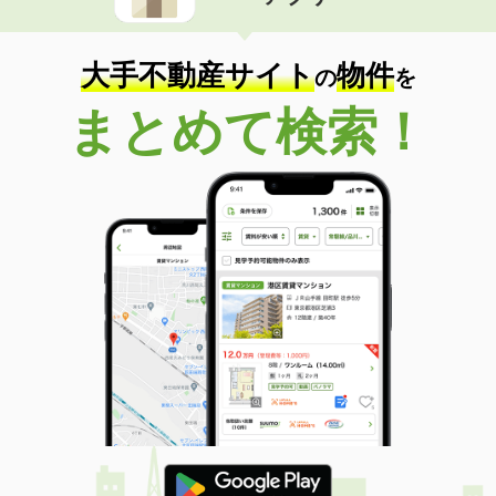
住 所
和歌山県和歌山市中之島
専有面積
34.46m²
間取り
1LDK
大手不動産サイト
物件
の
を
和歌山県和歌山市和歌浦南２丁目
まとめて検索！
価 格
5.28万円
住 所
和歌山県和歌山市和歌浦南２丁目
専有面積
39.89m²
間取り
1LDK
和歌山県紀の川市中三谷
価 格
4.85万円
住 所
和歌山県紀の川市中三谷
専有面積
58.86m²
間取り
2LDK
和歌山県和歌山市松江東２丁目
価 格
5.90万円