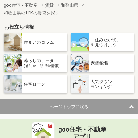
住 所
和歌山県岩出市根来
goo住宅・不動産
賃貸
和歌山県
専有面積
23.61m²
和歌山県の1DKの賃貸を探す
間取り
1K
お役立ち情報
和歌山県和歌山市新在家
「住みたい街」
価 格
5.25万円
住まいのコラム
を見つけよう
住 所
和歌山県和歌山市新在家
専有面積
32.94m²
暮らしのデータ
間取り
ワンルーム
家賃相場
(補助金・助成金情報)
和歌山県和歌山市北新博労町
人気タウン
住宅ローン
ランキング
価 格
4.30万円
住 所
和歌山県和歌山市北新博労町
専有面積
19.87m²
ページトップに戻る
間取り
1K
和歌山県和歌山市中之島
goo住宅・不動産
価 格
5.90万円
アプリ