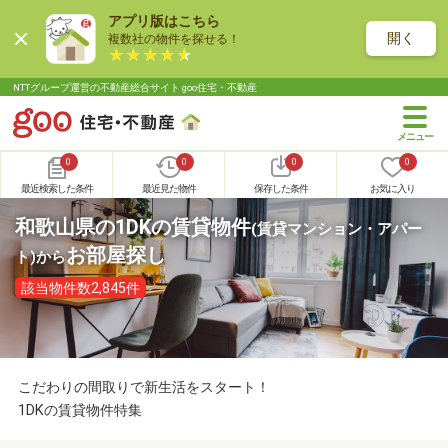
アプリ版はこちら
開く
複数社の物件を探せる！
NTTグループ運営の不動産総合サイト goo住宅・不動産
0
0
0
0
最近検索した条件
最近見た物件
保存した条件
お気に入り
和歌山県の1DKの賃貸物件
(賃貸マンション・アパー
お部屋探し
ト)
から
該当物件数2,845件
こだわりの間取りで新生活をスタート！
1DKの賃貸物件特集