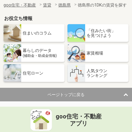
住 所
徳島県板野郡藍住町奥野字西中須
goo住宅・不動産
賃貸
徳島県
徳島県の1DKの賃貸を探す
専有面積
27m²
間取り
1DK
お役立ち情報
徳島県徳島市大原町壱町地
「住みたい街」
住まいのコラム
を見つけよう
価 格
4.20万円
住 所
徳島県徳島市大原町壱町地
暮らしのデータ
専有面積
56.75m²
家賃相場
(補助金・助成金情報)
間取り
2LDK
人気タウン
徳島県徳島市北田宮４丁目
住宅ローン
ランキング
価 格
8.50万円
住 所
徳島県徳島市北田宮４丁目
ページトップに戻る
専有面積
62.69m²
間取り
2LDK
goo住宅・不動産
徳島県板野郡藍住町矢上字安任
アプリ
価 格
4.20万円