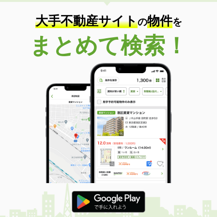
住 所
徳島県板野郡藍住町矢上字安任
専有面積
26.46m²
大手不動産サイト
物件
の
を
間取り
1K
まとめて検索！
徳島県阿南市那賀川町中島
価 格
6.90万円
住 所
徳島県阿南市那賀川町中島
専有面積
67.8m²
間取り
2LDK
徳島県板野郡藍住町住吉字神蔵
価 格
4.50万円
住 所
徳島県板野郡藍住町住吉字神蔵
専有面積
61.68m²
間取り
2LDK
徳島県阿南市那賀川町苅屋
価 格
3.80万円