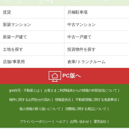
住 所
徳島県阿南市那賀川町苅屋
専有面積
44.39m²
賃貸
月極駐車場
間取り
2DK
新築マンション
中古マンション
徳島県徳島市南島田町４丁目
新築一戸建て
中古一戸建て
価 格
6.60万円
住 所
徳島県徳島市南島田町４丁目
土地を探す
投資物件を探す
専有面積
57.54m²
間取り
2LDK
店舗/事業用
倉庫/トランクルーム
徳島県徳島市蔵本元町２
PC版へ
価 格
9.70万円
goo住宅・不動産とは
お客さまご利用端末からの情報の外部送信について
住 所
徳島県徳島市蔵本元町２
専有面積
61.17m²
物件に関するお問合せの流れ
情報提供元
不動産情報に関する免責事項
間取り
2LDK
個人情報の取り扱いについて
消費税に関する表記について
徳島県徳島市北田宮２
プライバシーポリシー
ヘルプ
お問い合わせ
運営会社