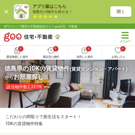
アプリ版はこちら
開く
複数社の物件を探せる！
NTTグループ運営の不動産総合サイト goo住宅・不動産
0
0
0
0
最近検索した条件
最近見た物件
保存した条件
お気に入り
徳島県の1DKの賃貸物件
(賃貸マンション・アパート)
お部屋探し
から
該当物件数2,337件
こだわりの間取りで新生活をスタート！
1DKの賃貸物件特集