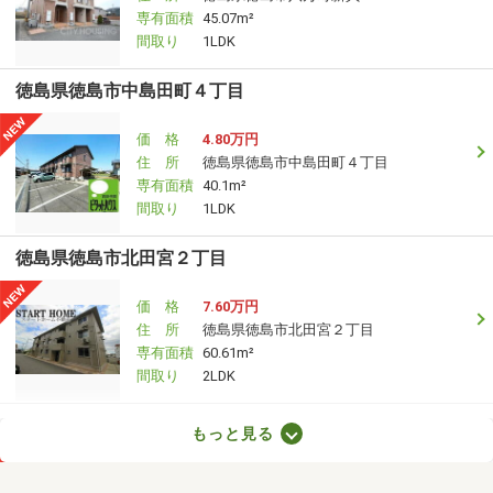
専有面積
45.07m²
間取り
1LDK
徳島県徳島市中島田町４丁目
価 格
4.80万円
住 所
徳島県徳島市中島田町４丁目
専有面積
40.1m²
間取り
1LDK
徳島県徳島市北田宮２丁目
価 格
7.60万円
住 所
徳島県徳島市北田宮２丁目
専有面積
60.61m²
間取り
2LDK
徳島県板野郡藍住町奥野字西中須
もっと見る
価 格
2.90万円