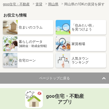
住 所
岡山県倉敷市玉島上成
goo住宅・不動産
賃貸
岡山県
岡山県の1DKの賃貸を探す
専有面積
28.02m²
間取り
1K
お役立ち情報
岡山県岡山市南区新福１丁目
「住みたい街」
住まいのコラム
を見つけよう
価 格
4.80万円
住 所
岡山県岡山市南区新福１丁目
暮らしのデータ
専有面積
20.28m²
家賃相場
(補助金・助成金情報)
間取り
1K
人気タウン
岡山県岡山市北区今８丁目
住宅ローン
ランキング
価 格
4.50万円
住 所
岡山県岡山市北区今８丁目
ページトップに戻る
専有面積
20.28m²
間取り
1K
goo住宅・不動産
岡山県岡山市北区一宮
アプリ
価 格
4.70万円