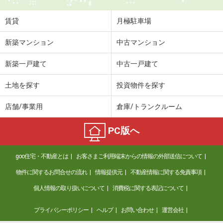
住 所
岡山県岡山市北区庭瀬
専有面積
29.71m²
賃貸
月極駐車場
間取り
1K
新築マンション
中古マンション
岡山県岡山市北区平田
新築一戸建て
中古一戸建て
価 格
4.50万円
住 所
岡山県岡山市北区平田
土地を探す
投資物件を探す
専有面積
20.28m²
間取り
1K
店舗/事業用
倉庫/トランクルーム
岡山県岡山市北区東島田町２丁目
PC版へ
価 格
7.70万円
goo住宅・不動産とは
お客さまご利用端末からの情報の外部送信について
住 所
岡山県岡山市北区東島田町２丁目
専有面積
38.82m²
物件に関するお問合せの流れ
情報提供元
不動産情報に関する免責事項
間取り
1LDK
個人情報の取り扱いについて
消費税に関する表記について
岡山県岡山市北区今８丁目
プライバシーポリシー
ヘルプ
お問い合わせ
運営会社