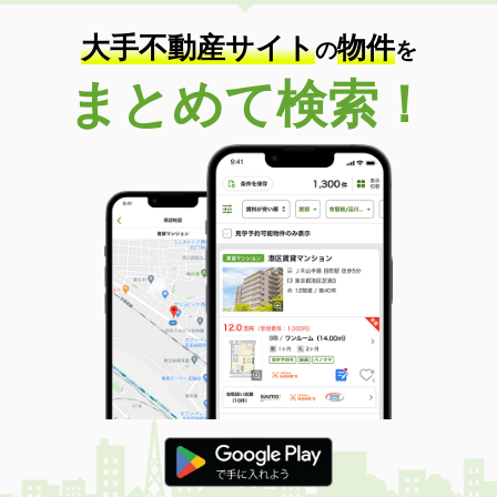
住 所
岡山県岡山市北区一宮
専有面積
23.18m²
大手不動産サイト
物件
の
を
間取り
1K
まとめて検索！
岡山県浅口市鴨方町鴨方
価 格
3.90万円
住 所
岡山県浅口市鴨方町鴨方
専有面積
28.02m²
間取り
1K
岡山県岡山市北区今８丁目
価 格
4.80万円
住 所
岡山県岡山市北区今８丁目
専有面積
23.18m²
間取り
1K
岡山県岡山市北区庭瀬
価 格
5.30万円