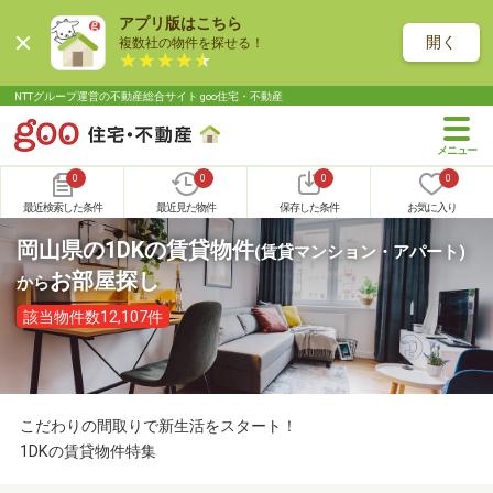
アプリ版はこちら
開く
複数社の物件を探せる！
NTTグループ運営の不動産総合サイト goo住宅・不動産
0
0
0
0
最近検索した条件
最近見た物件
保存した条件
お気に入り
岡山県の1DKの賃貸物件
(賃貸マンション・アパート)
お部屋探し
から
該当物件数12,107件
こだわりの間取りで新生活をスタート！
1DKの賃貸物件特集