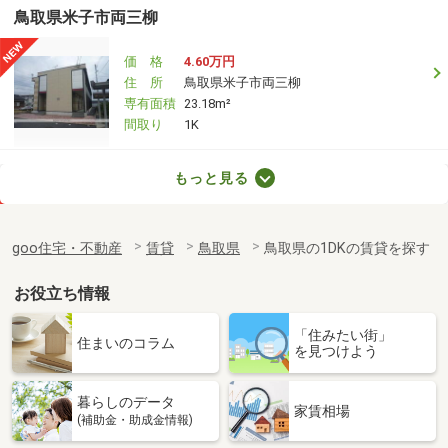
鳥取県米子市両三柳
価 格
4.60万円
住 所
鳥取県米子市両三柳
専有面積
23.18m²
間取り
1K
鳥取県米子市博労町２
もっと見る
価 格
3.50万円
住 所
鳥取県米子市博労町２
goo住宅・不動産
賃貸
鳥取県
鳥取県の1DKの賃貸を探す
専有面積
23.18m²
間取り
1K
お役立ち情報
鳥取県米子市両三柳
「住みたい街」
住まいのコラム
を見つけよう
価 格
4.40万円
住 所
鳥取県米子市両三柳
暮らしのデータ
専有面積
23.18m²
家賃相場
(補助金・助成金情報)
間取り
1K