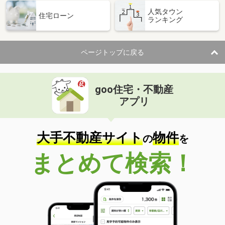
人気タウン
鳥取県米子市淀江町佐陀
住宅ローン
ランキング
価 格
5.30万円
住 所
鳥取県米子市淀江町佐陀
ページトップに戻る
専有面積
58.86m²
間取り
2LDK
goo住宅・不動産
鳥取県米子市両三柳
アプリ
価 格
4.70万円
住 所
鳥取県米子市両三柳
専有面積
23.18m²
大手不動産サイト
物件
の
を
間取り
1K
まとめて検索！
鳥取県米子市米原３
価 格
3.30万円
住 所
鳥取県米子市米原３
専有面積
23.18m²
間取り
1K