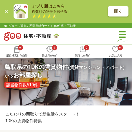
アプリ版はこちら
開く
複数社の物件を探せる！
NTTグループ運営の不動産総合サイト goo住宅・不動産
0
0
0
0
最近検索した条件
最近見た物件
保存した条件
お気に入り
鳥取県の1DKの賃貸物件
(賃貸マンション・アパート)
お部屋探し
から
該当物件数510件
こだわりの間取りで新生活をスタート！
1DKの賃貸物件特集