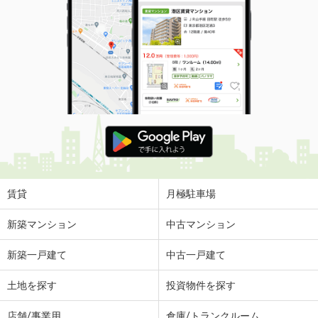
鳥取県米子市両三柳
価 格
4.70万円
住 所
鳥取県米子市両三柳
専有面積
23.18m²
間取り
1K
鳥取県米子市米原３
価 格
3.30万円
住 所
鳥取県米子市米原３
専有面積
23.18m²
賃貸
月極駐車場
間取り
1K
新築マンション
中古マンション
鳥取県米子市車尾６
新築一戸建て
中古一戸建て
価 格
4.70万円
住 所
鳥取県米子市車尾６
土地を探す
投資物件を探す
専有面積
23.72m²
間取り
1K
店舗/事業用
倉庫/トランクルーム