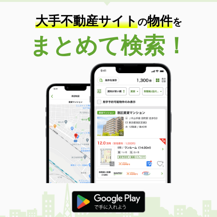
住 所
熊本県熊本市中央区水前寺５
専有面積
54.35m²
大手不動産サイト
物件
の
を
間取り
2LDK
まとめて検索！
熊本県熊本市中央区水前寺５
価 格
10.80万円
住 所
熊本県熊本市中央区水前寺５
専有面積
57.78m²
間取り
2LDK
熊本県熊本市中央区水前寺５
価 格
10万円
住 所
熊本県熊本市中央区水前寺５
専有面積
54.35m²
間取り
2LDK
熊本県熊本市中央区九品寺２丁目
価 格
8.30万円