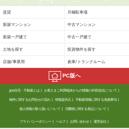
住 所
熊本県熊本市中央区九品寺２丁目
専有面積
38.88m²
賃貸
月極駐車場
間取り
1LDK
新築マンション
中古マンション
熊本県荒尾市西原町１丁目
新築一戸建て
中古一戸建て
価 格
6.30万円
住 所
熊本県荒尾市西原町１丁目
土地を探す
投資物件を探す
専有面積
58.64m²
間取り
2LDK
店舗/事業用
倉庫/トランクルーム
熊本県熊本市中央区九品寺２丁目
PC版へ
価 格
9万円
goo住宅・不動産とは
お客さまご利用端末からの情報の外部送信について
住 所
熊本県熊本市中央区九品寺２丁目
専有面積
36.72m²
物件に関するお問合せの流れ
情報提供元
不動産情報に関する免責事項
間取り
1LDK
個人情報の取り扱いについて
消費税に関する表記について
熊本県熊本市中央区上水前寺２丁目
プライバシーポリシー
ヘルプ
お問い合わせ
運営会社