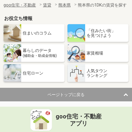
住 所
熊本県熊本市東区長嶺南４丁目
goo住宅・不動産
賃貸
熊本県
熊本県の1DKの賃貸を探す
専有面積
72.45m²
間取り
3LDK
お役立ち情報
熊本県菊池郡菊陽町大字津久礼
「住みたい街」
住まいのコラム
を見つけよう
価 格
5.40万円
住 所
熊本県菊池郡菊陽町大字津久礼
暮らしのデータ
専有面積
36.97m²
家賃相場
(補助金・助成金情報)
間取り
1LDK
人気タウン
熊本県熊本市南区八幡９丁目
住宅ローン
ランキング
価 格
7.50万円
住 所
熊本県熊本市南区八幡９丁目
ページトップに戻る
専有面積
67.53m²
間取り
3LDK
goo住宅・不動産
熊本県熊本市中央区水前寺５
アプリ
価 格
10.20万円