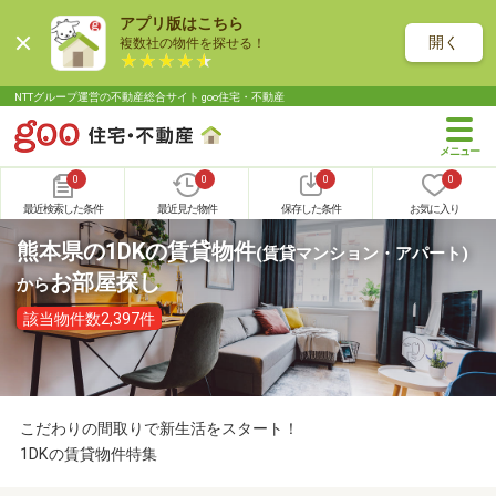
アプリ版はこちら
開く
複数社の物件を探せる！
NTTグループ運営の不動産総合サイト goo住宅・不動産
0
0
0
0
最近検索した条件
最近見た物件
保存した条件
お気に入り
熊本県の1DKの賃貸物件
(賃貸マンション・アパート)
お部屋探し
から
該当物件数2,397件
こだわりの間取りで新生活をスタート！
1DKの賃貸物件特集