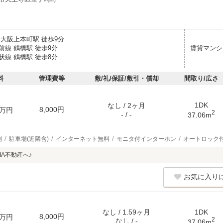
 大阪上本町駅 徒歩9分
前線 鶴橋駅 徒歩9分
賃貸マンシ
状線 鶴橋駅 徒歩8分
料
管理費等
敷/礼/保証/敷引・償却
間取り/広さ
1DK
なし / 2ヶ月
8,000円
万円
2
- / -
37.06m
別
駐車場(近隣含)
インターネット無料
モニタ付インターホン
オートロック
IA不動産へ♪
お気に入り
なし / 1.59ヶ月
1DK
8,000円
万円
2
なし / -
37.06m