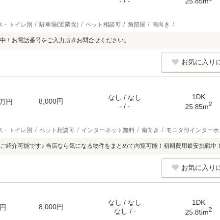
- / -
25.85m
ス・トイレ別
駐車場(近隣含)
ペット相談可
角部屋
南向き
中！お電話番号をご入力頂きお問合せください。
お気に入り
1DK
なし / なし
8,000円
万円
2
- / -
25.85m
ス・トイレ別
ペット相談可
インターネット無料
南向き
モニタ付インターホ
ご紹介可能です♪ 当店なら気になる物件をまとめて内覧可能！初期費用最安挑戦中
お気に入り
なし / なし
1DK
8,000円
円
2
なし / -
25.85m