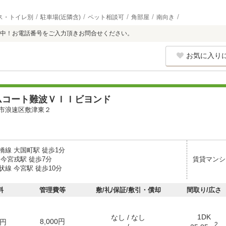
ス・トイレ別
駐車場(近隣含)
ペット相談可
角部屋
南向き
中！お電話番号をご入力頂きお問合せください。
お気に入り
ムコート難波ＶＩＩビヨンド
市浪速区敷津東２
橋線 大国町駅 徒歩1分
 今宮戎駅 徒歩7分
賃貸マンシ
線 今宮駅 徒歩10分
料
管理費等
敷/礼/保証/敷引・償却
間取り/広さ
1DK
なし / なし
8,000円
円
2