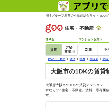
NTTグループ運営の不動産総合サイト goo
借りる
マンションを買う
店舗･
賃貸
新築
中
事業用
住宅・不動産
>
賃貸
>
関西
>
大阪府
>
大阪
大阪市の1DKの賃貸
大阪府大阪市の1DKの賃貸マンション
すならgoo住宅・不動産。賃料・専有面
す。