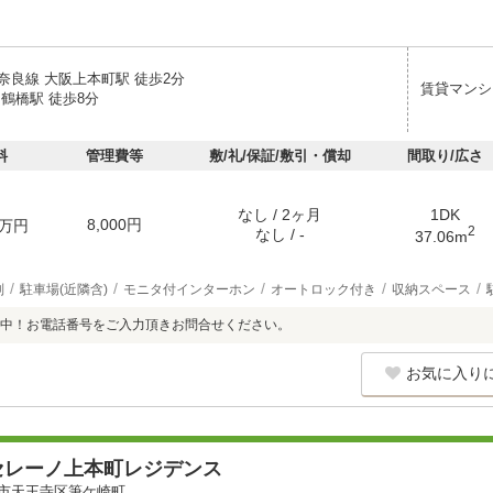
奈良線 大阪上本町駅 徒歩2分
賃貸マンシ
鶴橋駅 徒歩8分
料
管理費等
敷/礼/保証/敷引・償却
間取り/広さ
なし / 2ヶ月
1DK
8,000円
万円
2
なし / -
37.06m
別
駐車場(近隣含)
モニタ付インターホン
オートロック付き
収納スペース
中！お電話番号をご入力頂きお問合せください。
お気に入り
セレーノ上本町レジデンス
市天王寺区筆ケ崎町