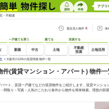
住宅・不動産
0
最近見た物件
保
一戸建てを買う
建てる
投資する
不動産
古
新築
中古
土地
土地活用
投資
市
>
大阪市の1DKの賃貸情報 物件一覧
物件(賃貸マンション・アパート) 物件一
、アパート、賃貸一戸建てなどの賃貸物件をご紹介します。賃貸マンショ
積・間取り・写真・人気のこだわり条件から物件を簡単検索。理想の部屋