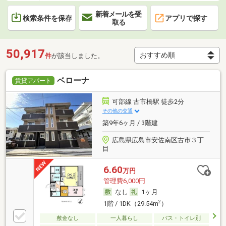
新着メールを受
検索条件を保存
アプリで探す
取る
50,917
件
が該当しました。
ベローナ
賃貸アパート
可部線 古市橋駅 徒歩2分
その他の交通
築9年6ヶ月 / 3階建
広島県広島市安佐南区古市３丁
目
6.60
万円
管理費6,000円
なし
1ヶ月
2
1階 / 1DK（29.54m
）
敷金なし
一人暮らし
バス・トイレ別