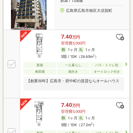
新築 / 12階建
広島県広島市南区大須賀町
7.40
万円
管理費5,000円
1ヶ月
1ヶ月
2
5階 / 1DK（26.65m
）
新築
一人暮らし
バス・トイレ別
角部屋
南向き
オートロック付き
【創業50年】広島市・府中町の賃貸ならオールハウス
7.40
万円
管理費5,000円
1ヶ月
1ヶ月
2
5階 / 1DK（27.2m
）