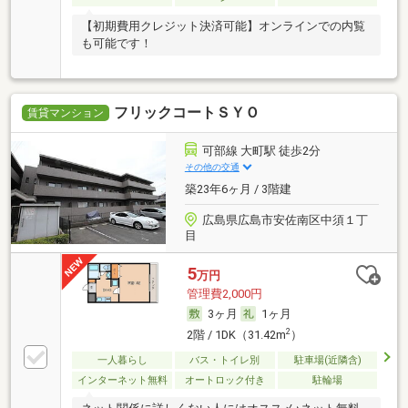
【初期費用クレジット決済可能】オンラインでの内覧
も可能です！
フリックコートＳＹＯ
賃貸マンション
可部線 大町駅 徒歩2分
その他の交通
築23年6ヶ月 / 3階建
広島県広島市安佐南区中須１丁
目
5
万円
管理費2,000円
3ヶ月
1ヶ月
2
2階 / 1DK（31.42m
）
一人暮らし
バス・トイレ別
駐車場(近隣含)
インターネット無料
オートロック付き
駐輪場