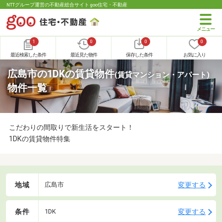
NTTグループ運営の不動産総合サイト goo住宅・不動産
1
0
0
0
最近検索した条件
最近見た物件
保存した条件
お気に入り
広島市の1DKの賃貸物件
(賃貸マンション・アパート)
物件一覧
こだわりの間取りで新生活をスタート！
1DKの賃貸物件特集
地域
変更する
広島市
条件
変更する
1DK