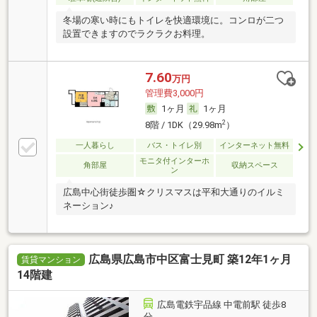
冬場の寒い時にもトイレを快適環境に。コンロが二つ
設置できますのでラクラクお料理。
7.60
万円
管理費3,000円
1ヶ月
1ヶ月
2
8階 / 1DK（29.98m
）
一人暮らし
バス・トイレ別
インターネット無料
モニタ付インターホ
角部屋
収納スペース
ン
広島中心街徒歩圏☆クリスマスは平和大通りのイルミ
ネーション♪
広島県広島市中区富士見町 築12年1ヶ月
賃貸マンション
14階建
広島電鉄宇品線 中電前駅 徒歩8
分