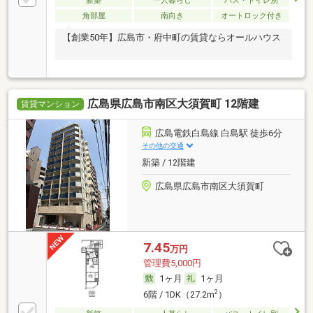
新築
一人暮らし
バス・トイレ別
角部屋
南向き
オートロック付き
【創業50年】広島市・府中町の賃貸ならオールハウス
広島県広島市南区大須賀町 12階建
賃貸マンション
広島電鉄白島線 白島駅 徒歩6分
その他の交通
新築 / 12階建
広島県広島市南区大須賀町
7.45
万円
管理費5,000円
1ヶ月
1ヶ月
2
6階 / 1DK（27.2m
）