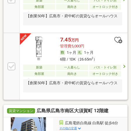
新築
一人暮らし
バス・トイレ別
角部屋
南向き
オートロック付き
【創業50年】広島市・府中町の賃貸ならオールハウス
7.45
万円
管理費5,000円
1ヶ月
1ヶ月
2
6階 / 1DK（26.65m
）
新築
一人暮らし
バス・トイレ別
角部屋
南向き
オートロック付き
【創業50年】広島市・府中町の賃貸ならオールハウス
広島県広島市南区大須賀町 12階建
賃貸マンション
広島電鉄白島線 白島駅 徒歩6分
その他の交通