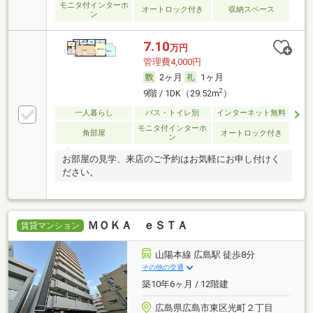
モニタ付インターホ
オートロック付き
収納スペース
ン
7.10
万円
管理費4,000円
2ヶ月
1ヶ月
2
9階 / 1DK（29.52m
）
一人暮らし
バス・トイレ別
インターネット無料
モニタ付インターホ
角部屋
オートロック付き
ン
お部屋の見学、来店のご予約はお気軽にお申し付けく
ださい。
ＭＯＫＡ ｅＳＴＡ
賃貸マンション
山陽本線 広島駅 徒歩8分
その他の交通
築10年6ヶ月 / 12階建
広島県広島市東区光町２丁目