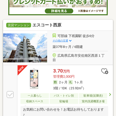
エスコート西原
賃貸マンション
可部線 下祇園駅 徒歩6分
その他の交通
築37年8ヶ月 / 6階建
広島県広島市安佐南区西原１丁
目
3.70
万円
管理費2,000円
2ヶ月
1ヶ月
2
3階 / 1DK（25.92m
）
一人暮らし
バス・トイレ別
駐車場(近隣含)
収納スペース
駐輪場
室内洗濯機置き場
お気軽にお問い合わせを！お電話お待ちしております
♪