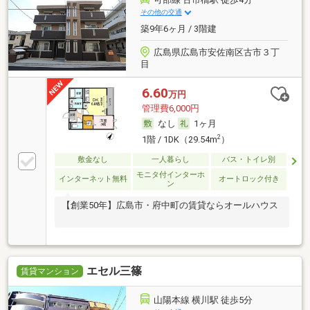
その他の交通
築9年6ヶ月 / 3階建
広島県広島市安佐南区古市３丁
目
6.60
万円
管理費6,000円
なし
1ヶ月
2
1階 / 1DK（29.54m
）
敷金なし
一人暮らし
バス・トイレ別
モニタ付インターホ
インターネット無料
オートロック付き
ン
【創業50年】広島市・府中町の賃貸ならオールハウス
エセル三篠
賃貸マンション
山陽本線 横川駅 徒歩5分