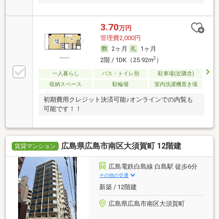
3.70
万円
管理費2,000円
2ヶ月
1ヶ月
2
2階 / 1DK（25.92m
）
一人暮らし
バス・トイレ別
駐車場(近隣含)
収納スペース
駐輪場
室内洗濯機置き場
初期費用クレジット決済可能♪オンラインでの内覧も
可能です！！
広島県広島市南区大須賀町 12階建
賃貸マンション
広島電鉄白島線 白島駅 徒歩6分
その他の交通
新築 / 12階建
広島県広島市南区大須賀町