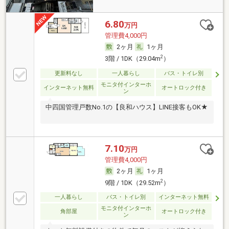
6.80
万円
管理費4,000円
2ヶ月
1ヶ月
2
3階 / 1DK（29.04m
）
更新料なし
一人暮らし
バス・トイレ別
モニタ付インターホ
インターネット無料
オートロック付き
ン
中四国管理戸数No.1の【良和ハウス】LINE接客もOK★
7.10
万円
管理費4,000円
2ヶ月
1ヶ月
2
9階 / 1DK（29.52m
）
一人暮らし
バス・トイレ別
インターネット無料
モニタ付インターホ
角部屋
オートロック付き
ン