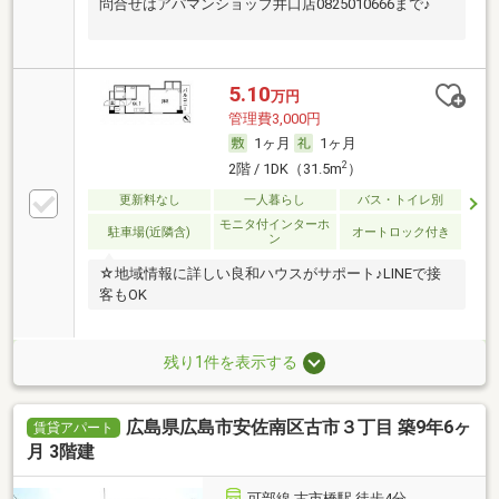
問合せはアパマンショップ井口店0825010666まで♪
5.10
万円
管理費3,000円
1ヶ月
1ヶ月
2
2階 / 1DK（31.5m
）
更新料なし
一人暮らし
バス・トイレ別
モニタ付インターホ
駐車場(近隣含)
オートロック付き
ン
☆地域情報に詳しい良和ハウスがサポート♪LINEで接
客もOK
残り1件を表示する
広島県広島市安佐南区古市３丁目 築9年6ヶ
賃貸アパート
月 3階建
可部線 古市橋駅 徒歩4分