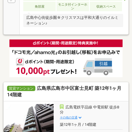
モニタ付インターホ
角部屋
収納スペース
ン
広島中心街徒歩圏☆クリスマスは平和大通りのイルミ
ネーション♪
広島県広島市中区富士見町 築12年1ヶ月
賃貸マンション
14階建
広島電鉄宇品線 中電前駅 徒歩8
分
その他の交通
築12年1ヶ月 / 14階建