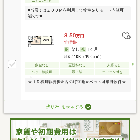
エアコン付き
■当店ではＺＯＯＭを利用して物件をリモート内覧可
能です■
3.50
万円
管理費-
なし
1ヶ月
2
5階 / 1DK（19.05m
）
敷金なし
更新料なし
一人暮らし
ペット相談可
最上階
エアコン付き
☆ＪＲ横川駅徒歩圏内の好立地☆ペット可単身物件☆
残り2件を表示する