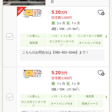
目
5.20
万円
管理費3,000円
2ヶ月
1ヶ月
2
4階 / 1DK（31.5m
）
一人暮らし
バス・トイレ別
インターネット無料
モニタ付インターホ
角部屋
オートロック付き
ン
こちらのお問合せは【082−832−6266】まで！
5.20
万円
管理費3,000円
1ヶ月
1ヶ月
2
3階 / 1DK（31.5m
）
一人暮らし
バス・トイレ別
角部屋
モニタ付インターホ
オートロック付き
収納スペース
ン