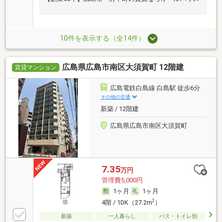
10件を表示する（全14件）
広島県広島市南区大須賀町 12階建
賃貸マンション
広島電鉄白島線 白島駅 徒歩6分
その他の交通
新築 / 12階建
広島県広島市南区大須賀町
7.35
万円
管理費5,000円
1ヶ月
1ヶ月
2
4階 / 1DK（27.2m
）
新築
一人暮らし
バス・トイレ別