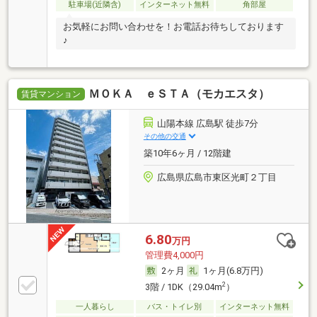
駐車場(近隣含)
インターネット無料
角部屋
お気軽にお問い合わせを！お電話お待ちしております
♪
ＭＯＫＡ ｅＳＴＡ（モカエスタ）
賃貸マンション
山陽本線 広島駅 徒歩7分
その他の交通
築10年6ヶ月 / 12階建
広島県広島市東区光町２丁目
6.80
万円
管理費4,000円
2ヶ月
1ヶ月(6.8万円)
2
3階 / 1DK（29.04m
）
一人暮らし
バス・トイレ別
インターネット無料