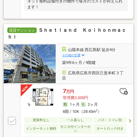
ネット無料設備付きの物件で毎月のコストが抑えられ
ます！
Ｓｈｅｔｌａｎｄ Ｋｏｉｈｏｎｍａｃ
賃貸マンション
ｈｉ
山陽本線 西広島駅 徒歩9分
その他の交通
築9年6ヶ月 / 9階建
広島県広島市西区己斐本町３丁
目
7
万円
管理費3,000円
1ヶ月
2ヶ月
2
6階 / 1DK（28.45m
）
更新料なし
一人暮らし
バス・トイレ別
モニタ付インターホ
インターネット無料
オートロック付き
ン