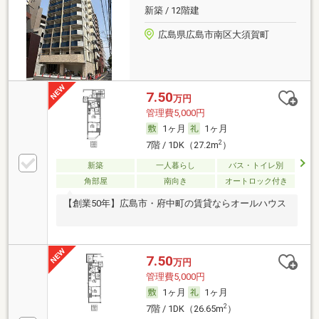
新築 / 12階建
広島県広島市南区大須賀町
7.50
万円
管理費5,000円
1ヶ月
1ヶ月
2
7階 / 1DK（27.2m
）
新築
一人暮らし
バス・トイレ別
角部屋
南向き
オートロック付き
【創業50年】広島市・府中町の賃貸ならオールハウス
7.50
万円
管理費5,000円
1ヶ月
1ヶ月
2
7階 / 1DK（26.65m
）