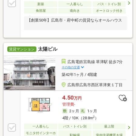
新築
一人暮らし
バス・トイレ別
角部屋
南向き
オートロック付き
【創業50年】広島市・府中町の賃貸ならオールハウス
太陽ビル
賃貸マンション
広島電鉄宮島線 草津駅 徒歩7分
その他の交通
築42年1ヶ月 / 4階建
広島県広島市西区草津東１丁目
4.50
万円
管理費-
2ヶ月
1ヶ月
2
4階 / 1DK（28.8m
）
一人暮らし
バス・トイレ別
最上階
モニタ付インターホ
駐輪場
室内洗濯機置き場