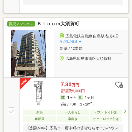
Ｂｌｏｏｍ大須賀町
賃貸マンション
広島電鉄白島線 白島駅 徒歩6分
その他の交通
新築 / 12階建
広島県広島市南区大須賀町
7.30
万円
管理費5,000円
1ヶ月
1ヶ月
2
2階 / 1DK（27.2m
）
新築
一人暮らし
バス・トイレ別
角部屋
南向き
オートロック付き
【創業50年】広島市・府中町の賃貸ならオールハウス