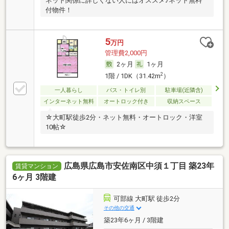
ネット関係に詳しくない人にはオススメ♪ネット無料
付物件！
5
万円
管理費2,000円
2ヶ月
1ヶ月
2
1階 / 1DK（31.42m
）
一人暮らし
バス・トイレ別
駐車場(近隣含)
インターネット無料
オートロック付き
収納スペース
☆大町駅徒歩2分・ネット無料・オートロック・洋室
10帖☆
広島県広島市安佐南区中須１丁目 築23年
賃貸マンション
6ヶ月 3階建
可部線 大町駅 徒歩2分
その他の交通
築23年6ヶ月 / 3階建