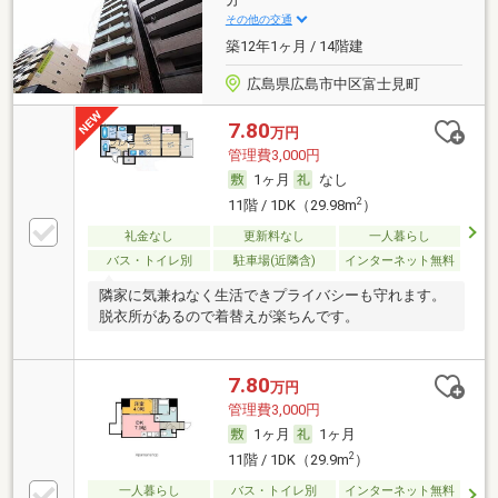
その他の交通
築12年1ヶ月 / 14階建
広島県広島市中区富士見町
7.80
万円
管理費3,000円
1ヶ月
なし
2
11階 / 1DK（29.98m
）
礼金なし
更新料なし
一人暮らし
バス・トイレ別
駐車場(近隣含)
インターネット無料
隣家に気兼ねなく生活できプライバシーも守れます。
脱衣所があるので着替えが楽ちんです。
7.80
万円
管理費3,000円
1ヶ月
1ヶ月
2
11階 / 1DK（29.9m
）
一人暮らし
バス・トイレ別
インターネット無料