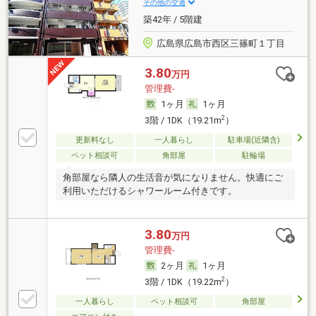
その他の交通
築42年 / 5階建
広島県広島市西区三篠町１丁目
3.80
万円
管理費-
1ヶ月
1ヶ月
2
3階 / 1DK（19.21m
）
更新料なし
一人暮らし
駐車場(近隣含)
ペット相談可
角部屋
駐輪場
角部屋なら隣人の生活音が気になりません。快適にご
利用いただけるシャワールーム付きです。
3.80
万円
管理費-
2ヶ月
1ヶ月
2
3階 / 1DK（19.22m
）
一人暮らし
ペット相談可
角部屋