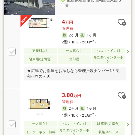
広島県広島市安佐南区長束西３
丁目
4
万円
管理費-
2ヶ月
1ヶ月
2
2階 / 1DK（25.8m
）
更新料なし
一人暮らし
バス・トイレ別
モニタ付インターホ
駐車場(近隣含)
角部屋
ン
★広島でお部屋をお探しなら管理戸数ナンバー1の良
和ハウスへ★
3.80
万円
管理費-
2ヶ月
1ヶ月
2
1階 / 1DK（25.8m
）
一人暮らし
バス・トイレ別
駐車場(近隣含)
モニタ付インターホ
インターネット無料
収納スペース
ン