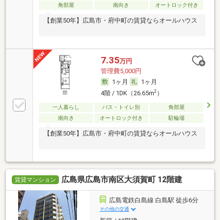
角部屋
南向き
オートロック付き
【創業50年】広島市・府中町の賃貸ならオールハウス
7.35
万円
管理費5,000円
1ヶ月
1ヶ月
2
4階 / 1DK（26.65m
）
一人暮らし
バス・トイレ別
角部屋
南向き
オートロック付き
駐輪場
【創業50年】広島市・府中町の賃貸ならオールハウス
広島県広島市南区大須賀町 12階建
賃貸マンション
広島電鉄白島線 白島駅 徒歩6分
その他の交通