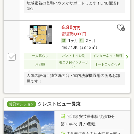
地域密着の良和ハウスがサポートします！LINE相談も
OK♪
6.80
万円
管理費3,000円
1ヶ月
2ヶ月
2
4階 / 1DK（28.45m
）
一人暮らし
バス・トイレ別
インターネット無料
モニタ付インターホ
角部屋
オートロック付き
ン
人気の設備！独立洗面台・室内洗濯機置場のあるお部
屋です！
クレストビュー長束
賃貸マンション
可部線 安芸長束駅 徒歩18分
築31年7ヶ月 / 3階建