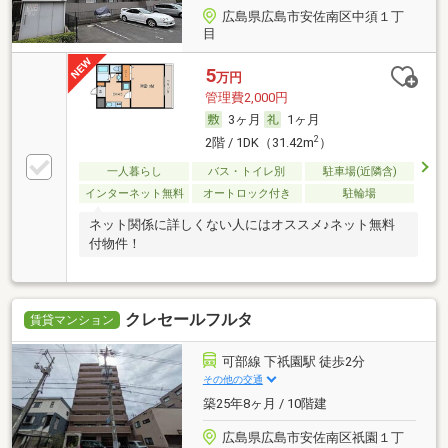
広島県広島市安佐南区中須１丁
目
5
万円
管理費2,000円
3ヶ月
1ヶ月
2
2階 / 1DK（31.42m
）
一人暮らし
バス・トイレ別
駐車場(近隣含)
インターネット無料
オートロック付き
駐輪場
ネット関係に詳しくない人にはオススメ♪ネット無料
付物件！
クレセールフルタ
賃貸マンション
可部線 下祇園駅 徒歩2分
その他の交通
築25年8ヶ月 / 10階建
広島県広島市安佐南区祇園１丁