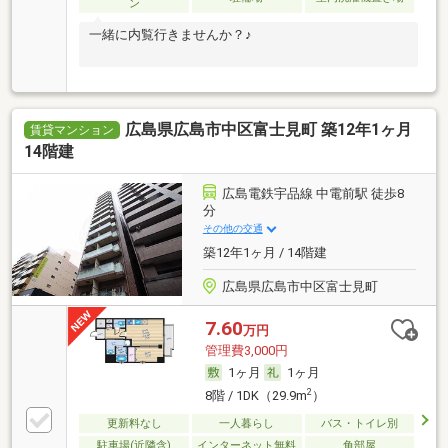
ン
一緒に内覧行きませんか？♪
広島県広島市中区富士見町 築12年1ヶ月
賃貸マンション
14階建
広島電鉄宇品線 中電前駅 徒歩8
分
その他の交通
築12年1ヶ月 / 14階建
広島県広島市中区富士見町
7.60
万円
管理費3,000円
1ヶ月
1ヶ月
2
8階 / 1DK（29.9m
）
更新料なし
一人暮らし
バス・トイレ別
駐車場(近隣含)
インターネット無料
角部屋