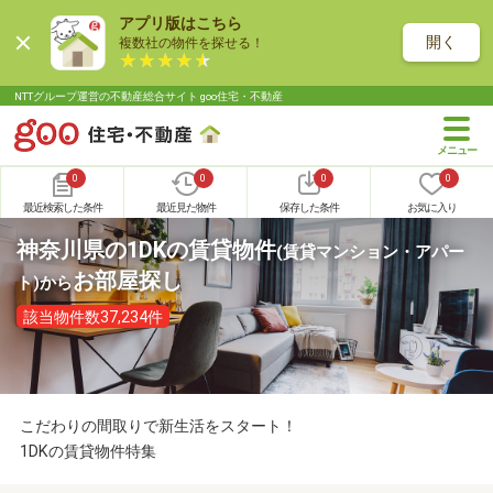
アプリ版はこちら
開く
複数社の物件を探せる！
NTTグループ運営の不動産総合サイト goo住宅・不動産
0
0
0
0
最近検索した条件
最近見た物件
保存した条件
お気に入り
神奈川県の1DKの賃貸物件
(賃貸マンション・アパー
お部屋探し
ト)
から
該当物件数37,234件
こだわりの間取りで新生活をスタート！
1DKの賃貸物件特集