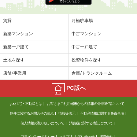
住 所
神奈川県相模原市南区上鶴間６丁目
専有面積
37.67m²
間取り
2DK
賃貸
月極駐車場
神奈川県横浜市神奈川区白楽
新築マンション
中古マンション
価 格
9.80万円
新築一戸建て
中古一戸建て
住 所
神奈川県横浜市神奈川区白楽
専有面積
40.48m²
土地を探す
投資物件を探す
間取り
2DK
店舗/事業用
倉庫/トランクルーム
神奈川県海老名市国分南１丁目
PC版へ
価 格
6.60万円
住 所
神奈川県海老名市国分南１丁目
goo住宅・不動産とは
お客さまご利用端末からの情報の外部送信について
専有面積
25.9m²
間取り
1K
物件に関するお問合せの流れ
情報提供元
不動産情報に関する免責事項
個人情報の取り扱いについて
消費税に関する表記について
神奈川県小田原市久野
プライバシーポリシー
ヘルプ
お問い合わせ
運営会社