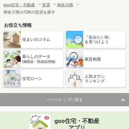
住 所
神奈川県横浜市神奈川区子安通３丁目
goo住宅・不動産
賃貸
神奈川県
専有面積
60.61m²
神奈川県の1DKの賃貸を探す
間取り
3LDK
お役立ち情報
神奈川県川崎市中原区中丸子
「住みたい街」
価 格
10万円
住まいのコラム
を見つけよう
住 所
神奈川県川崎市中原区中丸子
専有面積
20.44m²
暮らしのデータ
間取り
1K
家賃相場
(補助金・助成金情報)
神奈川県川崎市高津区末長１丁目
人気タウン
住宅ローン
ランキング
価 格
11.10万円
住 所
神奈川県川崎市高津区末長１丁目
専有面積
44.71m²
ページトップに戻る
間取り
1LDK
神奈川県横浜市港南区日野４丁目
goo住宅・不動産
価 格
14.90万円
アプリ