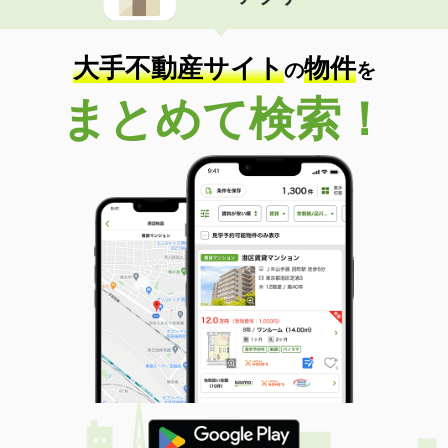
住 所
神奈川県横浜市港南区日野４丁目
専有面積
50.3m²
間取り
2LDK
大手不動産サイト
物件
の
を
神奈川県川崎市幸区鹿島田２丁目
まとめて検索！
価 格
9.40万円
住 所
神奈川県川崎市幸区鹿島田２丁目
専有面積
24.25m²
間取り
1K
神奈川県横浜市戸塚区品濃町
価 格
16万円
住 所
神奈川県横浜市戸塚区品濃町
専有面積
58.65m²
間取り
3LDK
神奈川県相模原市南区上鶴間６丁目
価 格
6.40万円