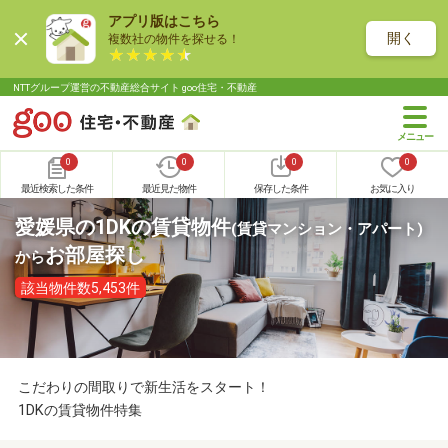
アプリ版はこちら
開く
複数社の物件を探せる！
NTTグループ運営の不動産総合サイト goo住宅・不動産
0
0
0
0
最近検索した条件
最近見た物件
保存した条件
お気に入り
愛媛県の1DKの賃貸物件
(賃貸マンション・アパート)
お部屋探し
から
該当物件数5,453件
こだわりの間取りで新生活をスタート！
1DKの賃貸物件特集