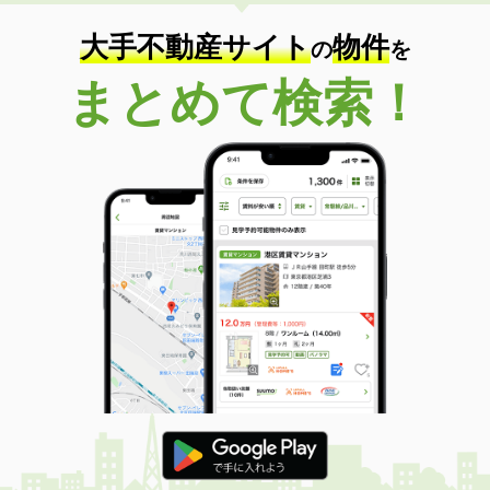
住 所
愛媛県松山市居相６丁目
専有面積
23.18m²
大手不動産サイト
物件
の
を
間取り
1K
まとめて検索！
愛媛県松山市余戸東５丁目
価 格
3.40万円
住 所
愛媛県松山市余戸東５丁目
専有面積
23.18m²
間取り
1K
愛媛県松山市雄郡１丁目
価 格
4万円
住 所
愛媛県松山市雄郡１丁目
専有面積
19.87m²
間取り
1K
愛媛県松山市山越３丁目
価 格
3.60万円