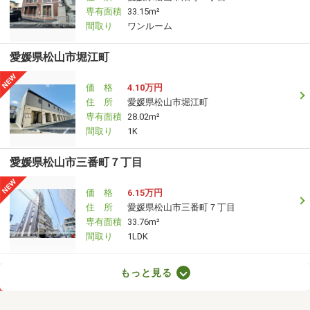
専有面積
33.15m²
間取り
ワンルーム
愛媛県松山市堀江町
価 格
4.10万円
住 所
愛媛県松山市堀江町
専有面積
28.02m²
間取り
1K
愛媛県松山市三番町７丁目
価 格
6.15万円
住 所
愛媛県松山市三番町７丁目
専有面積
33.76m²
間取り
1LDK
愛媛県松山市越智２丁目
もっと見る
価 格
4.50万円