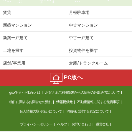
住 所
愛媛県松山市山越３丁目
専有面積
23.18m²
賃貸
月極駐車場
間取り
1K
新築マンション
中古マンション
愛媛県松山市南江戸２丁目
新築一戸建て
中古一戸建て
価 格
3.60万円
住 所
愛媛県松山市南江戸２丁目
土地を探す
投資物件を探す
専有面積
22.35m²
間取り
1K
店舗/事業用
倉庫/トランクルーム
愛媛県松山市東長戸３丁目
PC版へ
価 格
3.70万円
goo住宅・不動産とは
お客さまご利用端末からの情報の外部送信について
住 所
愛媛県松山市東長戸３丁目
専有面積
23.74m²
物件に関するお問合せの流れ
情報提供元
不動産情報に関する免責事項
間取り
1K
個人情報の取り扱いについて
消費税に関する表記について
愛媛県松山市北斎院町
プライバシーポリシー
ヘルプ
お問い合わせ
運営会社