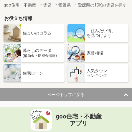
住 所
愛媛県松山市越智２丁目
goo住宅・不動産
賃貸
愛媛県
愛媛県の1DKの賃貸を探す
専有面積
26.08m²
間取り
1K
お役立ち情報
愛媛県松山市古川南２丁目
「住みたい街」
住まいのコラム
を見つけよう
価 格
3.70万円
住 所
愛媛県松山市古川南２丁目
暮らしのデータ
専有面積
23.61m²
家賃相場
(補助金・助成金情報)
間取り
1K
人気タウン
愛媛県松山市祝谷３丁目
住宅ローン
ランキング
価 格
3.90万円
住 所
愛媛県松山市祝谷３丁目
ページトップに戻る
専有面積
19.87m²
間取り
1K
goo住宅・不動産
愛媛県松山市居相６丁目
アプリ
価 格
3.90万円