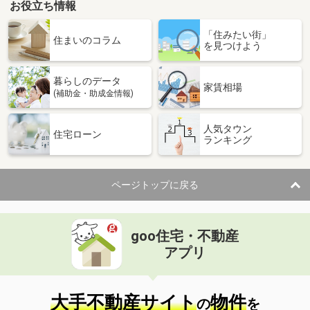
お役立ち情報
富山県滑川市上小泉
「住みたい街」
住まいのコラム
を見つけよう
価 格
4.20万円
住 所
富山県滑川市上小泉
暮らしのデータ
専有面積
23.72m²
家賃相場
(補助金・助成金情報)
間取り
1K
人気タウン
富山県富山市中島１丁目
住宅ローン
ランキング
価 格
4.80万円
住 所
富山県富山市中島１丁目
ページトップに戻る
専有面積
28.31m²
間取り
ワンルーム
goo住宅・不動産
富山県富山市赤田
アプリ
価 格
6万円
住 所
富山県富山市赤田
専有面積
48.27m²
大手不動産サイト
物件
の
を
間取り
1LDK