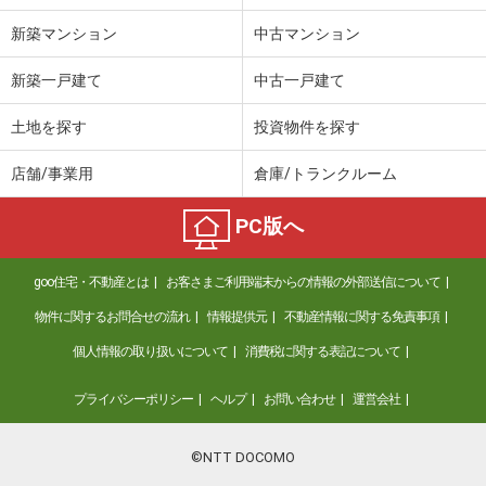
間取り
1K
新築マンション
中古マンション
富山県富山市中島４丁目
新築一戸建て
中古一戸建て
価 格
4.60万円
住 所
富山県富山市中島４丁目
土地を探す
投資物件を探す
専有面積
50.07m²
間取り
1LDK
店舗/事業用
倉庫/トランクルーム
富山県富山市下新町
PC版へ
価 格
5.80万円
goo住宅・不動産とは
お客さまご利用端末からの情報の外部送信について
住 所
富山県富山市下新町
専有面積
53.72m²
物件に関するお問合せの流れ
情報提供元
不動産情報に関する免責事項
間取り
2DK
個人情報の取り扱いについて
消費税に関する表記について
富山県富山市奥田町
プライバシーポリシー
ヘルプ
お問い合わせ
運営会社
価 格
3.40万円
住 所
富山県富山市奥田町
©NTT DOCOMO
専有面積
18.52m²