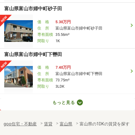
富山県富山市婦中町砂子田
価 格
5.30万円
住 所
富山県富山市婦中町砂子田
専有面積
35.56m²
間取り
1K
富山県富山市婦中町下轡田
価 格
7.40万円
住 所
富山県富山市婦中町下轡田
専有面積
73.75m²
間取り
3LDK
富山県富山市中島１
もっと見る
価 格
5.80万円
住 所
富山県富山市中島１
goo住宅・不動産
賃貸
富山県
富山県の1DKの賃貸を探す
専有面積
22.35m²
間取り
1K