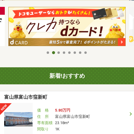
新着!おすすめ
富山県富山市窪新町
価 格
5.80万円
住 所
富山県富山市窪新町
専有面積
23.18m²
間取り
1K