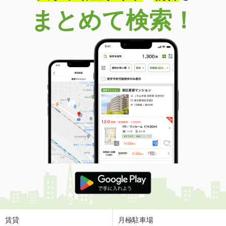
まとめて検索！
富山県富山市八尾町杉田
価 格
5.70万円
住 所
富山県富山市八尾町杉田
専有面積
150m²
間取り
1LDK
富山県富山市四方北窪
価 格
6.80万円
住 所
富山県富山市四方北窪
専有面積
50.05m²
間取り
1LDK
富山県富山市長江２丁目
価 格
3.30万円
住 所
富山県富山市長江２丁目
専有面積
28.44m²
賃貸
月極駐車場