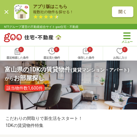
アプリ版はこちら
開く
複数社の物件を探せる！
NTTグループ運営の不動産総合サイト goo住宅・不動産
0
0
0
0
最近検索した条件
最近見た物件
保存した条件
お気に入り
富山県の1DKの賃貸物件
(賃貸マンション・アパート)
お部屋探し
から
該当物件数1,600件
こだわりの間取りで新生活をスタート！
1DKの賃貸物件特集