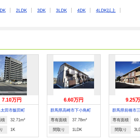
DK
2LDK
3DK
3LDK
4DK
4LDK以上
7.10万円
6.60万円
9.25
県太田市飯田町
群馬県高崎市下小鳥町
面積
32.71m²
専有面積
37.78m²
専有面積
69
り
1K
間取り
1LDK
間取り
3L