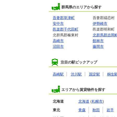
群馬県のエリアから探す
吾妻郡草津町
吾妻郡嬬恋村
安中市
伊勢崎市
邑楽郡千代田町
邑楽郡明和町
北群馬郡榛東村
北群馬郡吉岡
高崎市
館林市
沼田市
藤岡市
注目の駅ピックアップ
高崎駅
渋川駅
国定駅
桐生
エリアから賃貸物件を探す
北海道
北海道
(
札幌市
)
東北
青森
秋田
岩手