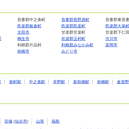
吾妻郡中之条町
吾妻郡長野原町
吾妻郡東吾
邑楽郡板倉町
邑楽郡邑楽町
邑楽郡大泉
太田市
甘楽郡甘楽町
甘楽郡下仁
町
桐生市
佐波郡玉村町
渋川市
利根郡片品村
利根郡みなかみ町
富岡市
前橋市
みどり市
駅
新町駅
中之条駅
井野駅
新前橋駅
前橋駅
倉賀
宮城
(
仙台市
)
山形
福島