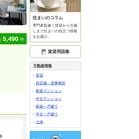
住まいのコラム
専門家監修！賃貸から引越
しまで住まいの役立つ情報
をお届け。
5,490
数
件
賃貸用語集
不動産情報
賃貸
貸店舗・貸事務所
新築マンション
中古マンション
新築一戸建て
中古一戸建て
土地
集