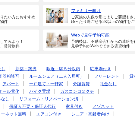
ファミリー向け
りたい方におすすめ
ご家族の人数や形によりご要望もさ
物件
ゆったり過ごせる3K以上の物件を
Webで見学予約可能
してみよう！
予約後は、不動産会社からの連絡を
、賃貸物件
見学予約がWebでできる賃貸物件
なし
新築・築浅
駅近・駅５分以内
駐車場付き
楽器相談可
ルームシェア（二人入居可）
フリーレント
貸
アパート
一戸建て・一軒家
分譲賃貸
礼金なし
オール電化
バイク置場
ガスコンロ２クチ
料なし
リフォーム・リノベーション済
保証人不要・保証人代行
家具付き
メゾネット
ターネット無料
エアコン付き
シニア・高齢者向け