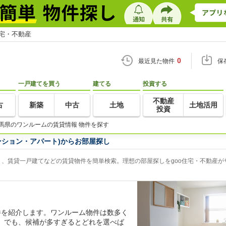
住宅・不動産
0
最近見た物件
保
一戸建てを買う
建てる
投資する
不動産
古
新築
中古
土地
土地活用
投資
馬県のワンルームの賃貸情報 物件を探す
ンション・アパート)からお部屋探し
、賃貸一戸建てなどの賃貸物件を簡単検索。理想の部屋探しをgoo住宅・不動産が
件を紹介します。ワンルーム物件は数多く
。でも、候補が多すぎるとどれを選べば