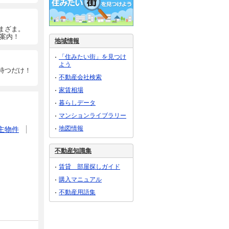
まざま。
ご案内！
地域情報
「住みたい街」を見つけ
よう
待つだけ！
不動産会社検索
家賃相場
暮らしデータ
マンションライブラリー
地図情報
主物件
不動産知識集
賃貸 部屋探しガイド
購入マニュアル
不動産用語集