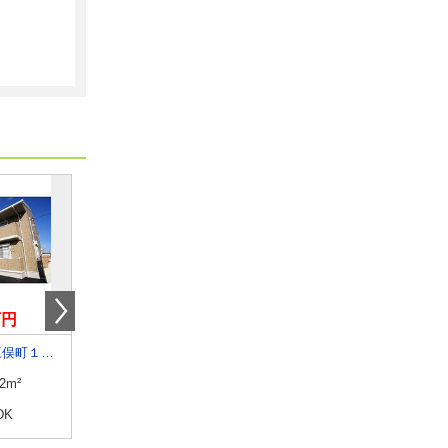
万円
5.50万円
8.50万円
群馬県前橋市三俣町１丁目
群馬県桐生市広沢町間ノ島
群馬県太田市飯田町
.2m²
専有面積
95.32m²
専有面積
48.2m²
DK
間取り
2SLDK
間取り
1LDK