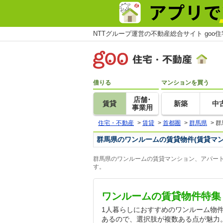
NTTグループ運営の不動産総合サイト goo
借りる
マンションを買う
店舗･
賃貸
新築
中
事業用
住宅・不動産
>
賃貸
>
首都圏
>
群馬県
>
群
群馬県のワンルームの賃貸物件(賃貸マ
群馬県のワンルームの賃貸マンション、アパート
す。
ワンルームの賃貸物件特集
1人暮らしにおすすめのワンルーム物
あるので、選択肢が複数ある点が魅力