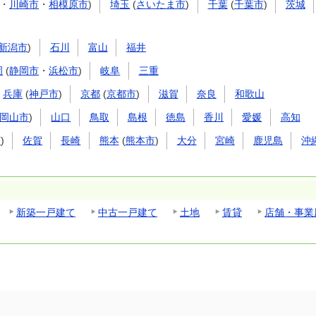
・
川崎市
・
相模原市
)
埼玉
(
さいたま市
)
千葉
(
千葉市
)
茨城
新潟市
)
石川
富山
福井
岡
(
静岡市
・
浜松市
)
岐阜
三重
兵庫
(
神戸市
)
京都
(
京都市
)
滋賀
奈良
和歌山
岡山市
)
山口
鳥取
島根
徳島
香川
愛媛
高知
市
)
佐賀
長崎
熊本
(
熊本市
)
大分
宮崎
鹿児島
沖
新築一戸建て
中古一戸建て
土地
賃貸
店舗・事業