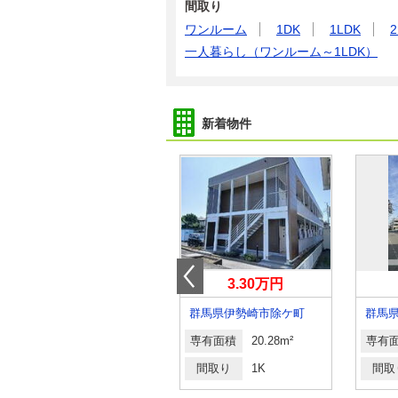
間取り
ワンルーム
1DK
1LDK
2
一人暮らし（ワンルーム～1LDK）
新着物件
5.90万円
3.30万円
群馬県高崎市新町
群馬県伊勢崎市除ケ町
群馬
専有面積
55.44m²
専有面積
20.28m²
専有
間取り
2LDK
間取り
1K
間取