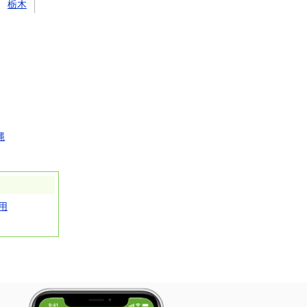
栃木
縄
用