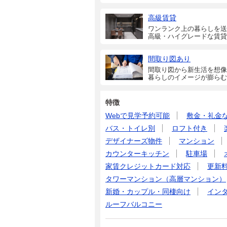
高級賃貸
ワンランク上の暮らしを送
高級・ハイグレードな賃貸
間取り図あり
間取り図から新生活を想像
暮らしのイメージが膨らむ
特徴
Webで見学予約可能
敷金・礼金
バス・トイレ別
ロフト付き
デザイナーズ物件
マンション
カウンターキッチン
駐車場
家賃クレジットカード対応
更新
タワーマンション（高層マンション）
新婚・カップル・同棲向け
イン
ルーフバルコニー