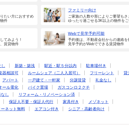
ファミリー向け
りたい方におすすめ
ご家族の人数や形によりご要望もさ
物件
ゆったり過ごせる3K以上の物件を
Webで見学予約可能
してみよう！
予約後は、不動産会社からの連絡を
、賃貸物件
見学予約がWebでできる賃貸物件
なし
新築・築浅
駅近・駅５分以内
駐車場付き
楽器相談可
ルームシェア（二人入居可）
フリーレント
貸
アパート
一戸建て・一軒家
分譲賃貸
礼金なし
オール電化
バイク置場
ガスコンロ２クチ
料なし
リフォーム・リノベーション済
保証人不要・保証人代行
家具付き
メゾネット
ターネット無料
エアコン付き
シニア・高齢者向け