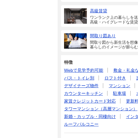
高級賃貸
ワンランク上の暮らしを送
高級・ハイグレードな賃貸
間取り図あり
間取り図から新生活を想像
暮らしのイメージが膨らむ
特徴
Webで見学予約可能
敷金・礼金
バス・トイレ別
ロフト付き
デザイナーズ物件
マンション
カウンターキッチン
駐車場
家賃クレジットカード対応
更新
タワーマンション（高層マンション）
新婚・カップル・同棲向け
イン
ルーフバルコニー