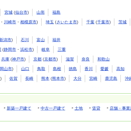
宮城
(
仙台市
)
山形
福島
・
川崎市
・
相模原市
)
埼玉
(
さいたま市
)
千葉
(
千葉市
)
茨城
新潟市
)
石川
富山
福井
岡
(
静岡市
・
浜松市
)
岐阜
三重
兵庫
(
神戸市
)
京都
(
京都市
)
滋賀
奈良
和歌山
岡山市
)
山口
鳥取
島根
徳島
香川
愛媛
高知
市
)
佐賀
長崎
熊本
(
熊本市
)
大分
宮崎
鹿児島
沖
新築一戸建て
中古一戸建て
土地
賃貸
店舗・事業