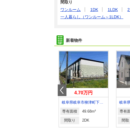
間取り
ワンルーム
1DK
1LDK
2
一人暮らし（ワンルーム～1LDK）
新着物件
3.70万円
4.70万円
岐阜県岐阜市六条南２
岐阜県岐阜市柳津町下佐波７
専有面積
24.99m²
専有面積
49.68m²
専有
間取り
1K
間取り
2DK
間取