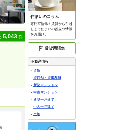
住まいのコラム
専門家監修！賃貸から引越
しまで住まいの役立つ情報
をお届け。
5,043
数
件
賃貸用語集
不動産情報
賃貸
貸店舗・貸事務所
新築マンション
中古マンション
新築一戸建て
中古一戸建て
土地
集