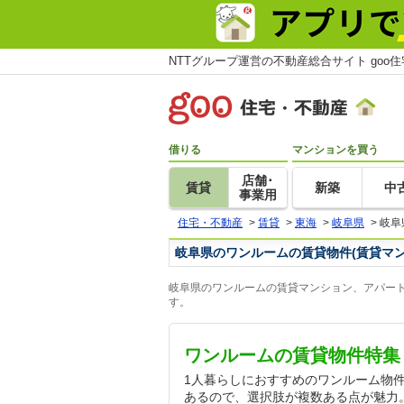
NTTグループ運営の不動産総合サイト goo
借りる
マンションを買う
店舗･
賃貸
新築
中
事業用
住宅・不動産
>
賃貸
>
東海
>
岐阜県
>
岐阜
岐阜県のワンルームの賃貸物件(賃貸マ
岐阜県のワンルームの賃貸マンション、アパート
す。
ワンルームの賃貸物件特集
1人暮らしにおすすめのワンルーム物
あるので、選択肢が複数ある点が魅力