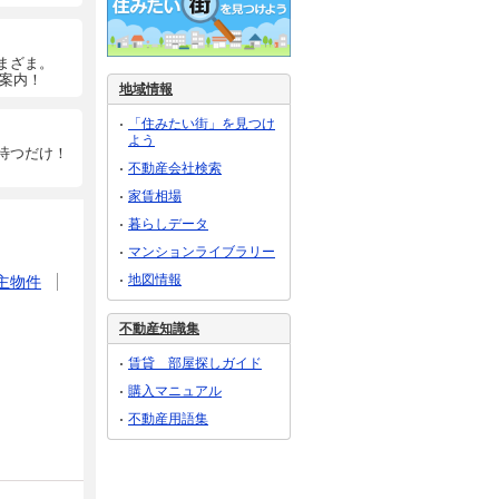
まざま。
ご案内！
地域情報
「住みたい街」を見つけ
よう
待つだけ！
不動産会社検索
家賃相場
暮らしデータ
マンションライブラリー
地図情報
主物件
不動産知識集
賃貸 部屋探しガイド
購入マニュアル
不動産用語集