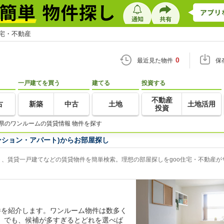
住宅・不動産
0
最近見た物件
保
一戸建てを買う
建てる
投資する
不動産
古
新築
中古
土地
土地活用
投資
県のワンルームの賃貸情報 物件を探す
ンション・アパート)からお部屋探し
、賃貸一戸建てなどの賃貸物件を簡単検索。理想の部屋探しをgoo住宅・不動産が
件を紹介します。ワンルーム物件は数多く
。でも、候補が多すぎるとどれを選べば