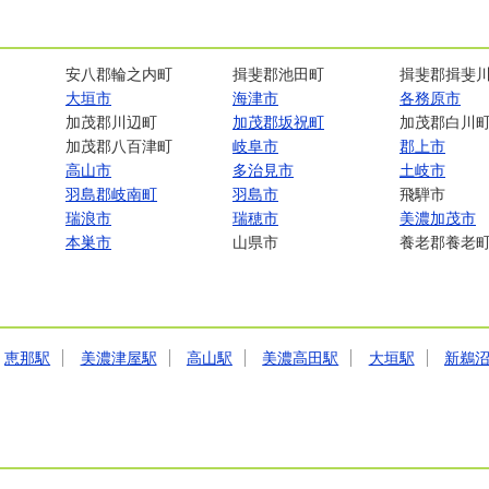
安八郡輪之内町
揖斐郡池田町
揖斐郡揖斐
大垣市
海津市
各務原市
加茂郡川辺町
加茂郡坂祝町
加茂郡白川
加茂郡八百津町
岐阜市
郡上市
高山市
多治見市
土岐市
羽島郡岐南町
羽島市
飛騨市
瑞浪市
瑞穂市
美濃加茂市
本巣市
山県市
養老郡養老
恵那駅
美濃津屋駅
高山駅
美濃高田駅
大垣駅
新鵜