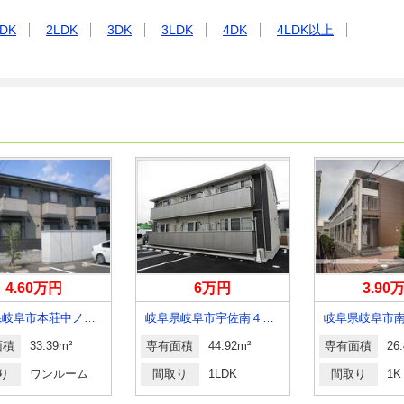
DK
2LDK
3DK
3LDK
4DK
4LDK以上
4.60万円
6万円
3.90
岐阜県岐阜市本荘中ノ町１０丁目
岐阜県岐阜市宇佐南４丁目
岐阜県岐阜市
面積
33.39m²
専有面積
44.92m²
専有面積
26
り
ワンルーム
間取り
1LDK
間取り
1K