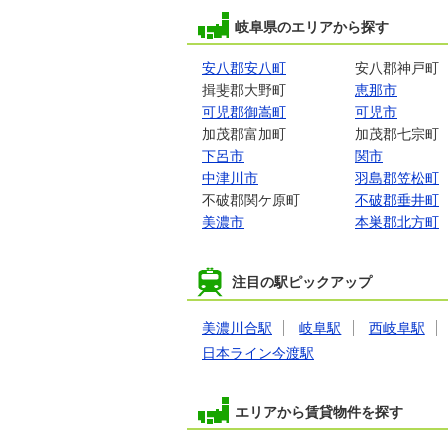
岐阜県のエリアから探す
安八郡安八町
安八郡神戸町
揖斐郡大野町
恵那市
可児郡御嵩町
可児市
加茂郡富加町
加茂郡七宗町
下呂市
関市
中津川市
羽島郡笠松町
不破郡関ケ原町
不破郡垂井町
美濃市
本巣郡北方町
注目の駅ピックアップ
美濃川合駅
岐阜駅
西岐阜駅
日本ライン今渡駅
エリアから賃貸物件を探す