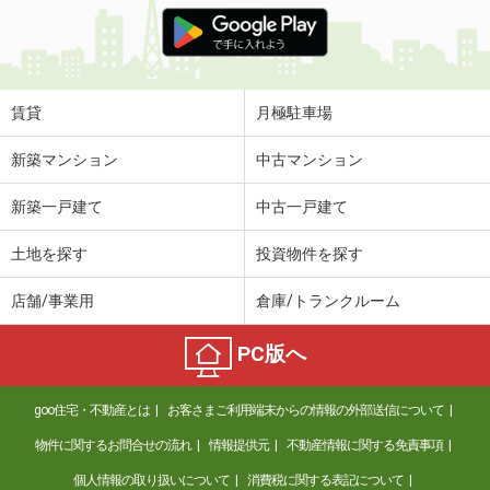
価 格
4.90万円
住 所
北海道札幌市南区澄川五条３丁目
専有面積
30.98m²
間取り
1LDK
賃貸
月極駐車場
北海道札幌市南区澄川四条６丁目
新築マンション
中古マンション
価 格
3.95万円
新築一戸建て
中古一戸建て
住 所
北海道札幌市南区澄川四条６丁目
専有面積
29.58m²
土地を探す
投資物件を探す
間取り
1K
店舗/事業用
倉庫/トランクルーム
北海道札幌市南区澄川三条３丁目
PC版へ
価 格
5.60万円
住 所
北海道札幌市南区澄川三条３丁目
goo住宅・不動産とは
お客さまご利用端末からの情報の外部送信について
専有面積
34.32m²
間取り
1LDK
物件に関するお問合せの流れ
情報提供元
不動産情報に関する免責事項
個人情報の取り扱いについて
消費税に関する表記について
北海道函館市港町３