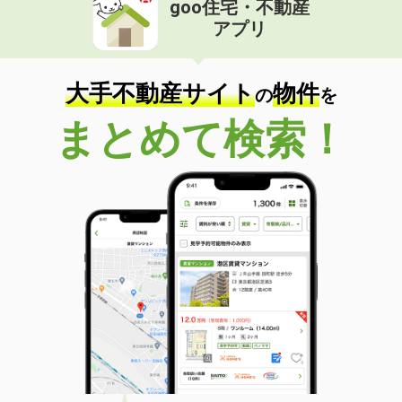
goo住宅・不動産
価 格
7.80万円
アプリ
住 所
北海道滝川市黄金町西４丁目
専有面積
101m²
間取り
3LDK
大手不動産サイト
物件
の
を
北海道札幌市南区中ノ沢７丁目
まとめて検索！
価 格
5万円
住 所
北海道札幌市南区中ノ沢７丁目
専有面積
23.18m²
間取り
1K
北海道旭川市東光六条３丁目
価 格
4万円
住 所
北海道旭川市東光六条３丁目
専有面積
23.18m²
間取り
1K
北海道札幌市南区澄川五条３丁目