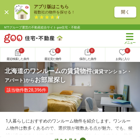
アプリ版はこちら
開く
複数社の物件を探せる！
NTTグループ運営の不動産総合サイト goo住宅・不動産
0
0
0
0
最近検索した条件
最近見た物件
保存した条件
お気に入り
北海道のワンルームの賃貸物件
(賃貸マンション・
お部屋探し
アパート)
から
該当物件数28,396件
1人暮らしにおすすめのワンルーム物件を紹介します。ワンルー
ム物件は数多くあるので、選択肢が複数ある点が魅力。でも、候
補が多すぎるとどれを選べばいいか迷ってしまいますよね。物件