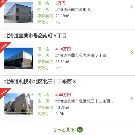
価 格
5万円
住 所
北海道函館市港町３
専有面積
23.18m²
間取り
1K
北海道室蘭市母恋南町５丁目
価 格
4.10万円
住 所
北海道室蘭市母恋南町５丁目
専有面積
23.31m²
間取り
1K
北海道札幌市北区北三十二条西３
価 格
4.60万円
住 所
北海道札幌市北区北三十二条西３
専有面積
40.73m²
間取り
1LDK
北海道札幌市白石区南郷通６丁目北
もっと見る