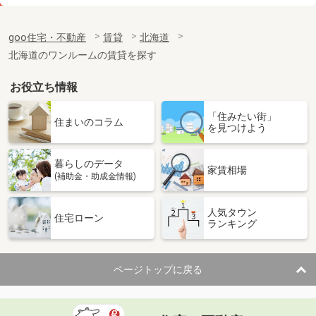
価 格
3.50万円
住 所
北海道札幌市白石区南郷通６丁目北
goo住宅・不動産
賃貸
北海道
専有面積
27.54m²
北海道のワンルームの賃貸を探す
間取り
1DK
お役立ち情報
北海道旭川市東光二条５丁目
「住みたい街」
価 格
2.80万円
住まいのコラム
を見つけよう
住 所
北海道旭川市東光二条５丁目
専有面積
37.19m²
暮らしのデータ
間取り
1LDK
家賃相場
(補助金・助成金情報)
北海道札幌市白石区北郷一条７丁目
人気タウン
住宅ローン
ランキング
価 格
4万円
住 所
北海道札幌市白石区北郷一条７丁目
専有面積
34.65m²
ページトップに戻る
間取り
1LDK
北海道滝川市黄金町西４丁目