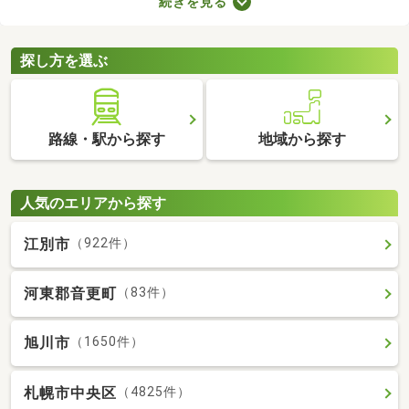
続きを見る
を選ぶときは、間取り・設備・家賃などをチェックすることがお
すすめ。複数の条件を見比べて、希望や好みにぴったりのお部屋
を見つけましょう。
探し方を選ぶ
路線・駅から探す
地域から探す
人気のエリアから探す
江別市
（922件）
河東郡音更町
（83件）
旭川市
（1650件）
札幌市中央区
（4825件）