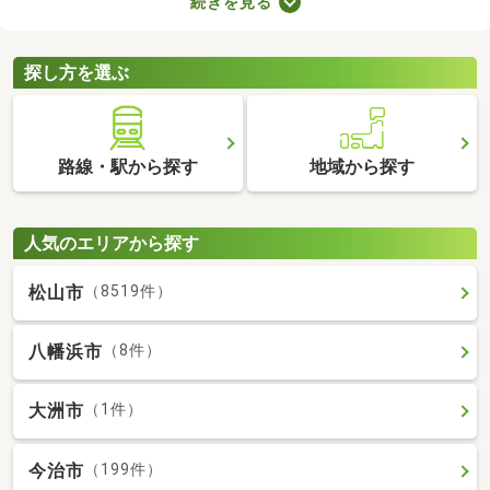
続きを見る
を選ぶときは、間取り・設備・家賃などをチェックすることがお
すすめ。複数の条件を見比べて、希望や好みにぴったりのお部屋
を見つけましょう。
探し方を選ぶ
路線・駅から探す
地域から探す
人気のエリアから探す
松山市
（8519件）
八幡浜市
（8件）
大洲市
（1件）
今治市
（199件）