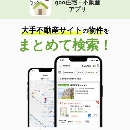
goo住宅・不動産
価 格
7.70万円
アプリ
住 所
愛媛県松山市西石井２丁目
専有面積
75.58m²
間取り
3LDK
大手不動産サイト
物件
の
を
愛媛県松山市土居田町
まとめて検索！
価 格
4.30万円
住 所
愛媛県松山市土居田町
専有面積
26.08m²
間取り
1K
愛媛県松山市宮西３丁目
価 格
3.60万円
住 所
愛媛県松山市宮西３丁目
専有面積
19.87m²
間取り
1K
愛媛県松山市畑寺２丁目