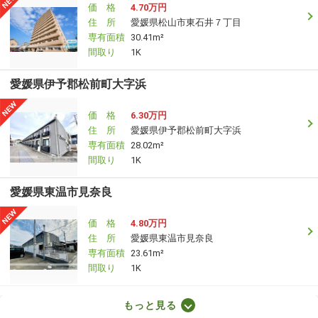
価 格
4.70万円
住 所
愛媛県松山市東石井７丁目
専有面積
30.41m²
間取り
1K
愛媛県伊予郡松前町大字浜
価 格
6.30万円
住 所
愛媛県伊予郡松前町大字浜
専有面積
28.02m²
間取り
1K
愛媛県東温市見奈良
価 格
4.80万円
住 所
愛媛県東温市見奈良
専有面積
23.61m²
間取り
1K
愛媛県松山市東石井７丁目
もっと見る