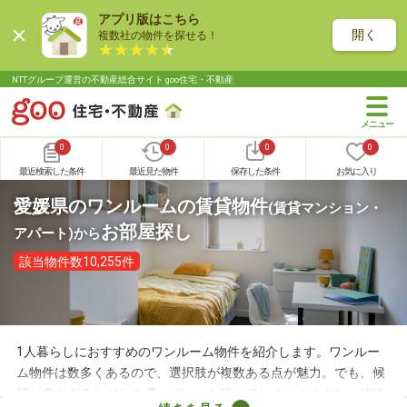
アプリ版はこちら
開く
複数社の物件を探せる！
NTTグループ運営の不動産総合サイト goo住宅・不動産
0
0
0
0
最近検索した条件
最近見た物件
保存した条件
お気に入り
愛媛県のワンルームの賃貸物件
(賃貸マンション・
お部屋探し
アパート)
から
該当物件数10,255件
1人暮らしにおすすめのワンルーム物件を紹介します。ワンルー
ム物件は数多くあるので、選択肢が複数ある点が魅力。でも、候
補が多すぎるとどれを選べばいいか迷ってしまいますよね。物件