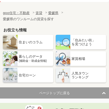
価 格
4.60万円
住 所
愛媛県松山市東石井７丁目
goo住宅・不動産
賃貸
愛媛県
専有面積
30.41m²
愛媛県のワンルームの賃貸を探す
間取り
1K
お役立ち情報
愛媛県大洲市若宮
「住みたい街」
価 格
5.60万円
住まいのコラム
を見つけよう
住 所
愛媛県大洲市若宮
専有面積
23.61m²
暮らしのデータ
間取り
1K
家賃相場
(補助金・助成金情報)
愛媛県松山市宮西３丁目
人気タウン
住宅ローン
ランキング
価 格
3.90万円
住 所
愛媛県松山市宮西３丁目
専有面積
19.87m²
ページトップに戻る
間取り
1K
愛媛県松山市西石井２丁目