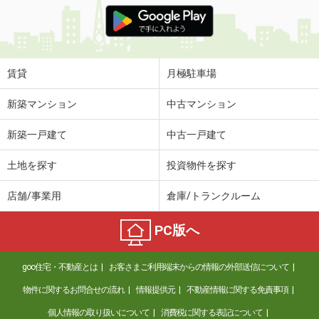
価 格
5.40万円
住 所
愛媛県松山市畑寺２丁目
専有面積
73.02m²
間取り
3LDK
賃貸
月極駐車場
愛媛県東温市志津川
新築マンション
中古マンション
価 格
5.30万円
新築一戸建て
中古一戸建て
住 所
愛媛県東温市志津川
専有面積
51.65m²
土地を探す
投資物件を探す
間取り
2LDK
店舗/事業用
倉庫/トランクルーム
愛媛県伊予市米湊
PC版へ
価 格
4.40万円
住 所
愛媛県伊予市米湊
goo住宅・不動産とは
お客さまご利用端末からの情報の外部送信について
専有面積
23.18m²
間取り
1K
物件に関するお問合せの流れ
情報提供元
不動産情報に関する免責事項
個人情報の取り扱いについて
消費税に関する表記について
愛媛県松山市北吉田町