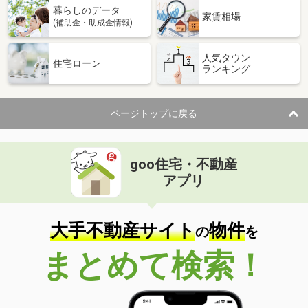
暮らしのデータ
間取り
2LDK
家賃相場
(補助金・助成金情報)
高知県高知市神田
人気タウン
住宅ローン
ランキング
価 格
3.50万円
住 所
高知県高知市神田
専有面積
28.85m²
ページトップに戻る
間取り
2K
高知県高知市高須２丁目
goo住宅・不動産
価 格
5.50万円
アプリ
住 所
高知県高知市高須２丁目
専有面積
66.77m²
間取り
3LDK
大手不動産サイト
物件
の
を
高知県高知市若草町
まとめて検索！
価 格
3.20万円
住 所
高知県高知市若草町