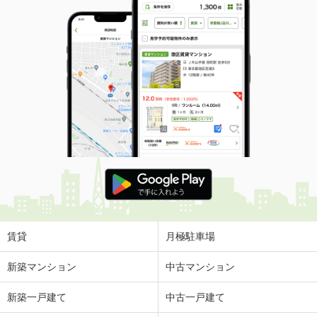
専有面積
21.6m²
間取り
2K
高知県高知市南宝永町
価 格
6.20万円
住 所
高知県高知市南宝永町
専有面積
42.2m²
間取り
1LDK
高知県高知市若草町
価 格
5万円
住 所
高知県高知市若草町
専有面積
31.02m²
間取り
1K
賃貸
月極駐車場
高知県高知市百石町３
新築マンション
中古マンション
価 格
3.80万円
新築一戸建て
中古一戸建て
住 所
高知県高知市百石町３