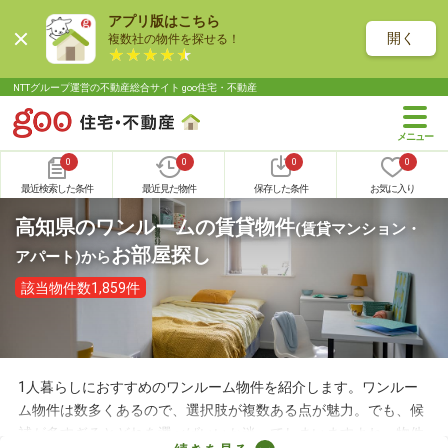
アプリ版はこちら
開く
複数社の物件を探せる！
NTTグループ運営の不動産総合サイト goo住宅・不動産
0
0
0
0
最近検索した条件
最近見た物件
保存した条件
お気に入り
高知県のワンルームの賃貸物件
(賃貸マンション・
お部屋探し
アパート)
から
該当物件数1,859件
1人暮らしにおすすめのワンルーム物件を紹介します。ワンルー
ム物件は数多くあるので、選択肢が複数ある点が魅力。でも、候
補が多すぎるとどれを選べばいいか迷ってしまいますよね。物件