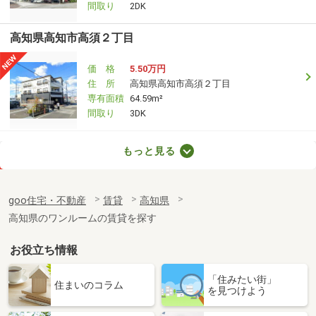
間取り
2DK
高知県高知市高須２丁目
価 格
5.50万円
住 所
高知県高知市高須２丁目
専有面積
64.59m²
間取り
3DK
高知県高知市高須２丁目
もっと見る
価 格
5万円
住 所
高知県高知市高須２丁目
goo住宅・不動産
賃貸
高知県
専有面積
46.34m²
高知県のワンルームの賃貸を探す
間取り
2DK
お役立ち情報
高知県高知市鴨部
「住みたい街」
価 格
6.30万円
住まいのコラム
を見つけよう
住 所
高知県高知市鴨部
専有面積
61.16m²