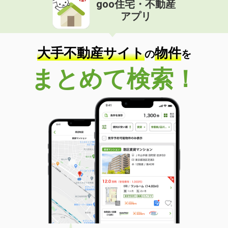
goo住宅・不動産
価 格
6.80万円
アプリ
住 所
福岡県北九州市小倉南区津田４
専有面積
50.01m²
間取り
1LDK
大手不動産サイト
物件
の
を
福岡県北九州市小倉南区津田４
まとめて検索！
価 格
7.60万円
住 所
福岡県北九州市小倉南区津田４
専有面積
58.6m²
間取り
2LDK
福岡県北九州市小倉南区南方３
価 格
7.35万円
住 所
福岡県北九州市小倉南区南方３
専有面積
48.61m²
間取り
2LDK
福岡県北九州市小倉南区南方３