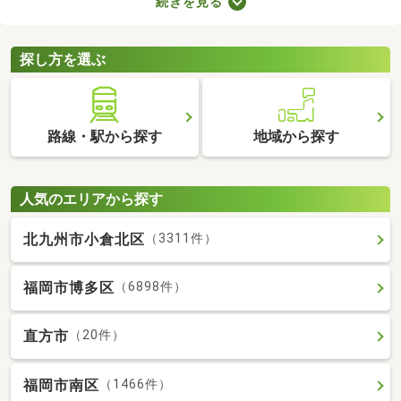
続きを見る
を選ぶときは、間取り・設備・家賃などをチェックすることがお
すすめ。複数の条件を見比べて、希望や好みにぴったりのお部屋
を見つけましょう。
探し方を選ぶ
路線・駅から探す
地域から探す
人気のエリアから探す
北九州市小倉北区
（3311件）
福岡市博多区
（6898件）
直方市
（20件）
福岡市南区
（1466件）