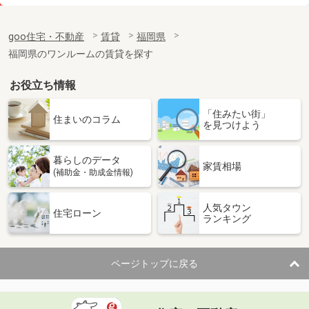
価 格
3.60万円
住 所
福岡県北九州市戸畑区中原東３
goo住宅・不動産
賃貸
福岡県
専有面積
25.3m²
福岡県のワンルームの賃貸を探す
間取り
1K
お役立ち情報
福岡県北九州市小倉北区宇佐町１
「住みたい街」
価 格
5.50万円
住まいのコラム
を見つけよう
住 所
福岡県北九州市小倉北区宇佐町１
専有面積
34.23m²
暮らしのデータ
間取り
1LDK
家賃相場
(補助金・助成金情報)
福岡県北九州市小倉南区城野１
人気タウン
住宅ローン
ランキング
価 格
5.30万円
住 所
福岡県北九州市小倉南区城野１
専有面積
46.5m²
ページトップに戻る
間取り
2DK
福岡県北九州市小倉南区津田４