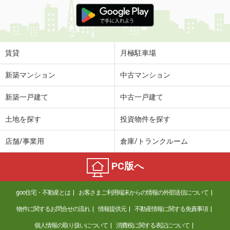
価 格
7.55万円
住 所
福岡県北九州市小倉南区南方３
専有面積
48.61m²
間取り
2LDK
賃貸
月極駐車場
福岡県北九州市小倉南区下南方１
新築マンション
中古マンション
価 格
2.60万円
新築一戸建て
中古一戸建て
住 所
福岡県北九州市小倉南区下南方１
専有面積
23.18m²
土地を探す
投資物件を探す
間取り
1K
店舗/事業用
倉庫/トランクルーム
福岡県北九州市小倉南区葛原元町１
PC版へ
価 格
6.45万円
住 所
福岡県北九州市小倉南区葛原元町１
goo住宅・不動産とは
お客さまご利用端末からの情報の外部送信について
専有面積
50.01m²
間取り
1LDK
物件に関するお問合せの流れ
情報提供元
不動産情報に関する免責事項
個人情報の取り扱いについて
消費税に関する表記について
福岡県北九州市小倉南区下曽根４