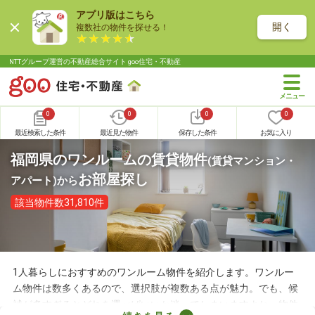
アプリ版はこちら
開く
複数社の物件を探せる！
NTTグループ運営の不動産総合サイト goo住宅・不動産
0
0
0
0
最近検索した条件
最近見た物件
保存した条件
お気に入り
福岡県のワンルームの賃貸物件
(賃貸マンション・
お部屋探し
アパート)
から
該当物件数31,810件
1人暮らしにおすすめのワンルーム物件を紹介します。ワンルー
ム物件は数多くあるので、選択肢が複数ある点が魅力。でも、候
補が多すぎるとどれを選べばいいか迷ってしまいますよね。物件