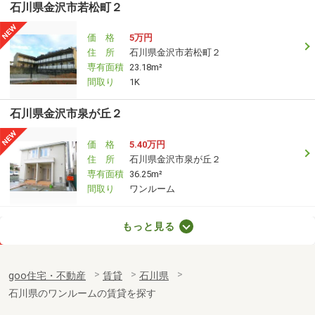
石川県金沢市若松町２
価 格
5万円
住 所
石川県金沢市若松町２
専有面積
23.18m²
間取り
1K
石川県金沢市泉が丘２
価 格
5.40万円
住 所
石川県金沢市泉が丘２
専有面積
36.25m²
間取り
ワンルーム
石川県金沢市菊川１
もっと見る
価 格
4.90万円
住 所
石川県金沢市菊川１
goo住宅・不動産
賃貸
石川県
専有面積
19.87m²
石川県のワンルームの賃貸を探す
間取り
1K