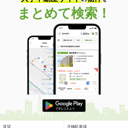
石川県白山市成町
まとめて検索！
価 格
5.90万円
住 所
石川県白山市成町
専有面積
23.18m²
間取り
1K
石川県金沢市彦三町１
価 格
7.55万円
住 所
石川県金沢市彦三町１
専有面積
29.44m²
間取り
ワンルーム
石川県金沢市八日市２丁目
価 格
6.70万円
住 所
石川県金沢市八日市２丁目
専有面積
43.21m²
間取り
1LDK
賃貸
月極駐車場