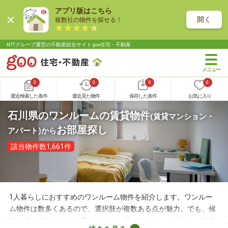
アプリ版はこちら
開く
複数社の物件を探せる！
NTTグループ運営の不動産総合サイト goo住宅・不動産
0
0
0
0
最近検索した条件
最近見た物件
保存した条件
お気に入り
石川県のワンルームの賃貸物件
(賃貸マンション・
お部屋探し
アパート)
から
該当物件数1,661件
1人暮らしにおすすめのワンルーム物件を紹介します。ワンルー
ム物件は数多くあるので、選択肢が複数ある点が魅力。でも、候
補が多すぎるとどれを選べばいいか迷ってしまいますよね。物件