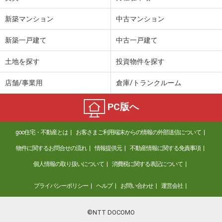
石川県かほく市白尾
新築マンション
中古マンション
価 格
5.45万円
新築一戸建て
中古一戸建て
住 所
石川県かほく市白尾
専有面積
50.23m²
土地を探す
投資物件を探す
間取り
1LDK
店舗/事業用
倉庫/トランクルーム
石川県白山市中成２
PC版へ
価 格
8.90万円
住 所
石川県白山市中成２
goo住宅・不動産とは
お客さまご利用端末からの情報の外部送信について
専有面積
53.77m²
間取り
2LDK
物件に関するお問合せの流れ
情報提供元
不動産情報に関する免責事項
個人情報の取り扱いについて
消費税に関する表記について
石川県小松市島町
プライバシーポリシー
ヘルプ
お問い合わせ
運営会社
価 格
5.70万円
住 所
石川県小松市島町
専有面積
23.18m²
©NTT DOCOMO
間取り
1K