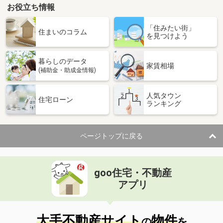
お役立ち情報
石川県金沢市糸田２丁目
「住みたい街」
価 格
4.80万円
住まいのコラム
を見つけよう
住 所
石川県金沢市糸田２丁目
専有面積
19.87m²
暮らしのデータ
間取り
1K
家賃相場
(補助金・助成金情報)
石川県金沢市黒田１丁目
人気タウン
住宅ローン
ランキング
価 格
5.90万円
住 所
石川県金沢市黒田１丁目
専有面積
26.08m²
ページトップに戻る
間取り
1K
石川県小松市矢田野町
goo住宅・不動産
価 格
6.10万円
アプリ
住 所
石川県小松市矢田野町
専有面積
23.18m²
間取り
1K
大手不動産サイト
物件
の
を