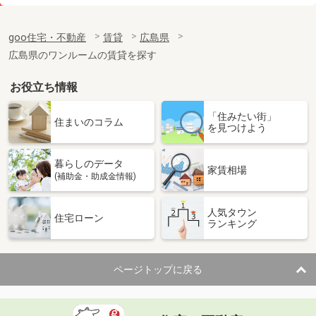
価 格
3.50万円
住 所
広島県安芸郡府中町石井城１丁目
goo住宅・不動産
賃貸
広島県
専有面積
22m²
広島県のワンルームの賃貸を探す
間取り
1K
お役立ち情報
広島県広島市中区鶴見町
「住みたい街」
価 格
8.20万円
住まいのコラム
を見つけよう
住 所
広島県広島市中区鶴見町
専有面積
27.7m²
暮らしのデータ
間取り
1LDK
家賃相場
(補助金・助成金情報)
広島県広島市安佐南区安東６丁目
人気タウン
住宅ローン
ランキング
価 格
4.80万円
住 所
広島県広島市安佐南区安東６丁目
専有面積
20.28m²
ページトップに戻る
間取り
1K
広島県広島市中区舟入幸町