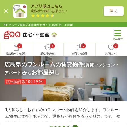
アプリ版はこちら
開く
複数社の物件を探せる！
NTTグループ運営の不動産総合サイト goo住宅・不動産
0
0
0
0
最近検索した条件
最近見た物件
保存した条件
お気に入り
広島県のワンルームの賃貸物件
(賃貸マンション・
お部屋探し
アパート)
から
該当物件数100,194件
1人暮らしにおすすめのワンルーム物件を紹介します。ワンルー
ム物件は数多くあるので、選択肢が複数ある点が魅力。でも、候
補が多すぎるとどれを選べばいいか迷ってしまいますよね。物件