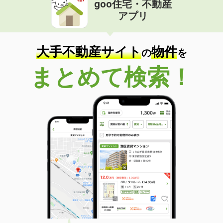
goo住宅・不動産
価 格
4.50万円
アプリ
住 所
広島県広島市中区舟入幸町
専有面積
31m²
間取り
1DK
大手不動産サイト
物件
の
を
広島県広島市中区国泰寺町１丁目
まとめて検索！
価 格
6.80万円
住 所
広島県広島市中区国泰寺町１丁目
専有面積
22.55m²
間取り
1K
広島県広島市南区比治山町
価 格
8.20万円
住 所
広島県広島市南区比治山町
専有面積
32.82m²
間取り
1LDK
広島県広島市中区河原町