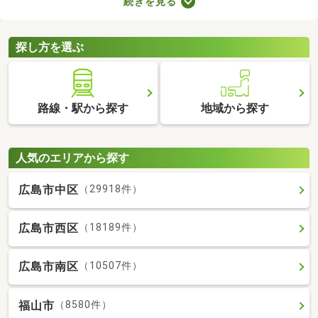
続きを見る
を選ぶときは、間取り・設備・家賃などをチェックすることがお
すすめ。複数の条件を見比べて、希望や好みにぴったりのお部屋
を見つけましょう。
探し方を選ぶ
路線・駅から探す
地域から探す
人気のエリアから探す
広島市中区
（29918件）
広島市西区
（18189件）
広島市南区
（10507件）
福山市
（8580件）