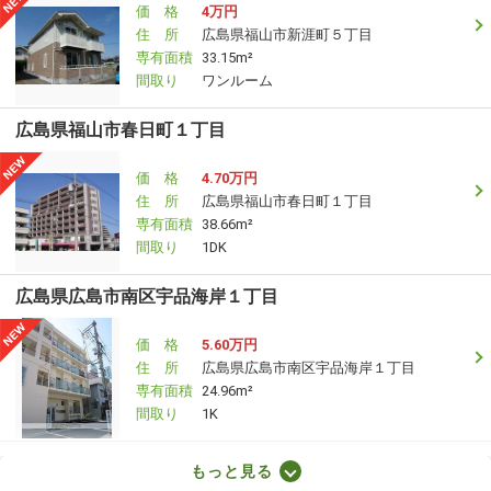
価 格
4万円
住 所
広島県福山市新涯町５丁目
専有面積
33.15m²
間取り
ワンルーム
広島県福山市春日町１丁目
価 格
4.70万円
住 所
広島県福山市春日町１丁目
専有面積
38.66m²
間取り
1DK
広島県広島市南区宇品海岸１丁目
価 格
5.60万円
住 所
広島県広島市南区宇品海岸１丁目
専有面積
24.96m²
間取り
1K
広島県安芸郡府中町石井城１丁目
もっと見る