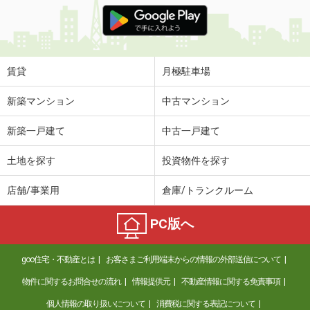
価 格
6.80万円
住 所
広島県広島市中区河原町
専有面積
28.47m²
間取り
1K
賃貸
月極駐車場
広島県広島市南区金屋町
新築マンション
中古マンション
価 格
6万円
新築一戸建て
中古一戸建て
住 所
広島県広島市南区金屋町
専有面積
26.07m²
土地を探す
投資物件を探す
間取り
ワンルーム
店舗/事業用
倉庫/トランクルーム
広島県安芸郡府中町石井城２丁目
PC版へ
価 格
7.05万円
住 所
広島県安芸郡府中町石井城２丁目
goo住宅・不動産とは
お客さまご利用端末からの情報の外部送信について
専有面積
42.64m²
間取り
1LDK
物件に関するお問合せの流れ
情報提供元
不動産情報に関する免責事項
個人情報の取り扱いについて
消費税に関する表記について
広島県広島市中区昭和町