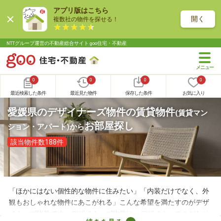
アプリ版はこちら
開く
複数社の物件を探せる！
NTTグループ運営の不動産総合サイト goo住宅・不動産
0
0
0
0
最近検索した条件
最近見た物件
保存した条件
お気に入り
愛媛県のデザイナーズ物件の賃貸物件
(賃貸マン
お部屋探し
ション・アパート)
から
該当物件数188件
「ほかにはない個性的な物件に住みたい」「内装だけでなく、外
観もおしゃれな物件にあこがれる」こんな希望を満たすのがデザ
イナーズ物件です。デザイナーズ物件は、デザイナーのこだわり