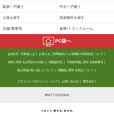
価 格
5.60万円
新築一戸建て
中古一戸建て
住 所
愛媛県松山市小栗７丁目
専有面積
33.52m²
土地を探す
投資物件を探す
間取り
ワンルーム
店舗/事業用
倉庫/トランクルーム
愛媛県松山市祝谷２丁目
PC版へ
価 格
4.20万円
住 所
愛媛県松山市祝谷２丁目
goo住宅・不動産とは
お客さまご利用端末からの情報の外部送信について
専有面積
32.9m²
間取り
ワンルーム
物件に関するお問合せの流れ
情報提供元
不動産情報に関する免責事項
個人情報の取り扱いについて
消費税に関する表記について
愛媛県松山市針田町
プライバシーポリシー
ヘルプ
お問い合わせ
運営会社
価 格
5万円
住 所
愛媛県松山市針田町
専有面積
32.73m²
©NTT DOCOMO
間取り
1LDK
愛媛県松山市清水町４丁目