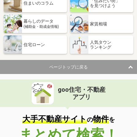
「住みたい街」
価 格
6.35万円
住まいのコラム
を見つけよう
住 所
愛媛県松山市桑原５丁目
専有面積
40m²
暮らしのデータ
間取り
1LDK
家賃相場
(補助金・助成金情報)
愛媛県松山市今在家２丁目
人気タウン
住宅ローン
ランキング
価 格
5.80万円
住 所
愛媛県松山市今在家２丁目
専有面積
51.1m²
ページトップに戻る
間取り
2DK
愛媛県松山市古川南２丁目
goo住宅・不動産
価 格
3.80万円
アプリ
住 所
愛媛県松山市古川南２丁目
専有面積
22.7m²
間取り
1K
大手不動産サイト
物件
の
を
愛媛県松山市畑寺町
まとめて検索！