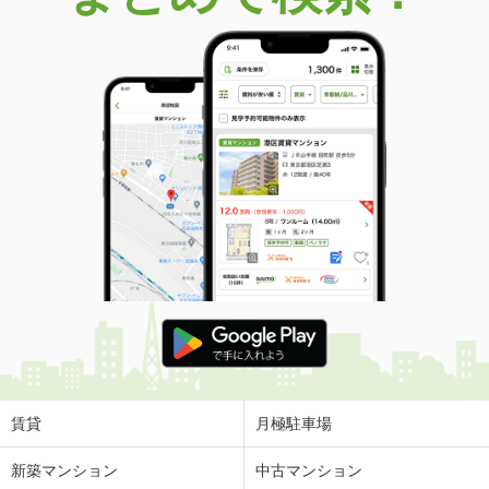
価 格
3.90万円
住 所
愛媛県松山市畑寺町
専有面積
23.18m²
間取り
1K
愛媛県松山市東長戸１丁目
価 格
3.50万円
住 所
愛媛県松山市東長戸１丁目
専有面積
22.35m²
間取り
1K
愛媛県松山市宮西２丁目
価 格
5.80万円
住 所
愛媛県松山市宮西２丁目
専有面積
56.47m²
間取り
2LDK
賃貸
月極駐車場
愛媛県松山市小栗７丁目
新築マンション
中古マンション