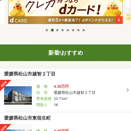
新着!おすすめ
愛媛県松山市越智２丁目
価 格
4.20万円
住 所
愛媛県松山市越智２丁目
専有面積
23.71m²
間取り
1K
愛媛県松山市東垣生町
価 格
4.60万円