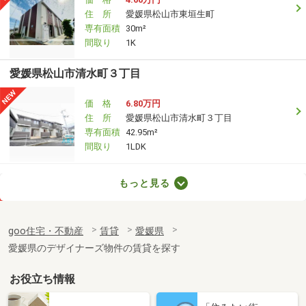
住 所
愛媛県松山市東垣生町
専有面積
30m²
間取り
1K
愛媛県松山市清水町３丁目
価 格
6.80万円
住 所
愛媛県松山市清水町３丁目
専有面積
42.95m²
間取り
1LDK
愛媛県松山市立花５
もっと見る
価 格
3.60万円
住 所
愛媛県松山市立花５
goo住宅・不動産
賃貸
愛媛県
専有面積
22.35m²
愛媛県のデザイナーズ物件の賃貸を探す
間取り
1K
お役立ち情報
愛媛県松山市桑原５丁目