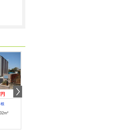
万円
17.40万円
4.90万円
中根
千葉県船橋市本郷町
千葉県佐倉市鏑木仲田
.02m²
専有面積
48.85m²
専有面積
24.18m²
間取り
1DK
間取り
1K