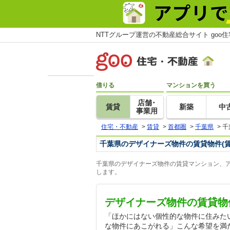
NTTグループ運営の不動産総合サイト goo
借りる
マンションを買う
店舗･
賃貸
新築
中
事業用
住宅・不動産
>
賃貸
>
首都圏
>
千葉県
>
千
千葉県のデザイナーズ物件の賃貸物件(
千葉県のデザイナーズ物件の賃貸マンション、ア
します。
デザイナーズ物件の賃貸物
「ほかにはない個性的な物件に住みた
な物件にあこがれる」こんな希望を満