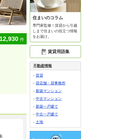
住まいのコラム
専門家監修！賃貸から引越
しまで住まいの役立つ情報
をお届け。
12,930
件
賃貸用語集
不動産情報
賃貸
貸店舗・貸事務所
新築マンション
中古マンション
新築一戸建て
中古一戸建て
土地
集