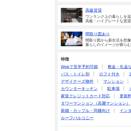
高級賃貸
ワンランク上の暮らしを送
高級・ハイグレードな賃貸
間取り図あり
間取り図から新生活を想像
暮らしのイメージが膨らむ
特徴
Webで見学予約可能
敷金・礼金
バス・トイレ別
ロフト付き
デザイナーズ物件
マンション
カウンターキッチン
駐車場
家賃クレジットカード対応
更新
タワーマンション（高層マンション）
新婚・カップル・同棲向け
イン
ルーフバルコニー