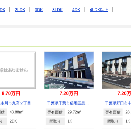
DK
2LDK
3DK
3LDK
4DK
4LDK以上
8.70万円
7.20万円
7.20
県市川市鬼高２丁目
千葉県千葉市稲毛区黒砂台１
千葉県野田市
面積
43.88m²
専有面積
29.72m²
専有面積
28
り
2DK
間取り
1K
間取り
1K