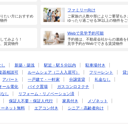
ファミリー向け
りたい方におすすめ
ご家族の人数や形によりご要望もさ
物件
ゆったり過ごせる3K以上の物件を
Webで見学予約可能
してみよう！
予約後は、不動産会社からの連絡を
、賃貸物件
見学予約がWebでできる賃貸物件
なし
新築・築浅
駅近・駅５分以内
駐車場付き
楽器相談可
ルームシェア（二人入居可）
フリーレント
貸
アパート
一戸建て・一軒家
分譲賃貸
礼金なし
オール電化
バイク置場
ガスコンロ２クチ
料なし
リフォーム・リノベーション済
保証人不要・保証人代行
家具付き
メゾネット
ターネット無料
エアコン付き
シニア・高齢者向け