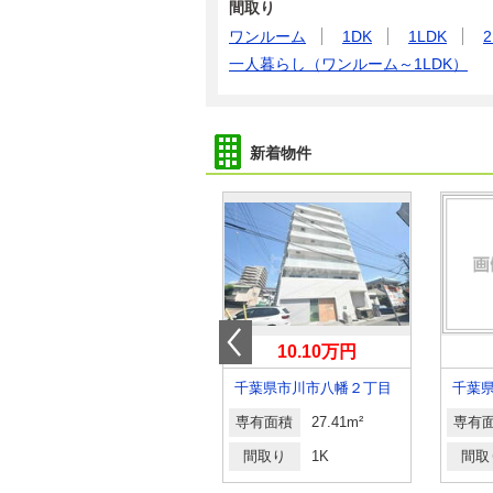
間取り
ワンルーム
1DK
1LDK
2
一人暮らし（ワンルーム～1LDK）
新着物件
6.70万円
10.10万円
千葉県流山市美原１丁目
千葉県市川市八幡２丁目
千葉
専有面積
19.87m²
専有面積
27.41m²
専有
間取り
1K
間取り
1K
間取