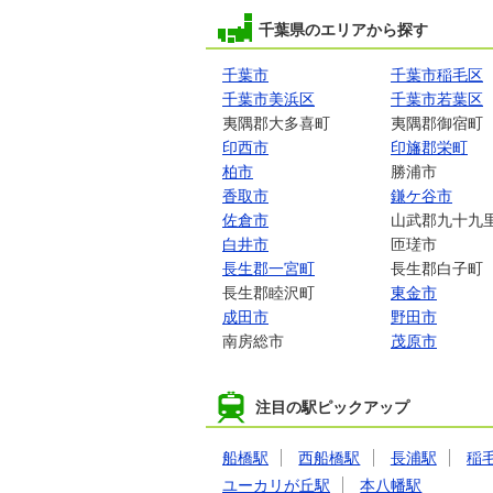
千葉県のエリアから探す
千葉市
千葉市稲毛区
千葉市美浜区
千葉市若葉区
夷隅郡大多喜町
夷隅郡御宿町
印西市
印旛郡栄町
柏市
勝浦市
香取市
鎌ケ谷市
佐倉市
山武郡九十九
白井市
匝瑳市
長生郡一宮町
長生郡白子町
長生郡睦沢町
東金市
成田市
野田市
南房総市
茂原市
注目の駅ピックアップ
船橋駅
西船橋駅
長浦駅
稲
ユーカリが丘駅
本八幡駅