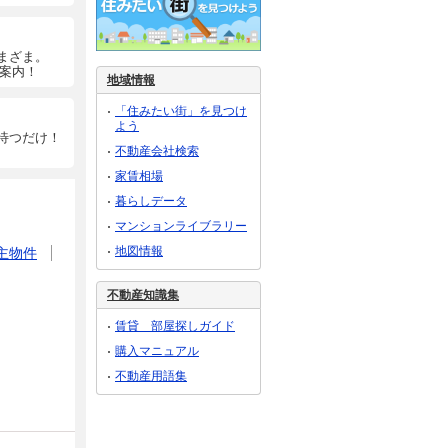
まざま。
ご案内！
地域情報
「住みたい街」を見つけ
よう
待つだけ！
不動産会社検索
家賃相場
暮らしデータ
マンションライブラリー
地図情報
主物件
不動産知識集
賃貸 部屋探しガイド
購入マニュアル
不動産用語集