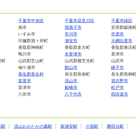
千葉市中央区
千葉市花見川区
千葉市緑区
旭市
我孫子市
安房郡鋸南
いすみ市
市川市
市原市
印旛郡酒々井町
浦安市
大網白里市
香取郡神崎町
香取郡多古町
香取郡東庄
鴨川市
木更津市
君津市
里町
山武郡芝山町
山武郡横芝光町
山武市
袖ケ浦市
館山市
銚子市
長生郡長生村
長生郡長南町
長生郡長柄
富里市
流山市
習志野市
富津市
船橋市
松戸市
八街市
八千代市
四街道市
毛駅
流山おおたかの森駅
新浦安駅
小室駅
勝田台駅