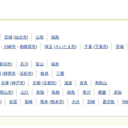
宮城
(
仙台市
)
山形
福島
・
川崎市
・
相模原市
)
埼玉
(
さいたま市
)
千葉
(
千葉市
)
茨城
新潟市
)
石川
富山
福井
岡
(
静岡市
・
浜松市
)
岐阜
三重
兵庫
(
神戸市
)
京都
(
京都市
)
滋賀
奈良
和歌山
岡山市
)
山口
鳥取
島根
徳島
香川
愛媛
高知
市
)
佐賀
長崎
熊本
(
熊本市
)
大分
宮崎
鹿児島
沖