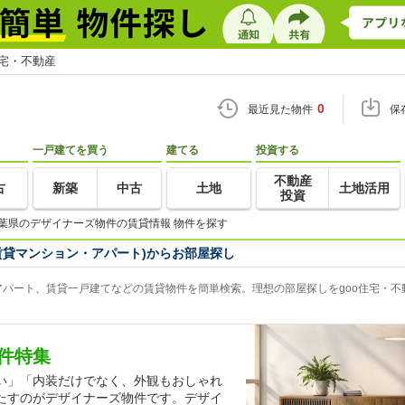
住宅・不動産
0
最近見た物件
保
一戸建てを買う
建てる
投資する
不動産
古
新築
中古
土地
土地活用
投資
葉県のデザイナーズ物件の賃貸情報 物件を探す
賃貸マンション・アパート)からお部屋探し
パート、賃貸一戸建てなどの賃貸物件を簡単検索。理想の部屋探しをgoo住宅・不
件特集
い」「内装だけでなく、外観もおしゃれ
たすのがデザイナーズ物件です。デザイ