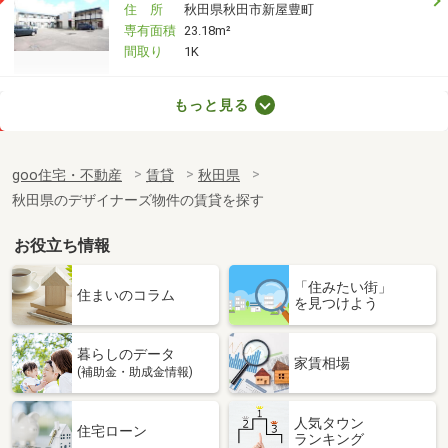
住 所
秋田県秋田市新屋豊町
専有面積
23.18m²
間取り
1K
秋田県秋田市山王１
もっと見る
価 格
12万円
住 所
秋田県秋田市山王１
goo住宅・不動産
賃貸
秋田県
専有面積
76.39m²
秋田県のデザイナーズ物件の賃貸を探す
間取り
3LDK
お役立ち情報
秋田県秋田市大町４
「住みたい街」
価 格
7.40万円
住まいのコラム
を見つけよう
住 所
秋田県秋田市大町４
専有面積
23.61m²
暮らしのデータ
間取り
1K
家賃相場
(補助金・助成金情報)
秋田県秋田市千秋城下町
人気タウン
住宅ローン
ランキング
価 格
7.20万円