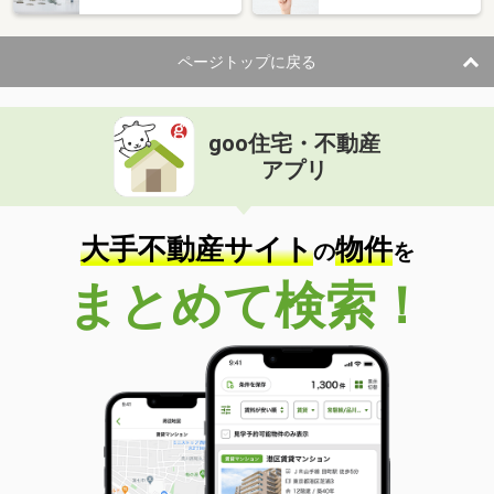
住 所
秋田県秋田市千秋城下町
専有面積
23.18m²
ページトップに戻る
間取り
1K
秋田県秋田市将軍野東３
goo住宅・不動産
価 格
6.20万円
アプリ
住 所
秋田県秋田市将軍野東３
専有面積
26.49m²
間取り
1K
大手不動産サイト
物件
の
を
秋田県由利本荘市新組町
まとめて検索！
価 格
5.90万円
住 所
秋田県由利本荘市新組町
専有面積
23.61m²
間取り
1K
秋田県秋田市新屋松美ガ丘東町