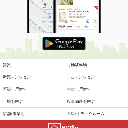
価 格
6.10万円
住 所
秋田県秋田市新屋松美ガ丘東町
専有面積
23.61m²
間取り
1K
秋田県秋田市新屋松美ガ丘東町
価 格
6.10万円
住 所
秋田県秋田市新屋松美ガ丘東町
専有面積
23.61m²
間取り
1K
賃貸
月極駐車場
秋田県秋田市仁井田新田１
新築マンション
中古マンション
価 格
5.60万円
新築一戸建て
中古一戸建て
住 所
秋田県秋田市仁井田新田１
専有面積
46.96m²
土地を探す
投資物件を探す
間取り
1LDK
店舗/事業用
倉庫/トランクルーム
秋田県秋田市保戸野千代田町
PC版へ