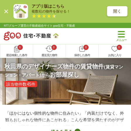
アプリ版はこちら
開く
複数社の物件を探せる！
NTTグループ運営の不動産総合サイト goo住宅・不動産
0
0
0
0
最近検索した条件
最近見た物件
保存した条件
お気に入り
秋田県のデザイナーズ物件の賃貸物件
(賃貸マン
お部屋探し
ション・アパート)
から
該当物件数45件
「ほかにはない個性的な物件に住みたい」「内装だけでなく、外
観もおしゃれな物件にあこがれる」こんな希望を満たすのがデザ
イナーズ物件です。デザイナーズ物件は、デザイナーのこだわり