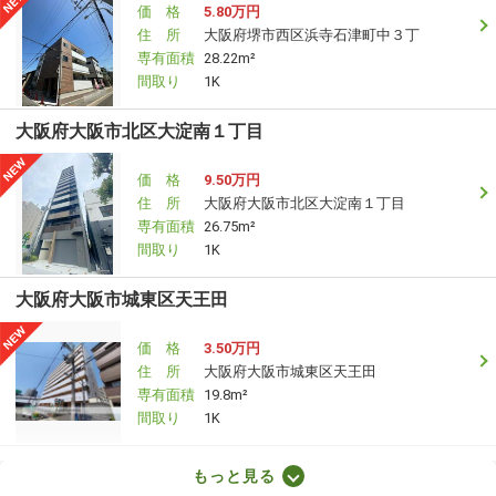
価 格
5.80万円
住 所
大阪府堺市西区浜寺石津町中３丁
専有面積
28.22m²
間取り
1K
大阪府大阪市北区大淀南１丁目
価 格
9.50万円
住 所
大阪府大阪市北区大淀南１丁目
専有面積
26.75m²
間取り
1K
大阪府大阪市城東区天王田
価 格
3.50万円
住 所
大阪府大阪市城東区天王田
専有面積
19.8m²
間取り
1K
大阪府大阪市中央区谷町５丁目
もっと見る