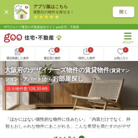
アプリ版はこちら
開く
複数社の物件を探せる！
NTTグループ運営の不動産総合サイト goo住宅・不動産
0
0
0
0
最近検索した条件
最近見た物件
保存した条件
お気に入り
大阪府のデザイナーズ物件の賃貸物件
(賃貸マン
お部屋探し
ション・アパート)
から
該当物件数108,304件
「ほかにはない個性的な物件に住みたい」「内装だけでなく、外
観もおしゃれな物件にあこがれる」こんな希望を満たすのがデザ
イナーズ物件です。デザイナーズ物件は、デザイナーのこだわり