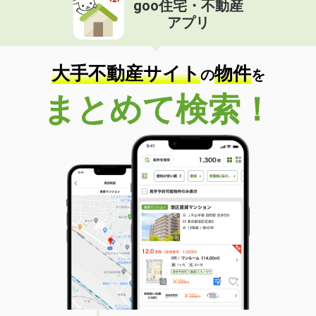
goo住宅・不動産
価 格
6.65万円
アプリ
住 所
大阪府大阪市都島区中野町３
専有面積
25.93m²
間取り
1K
大手不動産サイト
物件
の
を
大阪府高槻市赤大路町
まとめて検索！
価 格
7万円
住 所
大阪府高槻市赤大路町
専有面積
46.06m²
間取り
1LDK
大阪府東大阪市菱江３
価 格
6.12万円
住 所
大阪府東大阪市菱江３
専有面積
22m²
間取り
1K
大阪府枚方市宮之阪１