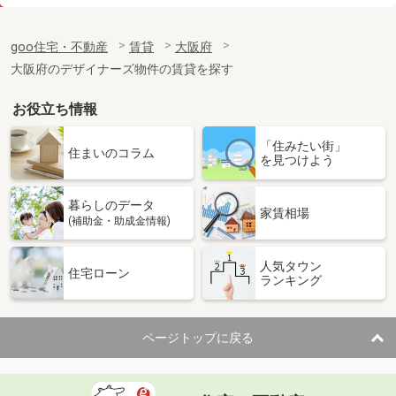
価 格
9.20万円
住 所
大阪府大阪市中央区谷町５丁目
goo住宅・不動産
賃貸
大阪府
専有面積
27.41m²
大阪府のデザイナーズ物件の賃貸を探す
間取り
1DK
お役立ち情報
大阪府大阪市淀川区西宮原１
「住みたい街」
価 格
8.30万円
住まいのコラム
を見つけよう
住 所
大阪府大阪市淀川区西宮原１
専有面積
25.2m²
暮らしのデータ
間取り
1K
家賃相場
(補助金・助成金情報)
大阪府枚方市楠葉野田１
人気タウン
住宅ローン
ランキング
価 格
9.20万円
住 所
大阪府枚方市楠葉野田１
専有面積
61.31m²
ページトップに戻る
間取り
2LDK
大阪府大阪市都島区中野町３