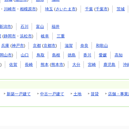
・
川崎市
・
相模原市
)
埼玉
(
さいたま市
)
千葉
(
千葉市
)
茨城
新潟市
)
石川
富山
福井
岡
(
静岡市
・
浜松市
)
岐阜
三重
兵庫
(
神戸市
)
京都
(
京都市
)
滋賀
奈良
和歌山
岡山市
)
山口
鳥取
島根
徳島
香川
愛媛
高知
市
)
佐賀
長崎
熊本
(
熊本市
)
大分
宮崎
鹿児島
沖
新築一戸建て
中古一戸建て
土地
賃貸
店舗・事業