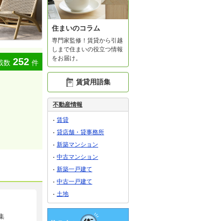
住まいのコラム
専門家監修！賃貸から引越
しまで住まいの役立つ情報
をお届け。
252
載数
件
賃貸用語集
不動産情報
賃貸
貸店舗・貸事務所
新築マンション
中古マンション
新築一戸建て
中古一戸建て
土地
集