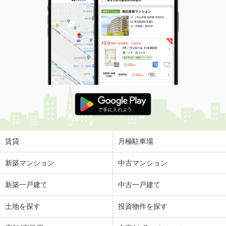
岩手県北上市上江釣子１９地割
価 格
5.30万円
住 所
岩手県北上市上江釣子１９地割
専有面積
57.02m²
間取り
2LDK
岩手県奥州市水沢真城字北塩加羅
価 格
4.15万円
住 所
岩手県奥州市水沢真城字北塩加羅
専有面積
42.77m²
間取り
2DK
賃貸
月極駐車場
岩手県花巻市諏訪町２
新築マンション
中古マンション
価 格
4.40万円
新築一戸建て
中古一戸建て
住 所
岩手県花巻市諏訪町２
専有面積
42.46m²
土地を探す
投資物件を探す
間取り
2DK