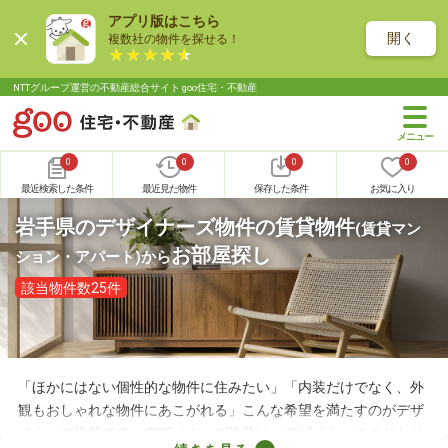
アプリ版はこちら
開く
複数社の物件を探せる！
NTTグループ運営の不動産総合サイト goo住宅・不動産
0
0
0
0
最近検索した条件
最近見た物件
保存した条件
お気に入り
岩手県のデザイナーズ物件の賃貸物件
(賃貸マン
お部屋探し
ション・アパート)
から
該当物件数25件
「ほかにはない個性的な物件に住みたい」「内装だけでなく、外
観もおしゃれな物件にあこがれる」こんな希望を満たすのがデザ
イナーズ物件です。デザイナーズ物件は、デザイナーのこだわり