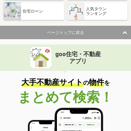
岩手県奥州市胆沢小山字北笹森
人気タウン
住宅ローン
ランキング
価 格
4万円
住 所
岩手県奥州市胆沢小山字北笹森
専有面積
50m²
ページトップに戻る
間取り
2LDK
岩手県盛岡市本宮３
goo住宅・不動産
価 格
7.20万円
アプリ
住 所
岩手県盛岡市本宮３
専有面積
42.57m²
間取り
1LDK
大手不動産サイト
物件
の
を
岩手県北上市若宮町１
まとめて検索！
価 格
4.90万円
住 所
岩手県北上市若宮町１
専有面積
51.93m²
間取り
2DK