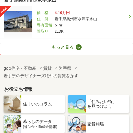
価 格
4.10万円
住 所
岩手県奥州市水沢字水山
専有面積
51m²
間取り
2LDK
岩手県盛岡市津志田中央１
もっと見る
価 格
6.50万円
住 所
岩手県盛岡市津志田中央１
goo住宅・不動産
賃貸
岩手県
専有面積
42m²
岩手県のデザイナーズ物件の賃貸を探す
間取り
1LDK
お役立ち情報
岩手県奥州市水沢字北栗林
「住みたい街」
価 格
4.90万円
住まいのコラム
を見つけよう
住 所
岩手県奥州市水沢字北栗林
専有面積
57.02m²
暮らしのデータ
間取り
2LDK
家賃相場
(補助金・助成金情報)