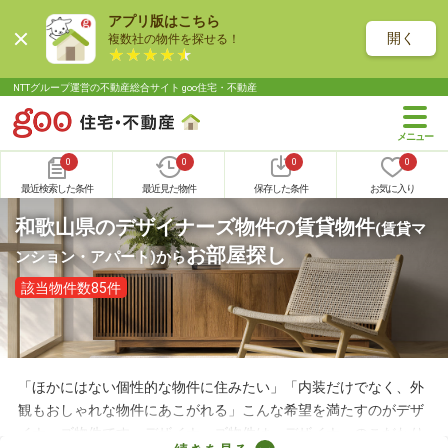
アプリ版はこちら
開く
複数社の物件を探せる！
NTTグループ運営の不動産総合サイト goo住宅・不動産
0
0
0
0
最近検索した条件
最近見た物件
保存した条件
お気に入り
和歌山県のデザイナーズ物件の賃貸物件
(賃貸マ
お部屋探し
ンション・アパート)
から
該当物件数85件
「ほかにはない個性的な物件に住みたい」「内装だけでなく、外
観もおしゃれな物件にあこがれる」こんな希望を満たすのがデザ
イナーズ物件です。デザイナーズ物件は、デザイナーのこだわり