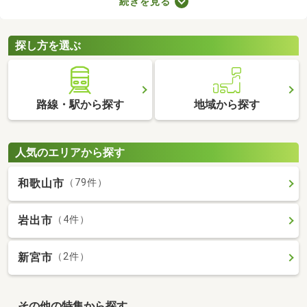
続きを見る
が詰められたおしゃれな建物であることがポイント。ここでデザ
イナーズ物件を紹介するので、好みにぴったりな建物を見つけて
くださいね。
探し方を選ぶ
路線・駅から探す
地域から探す
人気のエリアから探す
和歌山市
（79件）
岩出市
（4件）
新宮市
（2件）
その他の特集から探す