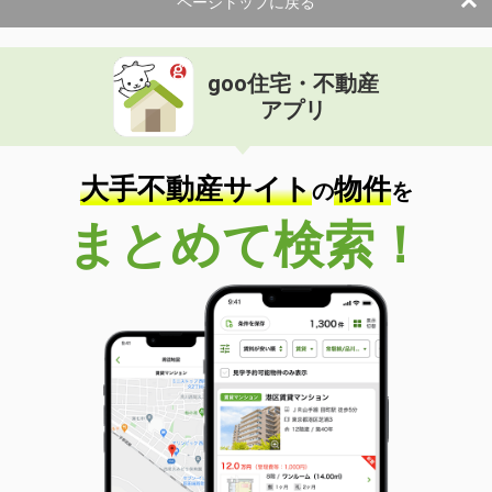
ページトップに戻る
間取り
1K
和歌山県海南市名高
goo住宅・不動産
価 格
6.10万円
アプリ
住 所
和歌山県海南市名高
専有面積
26.5m²
間取り
ワンルーム
大手不動産サイト
物件
の
を
和歌山県和歌山市楠見中
まとめて検索！
価 格
4.40万円
住 所
和歌山県和歌山市楠見中
専有面積
22.35m²
間取り
1K
和歌山県和歌山市中之島
価 格
4.20万円
住 所
和歌山県和歌山市中之島
専有面積
23.1m²