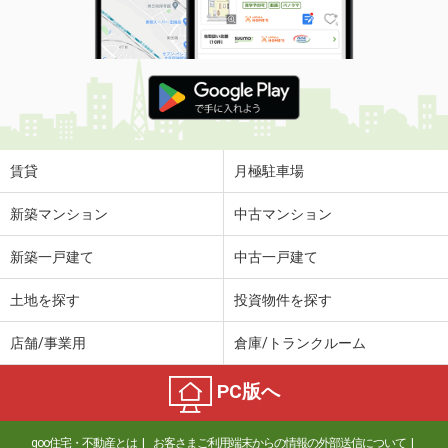
間取り
1K
和歌山県和歌山市吉原
価 格
5.40万円
住 所
和歌山県和歌山市吉原
専有面積
36m²
間取り
1LDK
賃貸
月極駐車場
和歌山県和歌山市松江東４丁目
新築マンション
中古マンション
価 格
5.40万円
新築一戸建て
中古一戸建て
住 所
和歌山県和歌山市松江東４丁目
専有面積
41.2m²
土地を探す
投資物件を探す
間取り
1LDK
店舗/事業用
倉庫/トランクルーム
和歌山県和歌山市秋葉町
PC版へ
価 格
3.70万円
住 所
和歌山県和歌山市秋葉町
goo住宅・不動産とは
お客さまご利用端末からの情報の外部送信について
専有面積
20.28m²