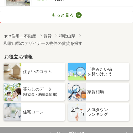
和歌山県和歌山市木ノ本
もっと見る
価 格
4.40万円
住 所
和歌山県和歌山市木ノ本
goo住宅・不動産
賃貸
和歌山県
専有面積
23.6m²
和歌山県のデザイナーズ物件の賃貸を探す
間取り
1K
お役立ち情報
和歌山県和歌山市楠見中
「住みたい街」
価 格
4.50万円
住まいのコラム
を見つけよう
住 所
和歌山県和歌山市楠見中
専有面積
22.35m²
暮らしのデータ
間取り
1K
家賃相場
(補助金・助成金情報)
和歌山県和歌山市毛見
人気タウン
住宅ローン
ランキング
価 格
4.10万円
住 所
和歌山県和歌山市毛見
専有面積
23.18m²