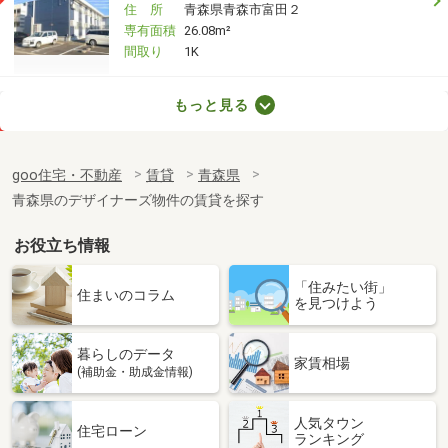
住 所
青森県青森市富田２
専有面積
26.08m²
間取り
1K
青森県八戸市大字白銀町字三島上
もっと見る
価 格
2.20万円
住 所
青森県八戸市大字白銀町字三島上
goo住宅・不動産
賃貸
青森県
専有面積
19.44m²
青森県のデザイナーズ物件の賃貸を探す
間取り
1K
お役立ち情報
青森県八戸市根城１
「住みたい街」
価 格
4.60万円
住まいのコラム
を見つけよう
住 所
青森県八戸市根城１
専有面積
26.08m²
暮らしのデータ
間取り
1K
家賃相場
(補助金・助成金情報)
青森県弘前市大字田園４丁目
人気タウン
住宅ローン
ランキング
価 格
5.90万円