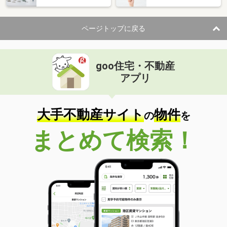
住 所
青森県弘前市大字田園４丁目
専有面積
50.8m²
ページトップに戻る
間取り
1LDK
青森県八戸市大字湊町字下条
goo住宅・不動産
価 格
4.70万円
アプリ
住 所
青森県八戸市大字湊町字下条
専有面積
35.55m²
間取り
1LDK
大手不動産サイト
物件
の
を
青森県弘前市大字早稲田３
まとめて検索！
価 格
4.60万円
住 所
青森県弘前市大字早稲田３
専有面積
33.04m²
間取り
1LDK
青森県八戸市大字長苗代字内前田