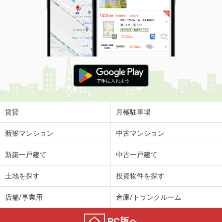
価 格
5.80万円
住 所
青森県八戸市大字長苗代字内前田
専有面積
23.18m²
間取り
1K
青森県八戸市江陽４
価 格
5.40万円
住 所
青森県八戸市江陽４
専有面積
61.87m²
間取り
2LDK
賃貸
月極駐車場
青森県青森市富田２
新築マンション
中古マンション
価 格
4.70万円
新築一戸建て
中古一戸建て
住 所
青森県青森市富田２
専有面積
26.08m²
土地を探す
投資物件を探す
間取り
1K
店舗/事業用
倉庫/トランクルーム
青森県青森市金沢３
PC版へ