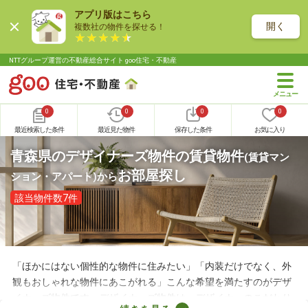
アプリ版はこちら
開く
複数社の物件を探せる！
NTTグループ運営の不動産総合サイト goo住宅・不動産
0
0
0
0
最近検索した条件
最近見た物件
保存した条件
お気に入り
青森県のデザイナーズ物件の賃貸物件
(賃貸マン
お部屋探し
ション・アパート)
から
該当物件数7件
「ほかにはない個性的な物件に住みたい」「内装だけでなく、外
観もおしゃれな物件にあこがれる」こんな希望を満たすのがデザ
イナーズ物件です。デザイナーズ物件は、デザイナーのこだわり